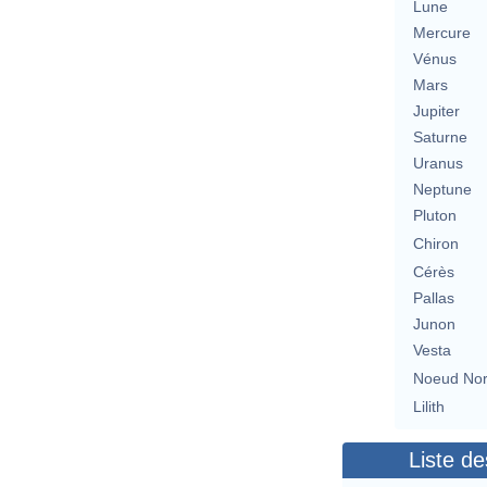
Lune
Mercure
Vénus
Mars
Jupiter
Saturne
Uranus
Neptune
Pluton
Chiron
Cérès
Pallas
Junon
Vesta
Noeud No
Lilith
Liste de