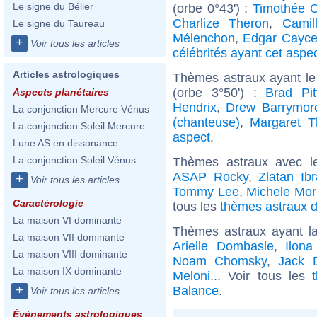
Le signe du Bélier
(orbe 0°43') :
Timothée 
Charlize Theron
,
Camil
Le signe du Taureau
Mélenchon
,
Edgar Cayc
+
Voir tous les articles
célébrités ayant cet aspe
Articles astrologiques
Thèmes astraux ayant le
(orbe 3°50') :
Brad Pit
Aspects planétaires
Hendrix
,
Drew Barrymor
La conjonction Mercure Vénus
(chanteuse)
,
Margaret T
La conjonction Soleil Mercure
aspect
.
Lune AS en dissonance
La conjonction Soleil Vénus
Thèmes astraux avec l
ASAP Rocky
,
Zlatan Ib
+
Voir tous les articles
Tommy Lee
,
Michele Mor
Caractérologie
tous les
thèmes astraux d
La maison VI dominante
Thèmes astraux ayant l
La maison VII dominante
Arielle Dombasle
,
Ilona
La maison VIII dominante
Noam Chomsky
,
Jack 
La maison IX dominante
Meloni
... Voir tous les
+
Balance
.
Voir tous les articles
Évènements astrologiques