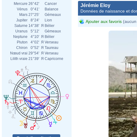
Mercure
26°42'
Cancer
Jérémie Eloy
Vénus
0°41'
Balance
Données de naissance et dom
Mars
27°25'
Gémeaux
Jupiter
8°24'
Lion
Ajouter aux favoris
(aucun 
Saturne
14°38'
Я
Bélier
Uranus
5°12'
Gémeaux
Neptune
4°10'
Я
Bélier
Pluton
4°02'
Я
Verseau
Chiron
0°52'
Я
Taureau
Nœud vrai
29°54'
Я
Verseau
Lilith vraie
21°39'
Я
Capricorne