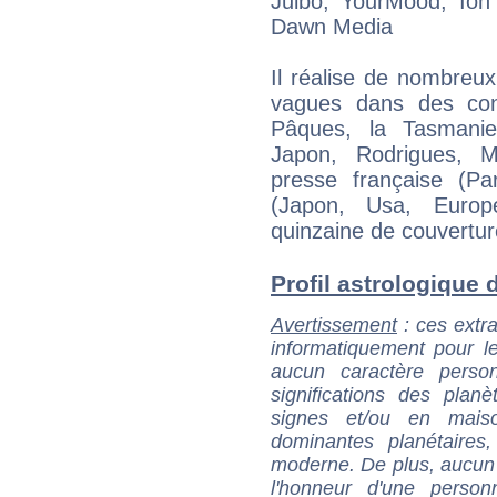
Julbo, YourMood, Ion 
Dawn Media
Il réalise de nombreux
vagues dans des cont
Pâques, la Tasmanie
Japon, Rodrigues, M
presse française (Par
(Japon, Usa, Euro
quinzaine de couvertur
Profil astrologique d
Avertissement
: ces extra
informatiquement pour le
aucun caractère perso
significations des pla
signes et/ou en maiso
dominantes planétaires,
moderne. De plus, aucun a
l'honneur d'une personn