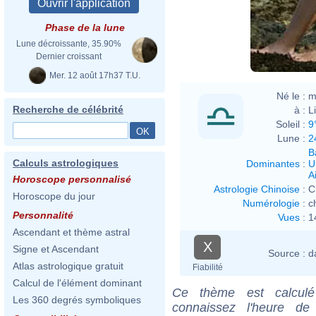
Phase de la lune
Lune décroissante, 35.90%
Dernier croissant
Mer. 12 août 17h37 T.U.
Né le :
m
Recherche de célébrité
à :
L
Soleil :
9
Lune :
2
B
Calculs astrologiques
Dominantes
:
U
Ai
Horoscope personnalisé
Astrologie Chinoise
:
C
Horoscope du jour
Numérologie
:
c
Personnalité
Vues
:
1
Ascendant et thème astral
X
Signe et Ascendant
Source :
d
Atlas astrologique gratuit
Fiabilité
Calcul de l'élément dominant
Ce thème est calculé 
Les 360 degrés symboliques
connaissez l'heure de