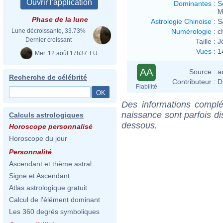
Dominantes
:
S
M
Phase de la lune
Astrologie Chinoise
:
S
Numérologie
:
c
Lune décroissante, 33.73%
Dernier croissant
Taille :
J
Vues
:
1
Mer. 12 août 17h37 T.U.
AA
Source :
a
Recherche de célébrité
Contributeur :
D
Fiabilité
Des informations complé
naissance sont parfois di
Calculs astrologiques
dessous.
Horoscope personnalisé
Horoscope du jour
Personnalité
Ascendant et thème astral
Signe et Ascendant
Atlas astrologique gratuit
Calcul de l'élément dominant
Les 360 degrés symboliques