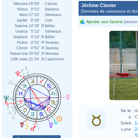
Mercure
26°59'
Cancer
Jérôme Clavier
Vénus
0°52'
Balance
Données de naissance et dom
Mars
27°33'
Gémeaux
Jupiter
8°26'
Lion
Ajouter aux favoris
(aucun 
Saturne
14°38'
Я
Bélier
Uranus
5°13'
Gémeaux
Neptune
4°10'
Я
Bélier
Pluton
4°01'
Я
Verseau
Chiron
0°52'
Я
Taureau
Nœud vrai
29°53'
Я
Verseau
Lilith vraie
21°24'
Я
Capricorne
Né le :
m
à :
C
Soleil :
1
Lune :
2
T