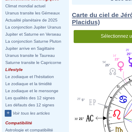
Climat mondial actuel
Uranus transite les Gémeaux
Carte du ciel de Jér
Actualité planétaire de 2025
Placidus)
La conjonction Jupiter Uranus
Jupiter et Saturne en Verseau
Sélectionnez u
La conjonction Saturne Pluton
Jupiter arrive en Sagittaire
25'
25°
Uranus transite le Taureau
14'
23°
Saturne transite le Capricorne
54'
25°
Lifestyle
Le zodiaque et l'hésitation
Le zodiaque et la timidité
11
Le zodiaque et le mensonge
Les qualités des 12 signes
25'
5°
Les défauts des 12 signes
12
+
Voir tous les articles
21°
30'
Compatibilité
1
Astrologie et compatibilité