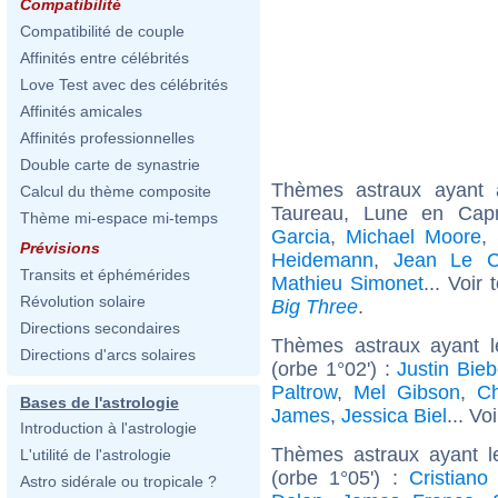
Compatibilité
Compatibilité de couple
Affinités entre célébrités
Love Test avec des célébrités
Affinités amicales
Affinités professionnelles
Double carte de synastrie
Thèmes astraux ayant
Calcul du thème composite
Taureau, Lune en Capr
Thème mi-espace mi-temps
Garcia
,
Michael Moore
,
Prévisions
Heidemann
,
Jean Le 
Transits et éphémérides
Mathieu Simonet
... Voir
Révolution solaire
Big Three
.
Directions secondaires
Thèmes astraux ayant 
Directions d'arcs solaires
(orbe 1°02') :
Justin Bieb
Paltrow
,
Mel Gibson
,
Ch
Bases de l'astrologie
James
,
Jessica Biel
... Vo
Introduction à l'astrologie
Thèmes astraux ayant 
L'utilité de l'astrologie
(orbe 1°05') :
Cristiano
Astro sidérale ou tropicale ?