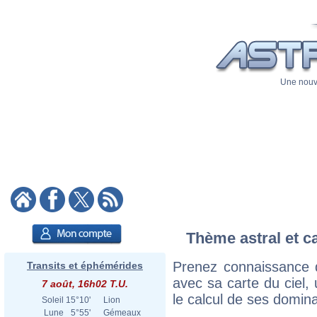
Une nouve
Thème astral et c
Prenez connaissance 
Transits et éphémérides
avec sa carte du ciel, 
7 août, 16h02 T.U.
le calcul de ses domina
Soleil
15°10'
Lion
Lune
5°55'
Gémeaux