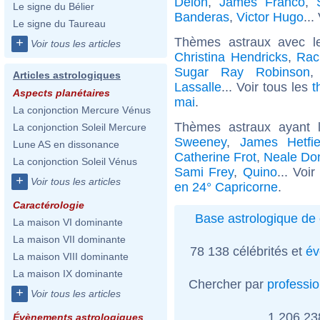
Delon
,
James Franco
,
Le signe du Bélier
Banderas
,
Victor Hugo
...
Le signe du Taureau
Thèmes astraux avec l
+
Voir tous les articles
Christina Hendricks
,
Rac
Sugar Ray Robinson
Articles astrologiques
Lassalle
... Voir tous les
t
Aspects planétaires
mai
.
La conjonction Mercure Vénus
Thèmes astraux ayant 
La conjonction Soleil Mercure
Sweeney
,
James Hetfie
Lune AS en dissonance
Catherine Frot
,
Neale Do
La conjonction Soleil Vénus
Sami Frey
,
Quino
... Voi
+
Voir tous les articles
en 24° Capricorne
.
Caractérologie
Base astrologique de 
La maison VI dominante
La maison VII dominante
78 138 célébrités et
év
La maison VIII dominante
La maison IX dominante
Chercher par
professi
+
Voir tous les articles
1 206 2
Évènements astrologiques