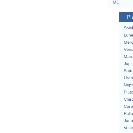
MC
Pl
Solei
Lun
Merc
Vén
Mar
Jupit
Satu
Uran
Nept
Plut
Chir
Cérè
Pall
Jun
Vest