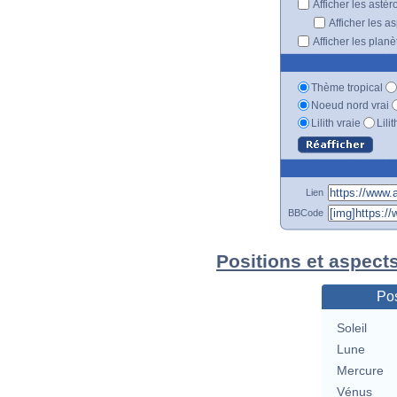
Afficher les astér
Afficher les a
Afficher les plan
Thème tropical
Noeud nord vrai
Lilith vraie
Lili
Lien
BBCode
Positions et aspect
Pos
Soleil
Lune
Mercure
Vénus