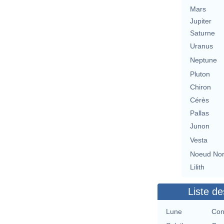
Mars
Jupiter
Saturne
Uranus
Neptune
Pluton
Chiron
Cérès
Pallas
Junon
Vesta
Noeud No
Lilith
Liste de
Lune
Con