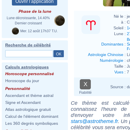
Phase de la lune
Né le :
j
Lune décroissante, 14.40%
à :
C
Dernier croissant
Soleil :
1
Mer. 12 août 17h37 T.U.
Lune :
2
B
Dominantes
:
S
Recherche de célébrité
F
Astrologie Chinoise
:
L
Numérologie
:
c
Taille :
J
Calculs astrologiques
Vues
:
7
Horoscope personnalisé
Horoscope du jour
X
Source :
d
Personnalité
Fiabilité
Ascendant et thème astral
Ce thème est calculé 
Signe et Ascendant
connaissez l'heure de
Atlas astrologique gratuit
d'envoyer votre i
Calcul de l'élément dominant
stars@astrotheme.fr
. Un 
Les 360 degrés symboliques
célébrité vous sera envoy