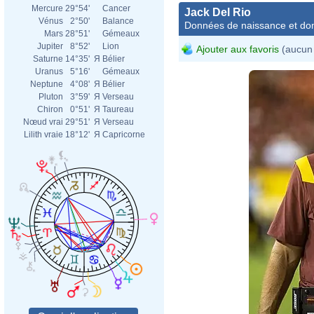
Mercure
29°54'
Cancer
Jack Del Rio
Vénus
2°50'
Balance
Données de naissance et dom
Mars
28°51'
Gémeaux
Jupiter
8°52'
Lion
Ajouter aux favoris
(aucun 
Saturne
14°35'
Я
Bélier
Uranus
5°16'
Gémeaux
Neptune
4°08'
Я
Bélier
Pluton
3°59'
Я
Verseau
Chiron
0°51'
Я
Taureau
Nœud vrai
29°51'
Я
Verseau
Lilith vraie
18°12'
Я
Capricorne