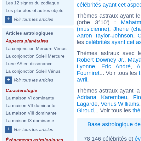
Les 12 signes du zodiaque
célébrités ayant cet aspe
Les planètes et autres objets
Thèmes astraux ayant le
+
Voir tous les articles
(orbe 3°10') :
Mahatm
(musicienne)
,
Jhene (ch
Articles astrologiques
Aaron Taylor-Johnson
,
C
Aspects planétaires
les
célébrités ayant cet a
La conjonction Mercure Vénus
Thèmes astraux avec l
La conjonction Soleil Mercure
Robert Downey Jr.
,
Maya
Lune AS en dissonance
Lyonne
,
Eric André
,
A
La conjonction Soleil Vénus
Fourniret
... Voir tous les
avril
.
+
Voir tous les articles
Thèmes astraux ayant la
Caractérologie
Adriana Karembeu
,
Fi
La maison VI dominante
Lagarde
,
Venus Williams
La maison VII dominante
Giroud
... Voir tous les
thè
La maison VIII dominante
La maison IX dominante
Base astrologique de
+
Voir tous les articles
78 146 célébrités et
év
Évènements astrologiques