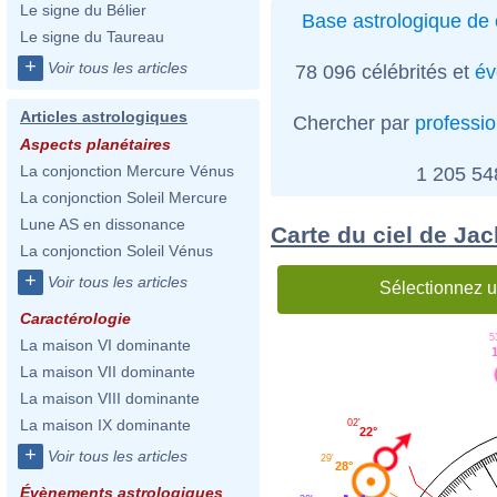
Le signe du Bélier
Base astrologique de 
Le signe du Taureau
+
Voir tous les articles
78 096 célébrités et
év
Articles astrologiques
Chercher par
professi
Aspects planétaires
La conjonction Mercure Vénus
1 205 5
La conjonction Soleil Mercure
Lune AS en dissonance
Carte du ciel de Ja
La conjonction Soleil Vénus
+
Voir tous les articles
Sélectionnez u
Caractérologie
5
La maison VI dominante
La maison VII dominante
La maison VIII dominante
La maison IX dominante
02'
22°
+
Voir tous les articles
29'
28°
Évènements astrologiques