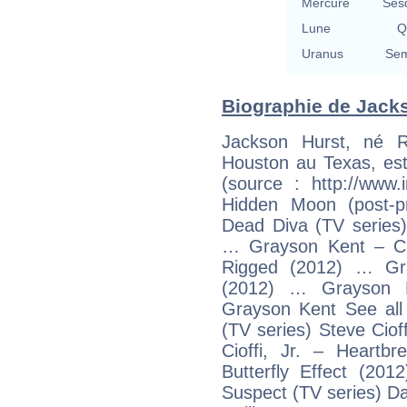
Mercure
Ses
Lune
Q
Uranus
Sem
Biographie de Jacks
Jackson Hurst, né R
Houston au Texas, est
(source : http://ww
Hidden Moon (post-p
Dead Diva (TV series
… Grayson Kent – C
Rigged (2012) … Gra
(2012) … Grayson 
Grayson Kent See all
(TV series) Steve Ciof
Cioffi, Jr. – Heartb
Butterfly Effect (201
Suspect (TV series) Da