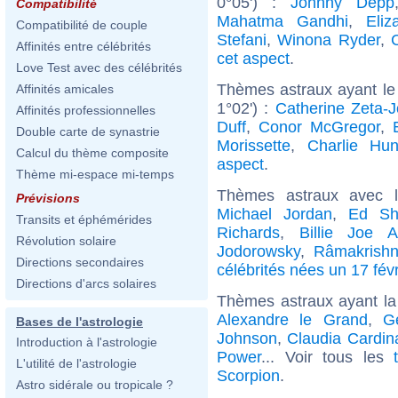
0°05') :
Johnny Depp
Compatibilité
Mahatma Gandhi
,
Eliz
Compatibilité de couple
Stefani
,
Winona Ryder
,
C
Affinités entre célébrités
cet aspect
.
Love Test avec des célébrités
Thèmes astraux ayant le
Affinités amicales
1°02') :
Catherine Zeta-
Affinités professionnelles
Duff
,
Conor McGregor
,
Double carte de synastrie
Morissette
,
Charlie Hu
Calcul du thème composite
aspect
.
Thème mi-espace mi-temps
Thèmes astraux avec 
Prévisions
Michael Jordan
,
Ed Sh
Transits et éphémérides
Richards
,
Billie Joe A
Révolution solaire
Jodorowsky
,
Râmakrish
Directions secondaires
célébrités nées un 17 févr
Directions d'arcs solaires
Thèmes astraux ayant la
Alexandre le Grand
,
G
Bases de l'astrologie
Johnson
,
Claudia Cardin
Introduction à l'astrologie
Power
... Voir tous les
L'utilité de l'astrologie
Scorpion
.
Astro sidérale ou tropicale ?