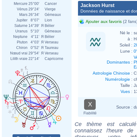
Mercure
25°00'
Cancer
Jackson Hurst
Vénus
29°24'
Vierge
Données de naissance et dom
Mars
26°34'
Gémeaux
Jupiter
8°07'
Lion
Ajouter aux favoris
(2 fans
Saturne
14°39'
Я
Bélier
Uranus
5°10'
Gémeaux
Né le :
s
Neptune
4°11'
Я
Bélier
à :
H
Pluton
4°03'
Я
Verseau
Soleil :
2
Chiron
0°52'
Я
Taureau
Lune :
0
Nœud vrai
29°54'
Я
Verseau
V
Lilith vraie
22°14'
Capricorne
Dominantes
:
P
E
Astrologie Chinoise
:
C
Numérologie
:
c
Taille :
J
Vues
:
1
X
Source :
d
Fiabilité
Ce thème est calculé 
connaissez l'heure de
d'envoyer votre i