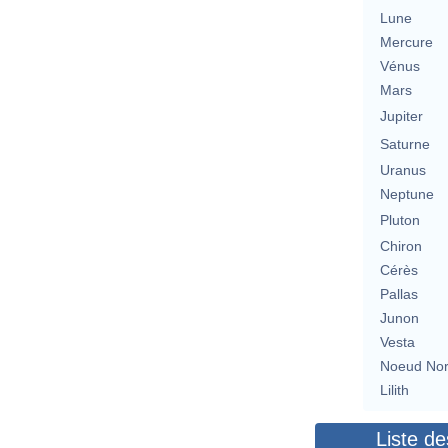
Lune
Mercure
Vénus
Mars
Jupiter
Saturne
Uranus
Neptune
Pluton
Chiron
Cérès
Pallas
Junon
Vesta
Noeud No
Lilith
Liste de