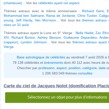
(chanteuse)
... Voir les
célébrités ayant cet aspect
.
Thèmes astraux avec le même anniversaire :
Richard Gere
,
E
Mohammad ben Salmane
,
Rania de Jordanie
,
Chris Tucker
,
Caligu
young
,
Jeff Hardy
,
Van Morrison
... Voir tous les
thèmes astraux d
nées un 31 août
.
Thèmes astraux ayant la Lune en 9° Vierge :
Bella Hadid
,
Zac Efr
XIV
,
Richard Burton
,
Ashley Benson
,
Guillaume Depardieu
,
Anders
(rappeur)
,
Lyndon Johnson
... Voir tous les
thèmes astraux ayant 
Vierge
.
Base astrologique de célébrités
au vendredi 7 août 2026 à
78 138 célébrités et
évènements
dont 40 112 avec heure de n
Chercher par
profession
,
aspect
,
position
,
catégorie
,
date
o
1 206 583 049 thèmes
consultés
Carte du ciel de Jacques Nolot (domification Placi
Sélectionnez un objet pour plus d'informations