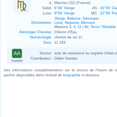
à :
Marciac (32) (France)
Soleil :
6°46' Vierge
AS :
15°25' Ca
Lune :
9°04' Vierge
MC :
22°56' Po
Vierge
,
Balance
,
Gémeaux
Dominantes
:
Lune
,
Neptune
,
Mercure
Maisons
3
,
4
,
11
/
Air
,
Terre
/
Mutable
Astrologie Chinoise
:
Chèvre d'Eau
Numérologie
:
chemin de vie 11
Vues
:
11 183
AA
Source :
acte de naissance ou registre d'état-ci
Contributeur :
Didier Geslain
Fiabilité
Des informations complémentaires sur la source de l'heure de n
parfois disponibles dans l'extrait de
biographie
ci-dessous.