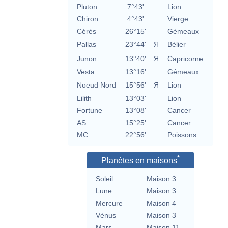
Pluton
7°43'
Lion
Chiron
4°43'
Vierge
Cérès
26°15'
Gémeaux
Pallas
23°44'
Я
Bélier
Junon
13°40'
Я
Capricorne
Vesta
13°16'
Gémeaux
Noeud Nord
15°56'
Я
Lion
Lilith
13°03'
Lion
Fortune
13°08'
Cancer
AS
15°25'
Cancer
MC
22°56'
Poissons
*
Planètes en maisons
Soleil
Maison 3
Lune
Maison 3
Mercure
Maison 4
Vénus
Maison 3
Mars
Maison 11