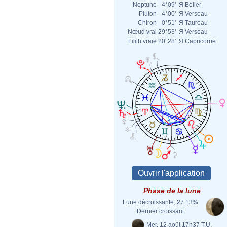
Neptune
4°09'
Я
Bélier
Pluton
4°00'
Я
Verseau
Chiron
0°51'
Я
Taureau
Nœud vrai
29°53'
Я
Verseau
Lilith vraie
20°28'
Я
Capricorne
Phase de la lune
Lune décroissante, 27.13%
Dernier croissant
Mer. 12 août 17h37 T.U.