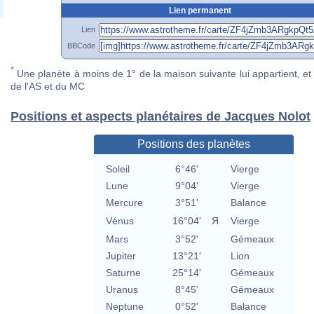
Lien permanent
Lien
BBCode
*
Une planète à moins de 1° de la maison suivante lui appartient, et 
de l'AS et du MC
Positions et aspects planétaires de Jacques Nolot
Positions des planètes
Soleil
6°46'
Vierge
Lune
9°04'
Vierge
Mercure
3°51'
Balance
Vénus
16°04'
Я
Vierge
Mars
3°52'
Gémeaux
Jupiter
13°21'
Lion
Saturne
25°14'
Gémeaux
Uranus
8°45'
Gémeaux
Neptune
0°52'
Balance