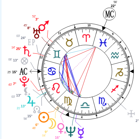
56'
22°
52'
3°
10
45'
8°
11
9
03'
24°
14'
25°
8
12
08'
13°
7
15°
25'
1
7°
43'
6
2
13°
03'
13°
21'
3
5
15°
4
56'
2°
6°
46'
9°
04'
16°