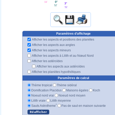
0°
04'
3°
52'
51'
Paramètres d'affichage
Afficher les aspects et positions des planètes
Afficher les aspects aux angles
Afficher les aspects mineurs
Afficher les aspects à Lilith et au Nœud Nord
Afficher les astéroïdes
Afficher les aspects aux astéroïdes
Afficher les planètes hypothétiques
Paramètres de calcul
Thème tropical
Thème sidéral
Domification Placidus
Maisons égales
Koch
Noeud nord vrai
Noeud nord moyen
Lilith vraie
Lilith moyenne
*
Sauts Astrotheme
Pas de saut en maison suivante