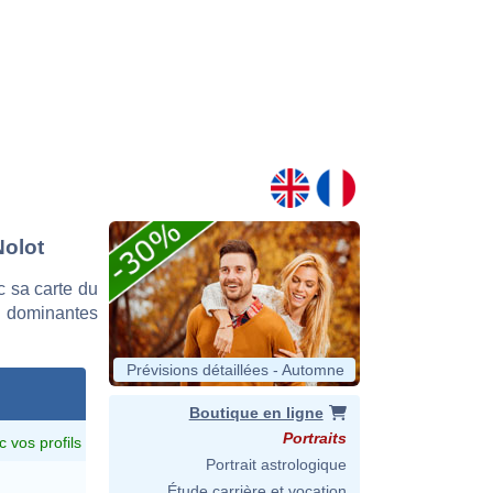
Nolot
 sa carte du
es dominantes
Prévisions détaillées - Automne
Boutique en ligne
Portraits
c vos profils
Portrait astrologique
Étude carrière et vocation