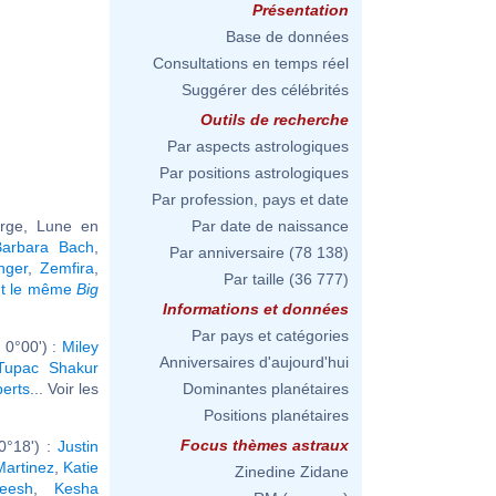
Présentation
Base de données
Consultations en temps réel
Suggérer des célébrités
Outils de recherche
Par aspects astrologiques
Par positions astrologiques
Par profession, pays et date
erge, Lune en
Par date de naissance
Barbara Bach
,
Par anniversaire
(78 138)
nger
,
Zemfira
,
Par taille
(36 777)
nt le même
Big
Informations et données
Par pays et catégories
 0°00') :
Miley
Anniversaires d'aujourd'hui
Tupac Shakur
erts
... Voir les
Dominantes planétaires
Positions planétaires
Focus thèmes astraux
0°18') :
Justin
Martinez
,
Katie
Zinedine Zidane
eesh
,
Kesha