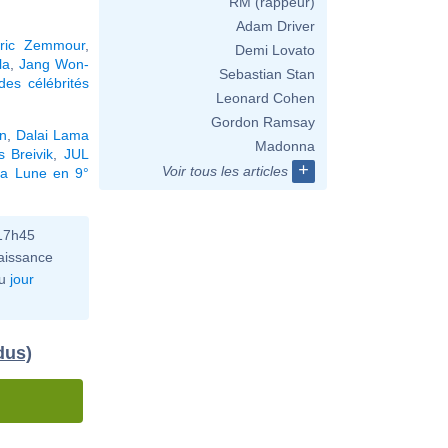
RM (rappeur)
Adam Driver
ric Zemmour
,
Demi Lovato
la
,
Jang Won-
Sebastian Stan
es célébrités
Leonard Cohen
Gordon Ramsay
on
,
Dalai Lama
Madonna
 Breivik
,
JUL
+
Voir tous les articles
la Lune en 9°
 17h45
aissance
u
jour
dus)