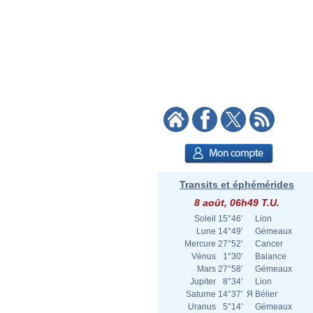
Transits et éphémérides
8 août, 06h49 T.U.
Soleil
15°46'
Lion
Lune
14°49'
Gémeaux
Mercure
27°52'
Cancer
Vénus
1°30'
Balance
Mars
27°58'
Gémeaux
Jupiter
8°34'
Lion
Saturne
14°37'
Я
Bélier
Uranus
5°14'
Gémeaux