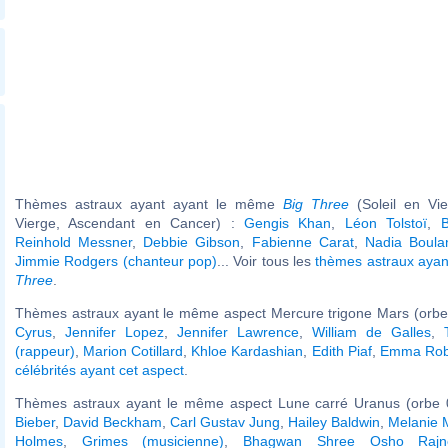
Thèmes astraux ayant ayant le même
Big Three
(Soleil en Vi
Vierge, Ascendant en Cancer) :
Gengis Khan
,
Léon Tolstoï
,
Reinhold Messner
,
Debbie Gibson
,
Fabienne Carat
,
Nadia Boula
Jimmie Rodgers (chanteur pop)
... Voir tous les
thèmes astraux aya
Three
.
Thèmes astraux ayant le même aspect Mercure trigone Mars (orbe
Cyrus
,
Jennifer Lopez
,
Jennifer Lawrence
,
William de Galles
,
(rappeur)
,
Marion Cotillard
,
Khloe Kardashian
,
Edith Piaf
,
Emma Rob
célébrités ayant cet aspect
.
Thèmes astraux ayant le même aspect Lune carré Uranus (orbe 
Bieber
,
David Beckham
,
Carl Gustav Jung
,
Hailey Baldwin
,
Melanie 
Holmes
,
Grimes (musicienne)
,
Bhagwan Shree Osho Rajn