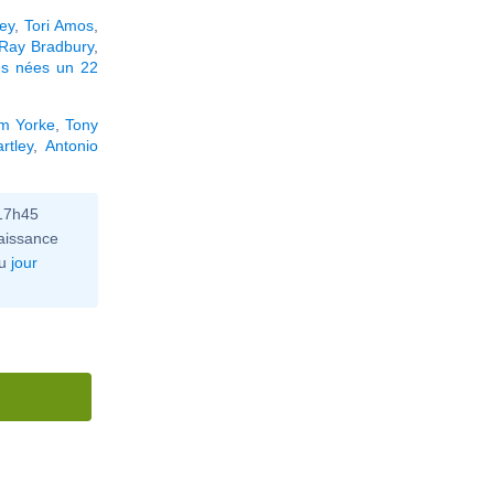
ey
,
Tori Amos
,
Ray Bradbury
,
és nées un 22
m Yorke
,
Tony
rtley
,
Antonio
 17h45
aissance
u
jour