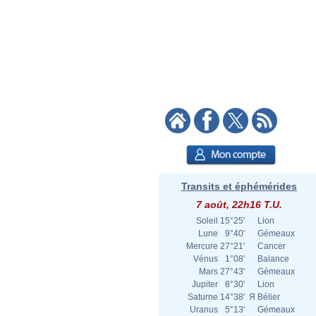
Transits et éphémérides
7 août, 22h16 T.U.
Soleil
15°25'
Lion
Lune
9°40'
Gémeaux
Mercure
27°21'
Cancer
Vénus
1°08'
Balance
Mars
27°43'
Gémeaux
Jupiter
8°30'
Lion
Saturne
14°38'
Я
Bélier
Uranus
5°13'
Gémeaux