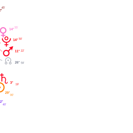
45'
2°
55'
14°
50'
14°
11°
22'
26°
59'
3°
19'
29°
00'
2°
40'