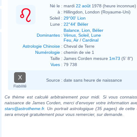
Né le :
mardi
22 août
1978 (heure inconnue)
à :
Hillingdon, London (Royaume-Uni)
Soleil :
29°00' Lion
Lune :
22°44' Bélier
Balance
,
Lion
,
Bélier
Dominantes
:
Vénus
,
Soleil
,
Lune
Feu
,
Air
/
Cardinal
Astrologie Chinoise
:
Cheval de Terre
Numérologie
:
chemin de vie 1
Taille :
James Corden mesure
1m73
(5' 8")
Vues
:
79 738
X
Source :
date sans heure de naissance
Fiabilité
Ce thème est calculé arbitrairement pour midi. Si vous connaiss
naissance de James Corden, merci d'envoyer votre information av
stars@astrotheme.fr
. Un portrait astrologique (35 pages) de cette 
sera envoyé gratuitement pour vous remercier, sur demande.