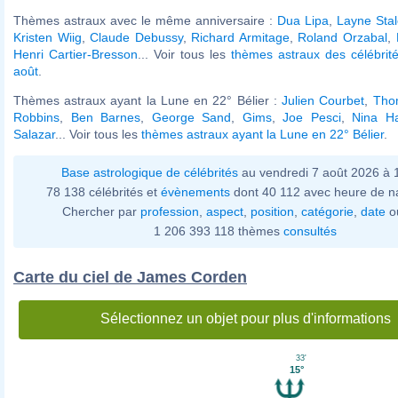
Thèmes astraux avec le même anniversaire :
Dua Lipa
,
Layne Stal
Kristen Wiig
,
Claude Debussy
,
Richard Armitage
,
Roland Orzabal
,
Henri Cartier-Bresson
... Voir tous les
thèmes astraux des célébrit
août
.
Thèmes astraux ayant la Lune en 22° Bélier :
Julien Courbet
,
Tho
Robbins
,
Ben Barnes
,
George Sand
,
Gims
,
Joe Pesci
,
Nina Ha
Salazar
... Voir tous les
thèmes astraux ayant la Lune en 22° Bélier
.
Base astrologique de célébrités
au vendredi 7 août 2026 à
78 138 célébrités et
évènements
dont 40 112 avec heure de n
Chercher par
profession
,
aspect
,
position
,
catégorie
,
date
o
1 206 393 118 thèmes
consultés
Carte du ciel de James Corden
Sélectionnez un objet pour plus d'informations
33'
15°