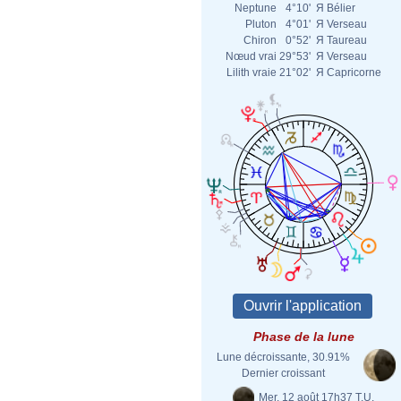
Neptune
4°10'
Я
Bélier
Pluton
4°01'
Я
Verseau
Chiron
0°52'
Я
Taureau
Nœud vrai
29°53'
Я
Verseau
Lilith vraie
21°02'
Я
Capricorne
Phase de la lune
Lune décroissante, 30.91%
Dernier croissant
Mer. 12 août 17h37 T.U.