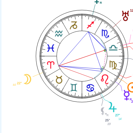
1
22°
44'
2
27°
14'
25°
23'