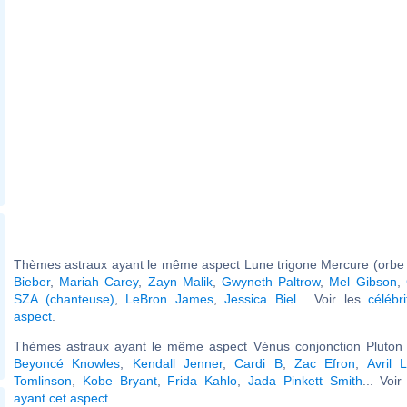
Thèmes astraux ayant le même aspect Lune trigone Mercure (orbe 
Bieber
,
Mariah Carey
,
Zayn Malik
,
Gwyneth Paltrow
,
Mel Gibson
,
SZA (chanteuse)
,
LeBron James
,
Jessica Biel
... Voir les
célébr
aspect
.
Thèmes astraux ayant le même aspect Vénus conjonction Pluton (
Beyoncé Knowles
,
Kendall Jenner
,
Cardi B
,
Zac Efron
,
Avril 
Tomlinson
,
Kobe Bryant
,
Frida Kahlo
,
Jada Pinkett Smith
... Voi
ayant cet aspect
.