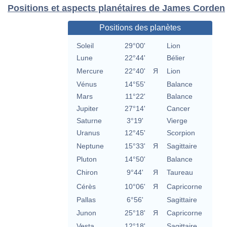
Positions et aspects planétaires de James Corden
Positions des planètes
Soleil
29°00'
Lion
Lune
22°44'
Bélier
Mercure
22°40'
Я
Lion
Vénus
14°55'
Balance
Mars
11°22'
Balance
Jupiter
27°14'
Cancer
Saturne
3°19'
Vierge
Uranus
12°45'
Scorpion
Neptune
15°33'
Я
Sagittaire
Pluton
14°50'
Balance
Chiron
9°44'
Я
Taureau
Cérès
10°06'
Я
Capricorne
Pallas
6°56'
Sagittaire
Junon
25°18'
Я
Capricorne
Vesta
12°18'
Sagittaire