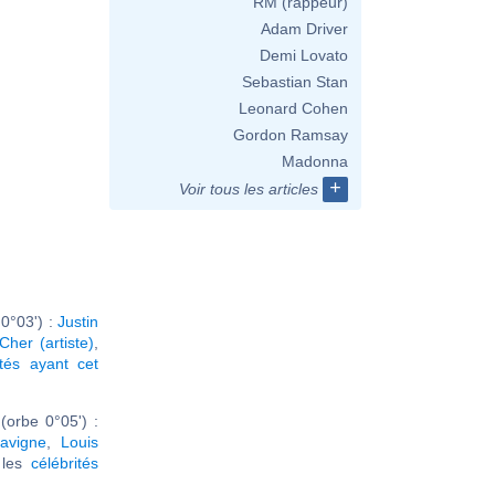
RM (rappeur)
Adam Driver
Demi Lovato
Sebastian Stan
Leonard Cohen
Gordon Ramsay
Madonna
+
Voir tous les articles
0°03') :
Justin
Cher (artiste)
,
ités ayant cet
orbe 0°05') :
Lavigne
,
Louis
r les
célébrités