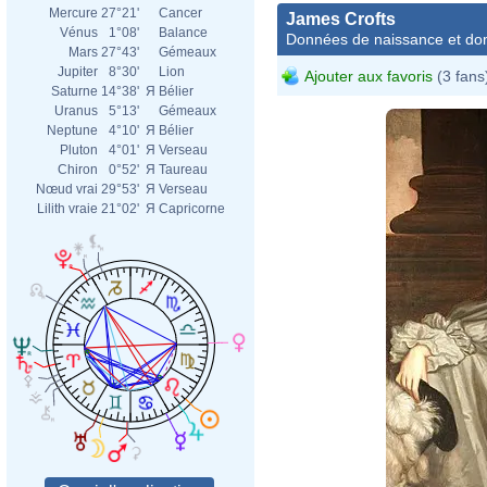
Mercure
27°21'
Cancer
James Crofts
Vénus
1°08'
Balance
Données de naissance et dom
Mars
27°43'
Gémeaux
Jupiter
8°30'
Lion
Ajouter aux favoris
(3 fans
Saturne
14°38'
Я
Bélier
Uranus
5°13'
Gémeaux
Neptune
4°10'
Я
Bélier
Pluton
4°01'
Я
Verseau
Chiron
0°52'
Я
Taureau
Nœud vrai
29°53'
Я
Verseau
Lilith vraie
21°02'
Я
Capricorne
anonymous