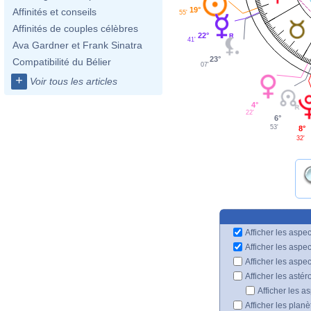
19°
Affinités et conseils
55'
Affinités de couples célèbres
22°
41'
Ava Gardner et Frank Sinatra
23°
Compatibilité du Bélier
07'
+
Voir tous les articles
4°
22'
6°
53'
8°
32'
Afficher les aspec
Afficher les aspe
Afficher les aspe
Afficher les astér
Afficher les a
Afficher les plan