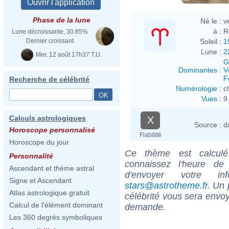
Phase de la lune
Né le :
v
à :
R
Lune décroissante, 30.85%
Soleil :
1
Dernier croissant
Lune :
2
Mer. 12 août 17h37 T.U.
G
Dominantes
:
V
F
Recherche de célébrité
Numérologie
:
c
Vues
:
9
Calculs astrologiques
X
Source :
d
Horoscope personnalisé
Fiabilité
Horoscope du jour
Ce thème est calculé 
Personnalité
connaissez l'heure de
Ascendant et thème astral
d'envoyer votre i
Signe et Ascendant
stars@astrotheme.fr
. Un 
Atlas astrologique gratuit
célébrité vous sera envoy
Calcul de l'élément dominant
demande.
Les 360 degrés symboliques