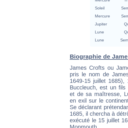
Mercure
Tr
Soleil
Sem
Mercure
Sem
Jupiter
Qu
Lune
Qu
Lune
Semi
Biographie de James 
James Crofts ou James
pris le nom de James
1649-15 juillet 1685)
Buccleuch, est un fils 
et de sa maîtresse, Lu
en exil sur le contine
Se déclarant prétendan
1685, il chercha à détr
exécuté le 15 juillet 1
Monmouth.