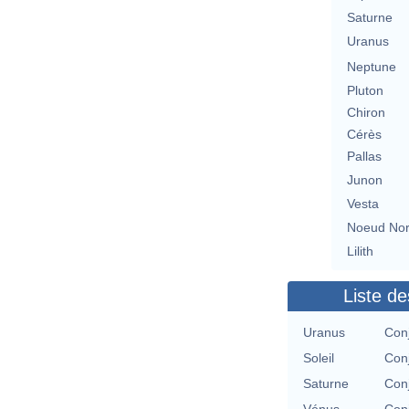
Saturne
Uranus
Neptune
Pluton
Chiron
Cérès
Pallas
Junon
Vesta
Noeud No
Lilith
Liste de
Uranus
Conj
Soleil
Conj
Saturne
Conj