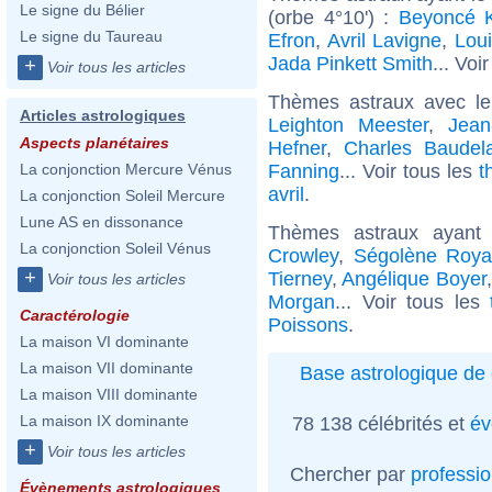
Le signe du Bélier
(orbe 4°10') :
Beyoncé 
Le signe du Taureau
Efron
,
Avril Lavigne
,
Lou
Jada Pinkett Smith
... Voi
+
Voir tous les articles
Thèmes astraux avec l
Articles astrologiques
Leighton Meester
,
Jean
Aspects planétaires
Hefner
,
Charles Baudela
Fanning
... Voir tous les
t
La conjonction Mercure Vénus
avril
.
La conjonction Soleil Mercure
Lune AS en dissonance
Thèmes astraux ayant
La conjonction Soleil Vénus
Crowley
,
Ségolène Roya
+
Tierney
,
Angélique Boyer
Voir tous les articles
Morgan
... Voir tous les
Caractérologie
Poissons
.
La maison VI dominante
La maison VII dominante
Base astrologique de 
La maison VIII dominante
La maison IX dominante
78 138 célébrités et
év
+
Voir tous les articles
Chercher par
professi
Évènements astrologiques