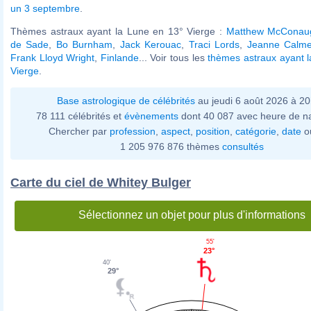
un 3 septembre
.
Thèmes astraux ayant la Lune en 13° Vierge :
Matthew McConau
de Sade
,
Bo Burnham
,
Jack Kerouac
,
Traci Lords
,
Jeanne Calme
Frank Lloyd Wright
,
Finlande
... Voir tous les
thèmes astraux ayant 
Vierge
.
Base astrologique de célébrités
au jeudi 6 août 2026 à 2
78 111 célébrités et
évènements
dont 40 087 avec heure de n
Chercher par
profession
,
aspect
,
position
,
catégorie
,
date
o
1 205 976 876 thèmes
consultés
Carte du ciel de Whitey Bulger
Sélectionnez un objet pour plus d'informations
55'
23°
40'
29°