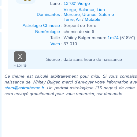
Lune :
13°00' Vierge
Vierge
,
Balance
,
Lion
Dominantes
:
Mercure
,
Uranus
,
Saturne
Terre
,
Air
/
Mutable
Astrologie Chinoise
:
Serpent de Terre
Numérologie
:
chemin de vie 6
Taille :
Whitey Bulger mesure
1m74
(5' 8½")
Vues
:
37 010
X
Source :
date sans heure de naissance
Fiabilité
Ce thème est calculé arbitrairement pour midi. Si vous connaiss
naissance de Whitey Bulger, merci d'envoyer votre information av
stars@astrotheme.fr
. Un portrait astrologique (35 pages) de cette 
sera envoyé gratuitement pour vous remercier, sur demande.