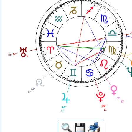
10°
31'
14°
12'
3°
45'
19°
14°
11'
47'