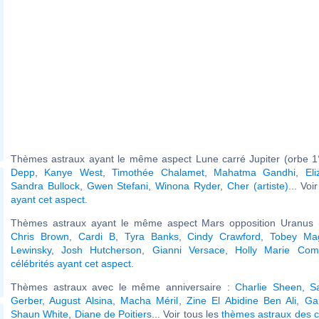
Thèmes astraux ayant le même aspect Lune carré Jupiter (orbe 1
Depp
,
Kanye West
,
Timothée Chalamet
,
Mahatma Gandhi
,
El
Sandra Bullock
,
Gwen Stefani
,
Winona Ryder
,
Cher (artiste)
... Voi
ayant cet aspect
.
Thèmes astraux ayant le même aspect Mars opposition Uranus (
Chris Brown
,
Cardi B
,
Tyra Banks
,
Cindy Crawford
,
Tobey Mag
Lewinsky
,
Josh Hutcherson
,
Gianni Versace
,
Holly Marie Com
célébrités ayant cet aspect
.
Thèmes astraux avec le même anniversaire :
Charlie Sheen
,
S
Gerber
,
August Alsina
,
Macha Méril
,
Zine El Abidine Ben Ali
,
Ga
Shaun White
,
Diane de Poitiers
... Voir tous les
thèmes astraux des c