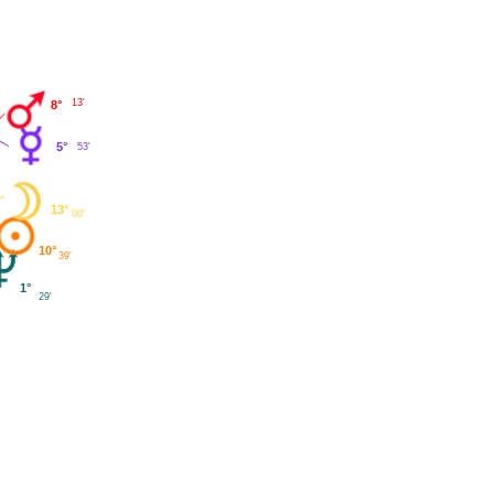
13'
8°
5°
53'
13°
00'
10°
39'
1°
29'