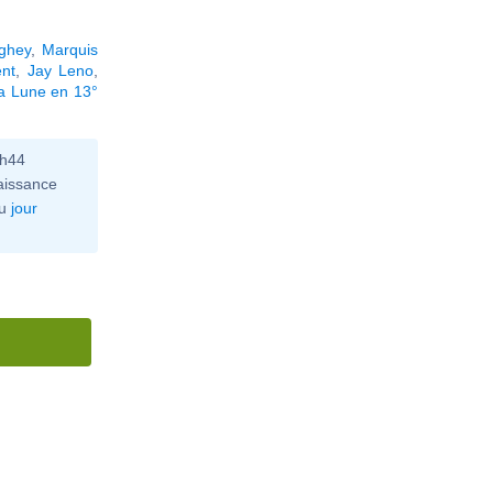
ghey
,
Marquis
nt
,
Jay Leno
,
la Lune en 13°
0h44
aissance
u
jour