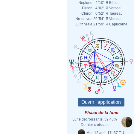
Neptune
4°10'
Я
Bélier
Pluton
4°02'
Я
Verseau
Chiron
0°52'
Я
Taureau
Nœud vrai
29°54'
Я
Verseau
Lilith vraie
21°59'
Я
Capricorne
Phase de la lune
Lune décroissante, 39.46%
Dernier croissant
Mer. 12 août 17h37 T.U.