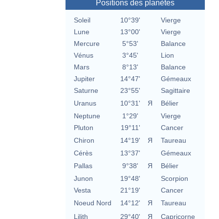
Positions des planètes
Soleil
10°39'
Vierge
Lune
13°00'
Vierge
Mercure
5°53'
Balance
Vénus
3°45'
Lion
Mars
8°13'
Balance
Jupiter
14°47'
Gémeaux
Saturne
23°55'
Sagittaire
Uranus
10°31'
Я
Bélier
Neptune
1°29'
Vierge
Pluton
19°11'
Cancer
Chiron
14°19'
Я
Taureau
Cérès
13°37'
Gémeaux
Pallas
9°38'
Я
Bélier
Junon
19°48'
Scorpion
Vesta
21°19'
Cancer
Noeud Nord
14°12'
Я
Taureau
Lilith
29°40'
Я
Capricorne