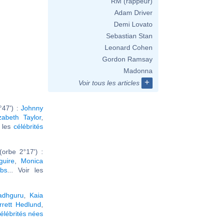
RM (rappeur)
Adam Driver
Demi Lovato
Sebastian Stan
Leonard Cohen
Gordon Ramsay
Madonna
+
Voir tous les articles
°47') :
Johnny
izabeth Taylor
,
r les
célébrités
orbe 2°17') :
uire
,
Monica
bs
... Voir les
adhguru
,
Kaia
rrett Hedlund
,
élébrités nées