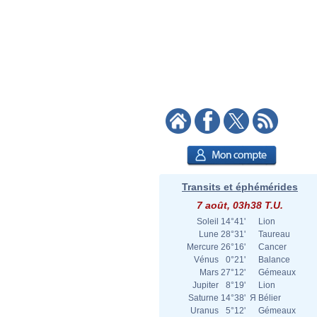
Transits et éphémérides
7 août, 03h38 T.U.
Soleil
14°41'
Lion
Lune
28°31'
Taureau
Mercure
26°16'
Cancer
Vénus
0°21'
Balance
Mars
27°12'
Gémeaux
Jupiter
8°19'
Lion
Saturne
14°38'
Я
Bélier
Uranus
5°12'
Gémeaux