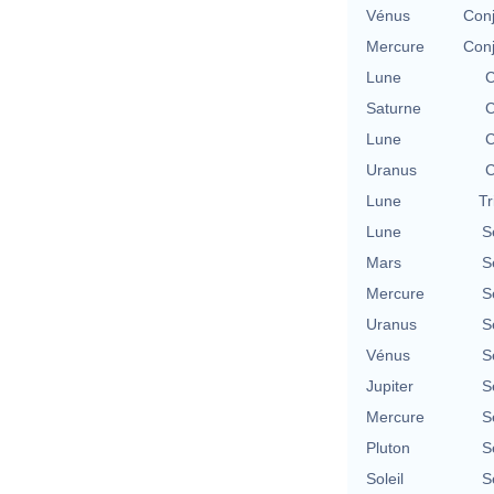
Vénus
Conj
Mercure
Conj
Lune
C
Saturne
C
Lune
C
Uranus
C
Lune
Tr
Lune
S
Mars
S
Mercure
S
Uranus
S
Vénus
S
Jupiter
S
Mercure
S
Pluton
S
Soleil
S