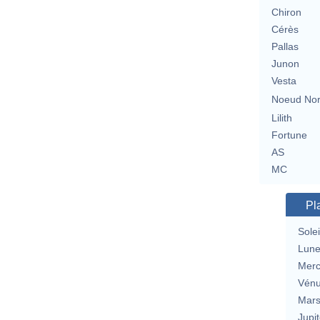
Chiron
Cérès
Pallas
Junon
Vesta
Noeud No
Lilith
Fortune
AS
MC
Pl
Solei
Lun
Merc
Vén
Mar
Jupit