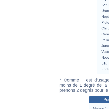
Satu
Uran
Nept
Plut
Chir
Cérè
Pall
Jun
Vest
Noeu
Lilith
Fort
* Comme il est d'usage
moins de 1 degré de la m
prenons 2 degrés pour le
Pos
Maison 1