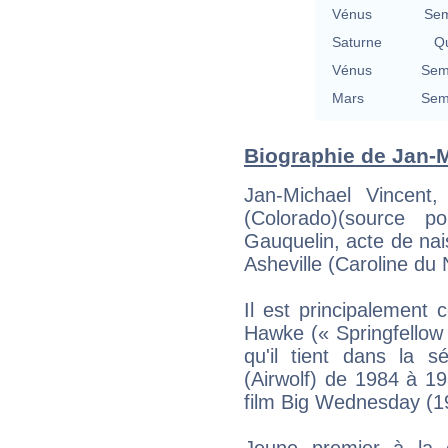
Vénus
Sem
Saturne
Qu
Vénus
Semi
Mars
Semi
Biographie de Jan-Mi
Jan-Michael Vincent
(Colorado)(source 
Gauquelin, acte de nai
Asheville (Caroline du 
Il est principalement 
Hawke (« Springfellow
qu'il tient dans la s
(Airwolf) de 1984 à 19
film Big Wednesday (19
Jeune premier à la c