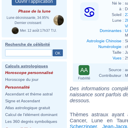
Né le :
s
à :
D
Phase de la lune
Soleil :
2
Lune décroissante, 34.95%
Lune :
2
Dernier croissant
V
Dominantes
:
U
Mer. 12 août 17h37 T.U.
M
Astrologie Chinoise
:
S
Recherche de célébrité
Numérologie
:
c
Taille :
J
Vues
:
2
Calculs astrologiques
AA
Source :
a
Horoscope personnalisé
Contributeur :
M
Fiabilité
Horoscope du jour
Personnalité
Des informations complé
naissance sont parfois di
Ascendant et thème astral
dessous.
Signe et Ascendant
Atlas astrologique gratuit
Thèmes astraux ayant
Calcul de l'élément dominant
Cancer, Lune en Taur
Les 360 degrés symboliques
Scherzinger
,
Jean-Jacq