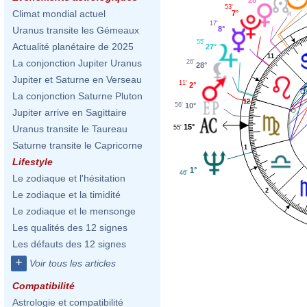
53'
Climat mondial actuel
7°
17'
8°
Uranus transite les Gémeaux
55'
Actualité planétaire de 2025
27°
11
La conjonction Jupiter Uranus
26'
28°
Jupiter et Saturne en Verseau
11'
2°
La conjonction Saturne Pluton
12
56'
10°
Jupiter arrive en Sagittaire
15°
Uranus transite le Taureau
55'
Saturne transite le Capricorne
1
Lifestyle
1°
46'
Le zodiaque et l'hésitation
2
Le zodiaque et la timidité
Le zodiaque et le mensonge
Les qualités des 12 signes
Les défauts des 12 signes
+
Voir tous les articles
Compatibilité
Astrologie et compatibilité