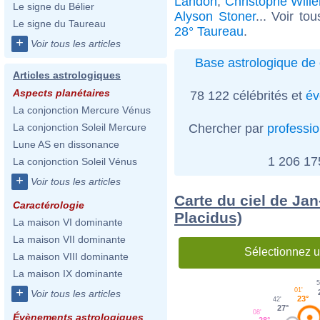
Landon
,
Christophe Will
Le signe du Bélier
Alyson Stoner
... Voir to
Le signe du Taureau
28° Taureau
.
+
Voir tous les articles
Base astrologique de 
Articles astrologiques
Aspects planétaires
78 122 célébrités et
év
La conjonction Mercure Vénus
Chercher par
professi
La conjonction Soleil Mercure
Lune AS en dissonance
1 206 1
La conjonction Soleil Vénus
+
Voir tous les articles
Carte du ciel de Ja
Caractérologie
Placidus)
La maison VI dominante
La maison VII dominante
Sélectionnez u
La maison VIII dominante
La maison IX dominante
5
+
01'
Voir tous les articles
23°
42'
27°
08'
Évènements astrologiques
28°