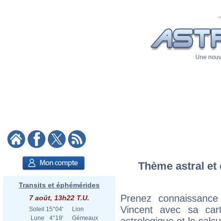
Une nouve
Thème astral et 
Transits et éphémérides
Prenez connaissance
7 août, 13h22 T.U.
Vincent avec sa cart
Soleil
15°04'
Lion
Lune
4°19'
Gémeaux
astrologique et le calc