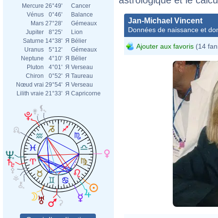
Mercure
26°49'
Cancer
Vénus
0°46'
Balance
Jan-Michael Vincent
Mars
27°28'
Gémeaux
Données de naissance et dom
Jupiter
8°25'
Lion
Saturne
14°38'
Я
Bélier
Ajouter aux favoris
(14 fan
Uranus
5°12'
Gémeaux
Neptune
4°10'
Я
Bélier
Pluton
4°01'
Я
Verseau
Chiron
0°52'
Я
Taureau
Nœud vrai
29°54'
Я
Verseau
Lilith vraie
21°33'
Я
Capricorne