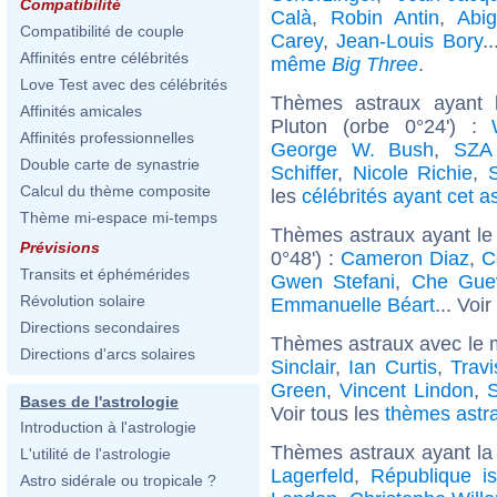
Compatibilité
Calà
,
Robin Antin
,
Abi
Compatibilité de couple
Carey
,
Jean-Louis Bory
.
Affinités entre célébrités
même
Big Three
.
Love Test avec des célébrités
Thèmes astraux ayant 
Affinités amicales
Pluton (orbe 0°24') :
Affinités professionnelles
George W. Bush
,
SZA 
Double carte de synastrie
Schiffer
,
Nicole Richie
,
Calcul du thème composite
les
célébrités ayant cet a
Thème mi-espace mi-temps
Thèmes astraux ayant le
Prévisions
0°48') :
Cameron Diaz
,
C
Transits et éphémérides
Gwen Stefani
,
Che Gue
Révolution solaire
Emmanuelle Béart
... Voir
Directions secondaires
Thèmes astraux avec le 
Directions d'arcs solaires
Sinclair
,
Ian Curtis
,
Trav
Green
,
Vincent Lindon
,
S
Bases de l'astrologie
Voir tous les
thèmes astra
Introduction à l'astrologie
Thèmes astraux ayant la
L'utilité de l'astrologie
Lagerfeld
,
République is
Astro sidérale ou tropicale ?