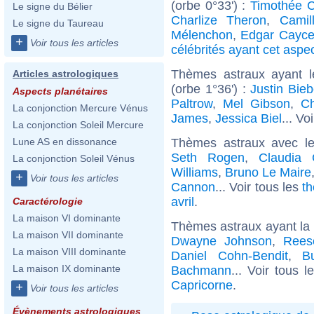
(orbe 0°33') :
Timothée 
Le signe du Bélier
Charlize Theron
,
Camil
Le signe du Taureau
Mélenchon
,
Edgar Cayc
+
Voir tous les articles
célébrités ayant cet aspe
Thèmes astraux ayant 
Articles astrologiques
(orbe 1°36') :
Justin Bieb
Aspects planétaires
Paltrow
,
Mel Gibson
,
Ch
La conjonction Mercure Vénus
James
,
Jessica Biel
... Vo
La conjonction Soleil Mercure
Thèmes astraux avec l
Lune AS en dissonance
Seth Rogen
,
Claudia 
La conjonction Soleil Vénus
Williams
,
Bruno Le Maire
+
Voir tous les articles
Cannon
... Voir tous les
th
avril
.
Caractérologie
La maison VI dominante
Thèmes astraux ayant la 
La maison VII dominante
Dwayne Johnson
,
Rees
La maison VIII dominante
Daniel Cohn-Bendit
,
B
La maison IX dominante
Bachmann
... Voir tous 
Capricorne
.
+
Voir tous les articles
Évènements astrologiques