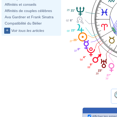
Affinités et conseils
Affinités de couples célèbres
25'
21°
Ava Gardner et Frank Sinatra
6°
02'
Compatibilité du Bélier
+
Voir tous les articles
23°
00'
25°
27'
0°
37'
4°
54'
9°
06'
23°
20'
27°
39'
Afficher les aspec