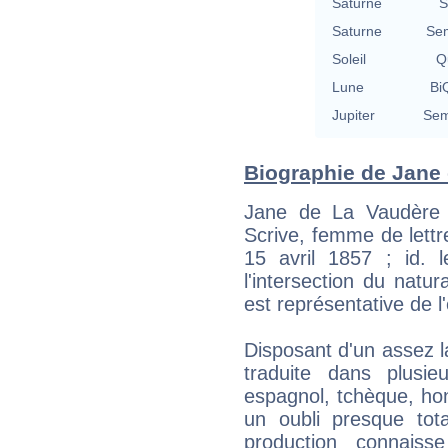
Saturne
S
Saturne
Se
Soleil
Qu
Lune
BiQ
Jupiter
Sem
Biographie de Jane 
Jane de La Vaudère
Scrive, femme de lettr
15 avril 1857 ; id. 
l'intersection du nat
est représentative de l'
Disposant d'un assez l
traduite dans plusie
espagnol, tchèque, hon
un oubli presque tot
production connaiss