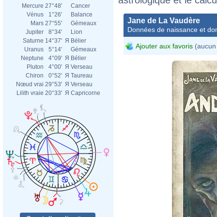
Mercure
27°48'
Cancer
Vénus
1°26'
Balance
Jane de La Vaudère
Mars
27°55'
Gémeaux
Données de naissance et dom
Jupiter
8°34'
Lion
Saturne
14°37'
Я
Bélier
Ajouter aux favoris
(aucun 
Uranus
5°14'
Gémeaux
Neptune
4°09'
Я
Bélier
Pluton
4°00'
Я
Verseau
Chiron
0°52'
Я
Taureau
Nœud vrai
29°53'
Я
Verseau
Lilith vraie
20°33'
Я
Capricorne