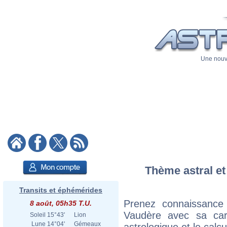
Une nouve
Thème astral et
Transits et éphémérides
Prenez connaissance
8 août, 05h35 T.U.
Vaudère avec sa cart
Soleil
15°43'
Lion
Lune
14°04'
Gémeaux
astrologique et le calc