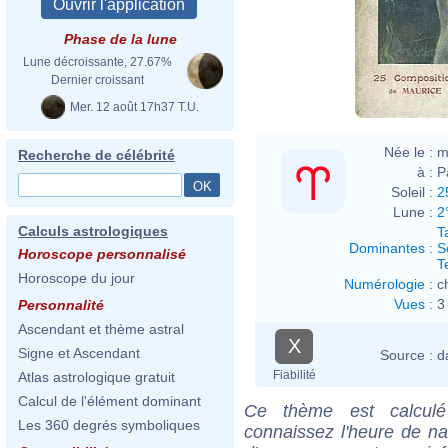
Phase de la lune
Lune décroissante, 27.67%
Dernier croissant
Mer. 12 août 17h37 T.U.
Née le :
m
Recherche de célébrité
à :
P
Soleil :
2
Lune :
2
Calculs astrologiques
T
Dominantes
:
S
Horoscope personnalisé
T
Horoscope du jour
Numérologie
:
c
Vues
:
3
Personnalité
Ascendant et thème astral
X
Signe et Ascendant
Source :
d
Fiabilité
Atlas astrologique gratuit
Calcul de l'élément dominant
Ce thème est calculé 
Les 360 degrés symboliques
connaissez l'heure de n