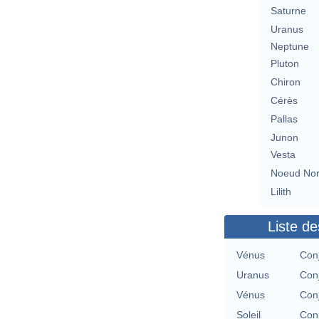
Saturne
Uranus
Neptune
Pluton
Chiron
Cérès
Pallas
Junon
Vesta
Noeud No
Lilith
Liste de
Vénus
Conj
Uranus
Conj
Vénus
Conj
Soleil
Conj