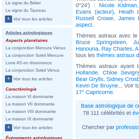
Le signe du Bélier
0°24') :
Nicole Kidman
Le signe du Taureau
Evans (acteur)
,
Heath 
Russell Crowe
,
James 
+
Voir tous les articles
aspect
.
Articles astrologiques
Thèmes astraux avec le
Aspects planétaires
Bruce Springsteen
,
Ju
La conjonction Mercure Vénus
Hanouna
,
Ray Charles
,
A
tous les
thèmes astraux d
La conjonction Soleil Mercure
Lune AS en dissonance
Thèmes astraux ayant 
La conjonction Soleil Vénus
Hollande
,
Chloe Sevign
+
Bear Grylls
,
Sidney Cros
Voir tous les articles
Kevin De Bruyne
... Voir 
Caractérologie
17° Capricorne
.
La maison VI dominante
La maison VII dominante
Base astrologique de cé
La maison VIII dominante
78 111 célébrités et
év
La maison IX dominante
Chercher par
professi
+
Voir tous les articles
Évènements astrologiques