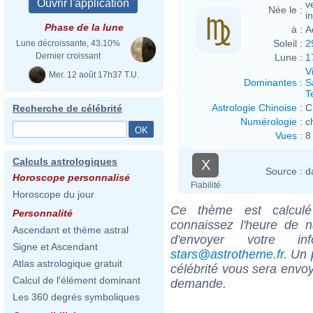
v
Née le :
i
Phase de la lune
à :
A
Soleil :
2
Lune décroissante, 43.10%
Dernier croissant
Lune :
1
V
Mer. 12 août 17h37 T.U.
Dominantes
:
S
T
Astrologie Chinoise
:
C
Recherche de célébrité
Numérologie
:
c
Vues
:
8
Calculs astrologiques
X
Source :
d
Horoscope personnalisé
Fiabilité
Horoscope du jour
Ce thème est calculé 
Personnalité
connaissez l'heure de n
Ascendant et thème astral
d'envoyer votre i
Signe et Ascendant
stars@astrotheme.fr
. Un 
Atlas astrologique gratuit
célébrité vous sera envoy
Calcul de l'élément dominant
demande.
Les 360 degrés symboliques