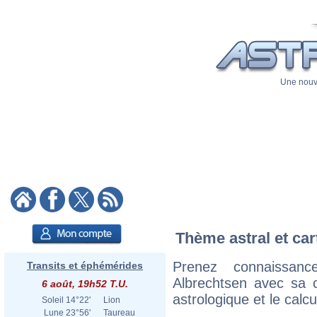
Une nouve
Thème astral et car
Prenez connaissan
Transits et éphémérides
Albrechtsen avec sa ca
6 août, 19h52 T.U.
astrologique et le calc
Soleil
14°22'
Lion
Lune
23°56'
Taureau