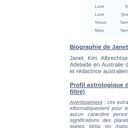
Lune
S
Lune
Qui
Vénus
Semi
Mars
Semi
Biographie de Janet 
Janet Kim Albrechts
Adelaide en Australie d
et rédactrice australie
Profil astrologique 
filtré)
Avertissement
: ces extra
informatiquement pour le
aucun caractère perso
significations des pla
signes et/ou en maiso