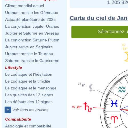
1 205 8
Climat mondial actuel
Uranus transite les Gémeaux
Carte du ciel de Ja
Actualité planétaire de 2025
La conjonction Jupiter Uranus
Sélectionnez u
Jupiter et Saturne en Verseau
La conjonction Saturne Pluton
05'
Jupiter arrive en Sagittaire
17°
Uranus transite le Taureau
Saturne transite le Capricorne
Lifestyle
Le zodiaque et l'hésitation
Le zodiaque et la timidité
18'
6°
Le zodiaque et le mensonge
Les qualités des 12 signes
Les défauts des 12 signes
26°
00'
+
Voir tous les articles
Compatibilité
Astrologie et compatibilité