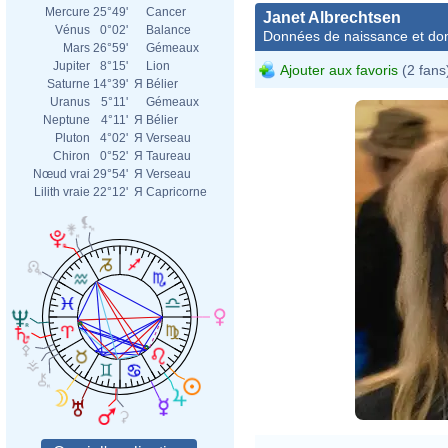
Mercure
25°49'
Cancer
Janet Albrechtsen
Vénus
0°02'
Balance
Données de naissance et dom
Mars
26°59'
Gémeaux
Jupiter
8°15'
Lion
Ajouter aux favoris
(2 fans
Saturne
14°39'
Я
Bélier
Uranus
5°11'
Gémeaux
Neptune
4°11'
Я
Bélier
Pluton
4°02'
Я
Verseau
Chiron
0°52'
Я
Taureau
Nœud vrai
29°54'
Я
Verseau
Lilith vraie
22°12'
Я
Capricorne