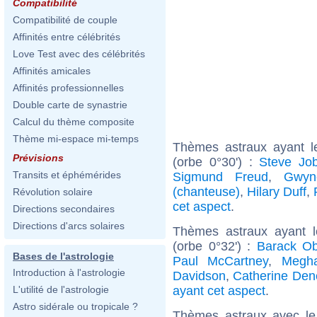
Compatibilité
Compatibilité de couple
Affinités entre célébrités
Love Test avec des célébrités
Affinités amicales
Affinités professionnelles
Double carte de synastrie
Calcul du thème composite
Thème mi-espace mi-temps
Thèmes astraux ayant l
Prévisions
(orbe 0°30') :
Steve Jo
Transits et éphémérides
Sigmund Freud
,
Gwyn
(chanteuse)
,
Hilary Duff
,
Révolution solaire
cet aspect
.
Directions secondaires
Directions d'arcs solaires
Thèmes astraux ayant 
(orbe 0°32') :
Barack O
Bases de l'astrologie
Paul McCartney
,
Megh
Introduction à l'astrologie
Davidson
,
Catherine De
ayant cet aspect
.
L'utilité de l'astrologie
Astro sidérale ou tropicale ?
Thèmes astraux avec le