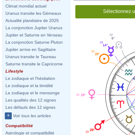
Climat mondial actuel
Sélectionnez u
Uranus transite les Gémeaux
Actualité planétaire de 2025
La conjonction Jupiter Uranus
Jupiter et Saturne en Verseau
10'
5°
La conjonction Saturne Pluton
24'
14°
Jupiter arrive en Sagittaire
03'
20°
Uranus transite le Taureau
Saturne transite le Capricorne
Lifestyle
Le zodiaque et l'hésitation
Le zodiaque et la timidité
Le zodiaque et le mensonge
29°
09'
Les qualités des 12 signes
Les défauts des 12 signes
+
Voir tous les articles
Compatibilité
29°
25'
Astrologie et compatibilité