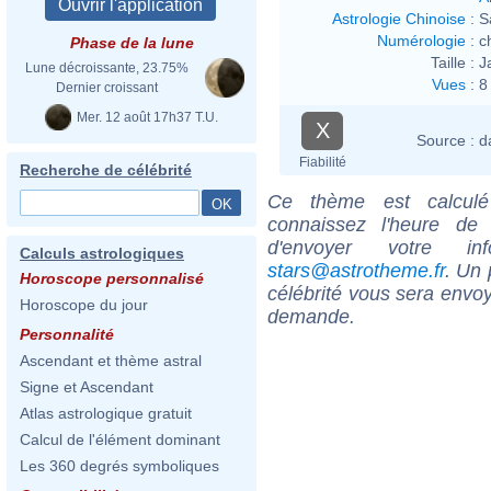
Astrologie Chinoise
:
S
Numérologie
:
c
Phase de la lune
Taille :
J
Lune décroissante, 23.75%
Vues
:
8
Dernier croissant
Mer. 12 août 17h37 T.U.
X
Source :
d
Fiabilité
Recherche de célébrité
Ce thème est calculé 
connaissez l'heure de
d'envoyer votre i
Calculs astrologiques
stars@astrotheme.fr
. Un 
Horoscope personnalisé
célébrité vous sera envoy
Horoscope du jour
demande.
Personnalité
Ascendant et thème astral
Signe et Ascendant
Atlas astrologique gratuit
Calcul de l'élément dominant
Les 360 degrés symboliques