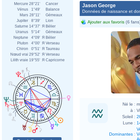
Mercure
28°21'
Cancer
Jason George
Vénus
1°49'
Balance
Données de naissance et dom
Mars
28°11'
Gémeaux
Jupiter
8°39'
Lion
Ajouter aux favoris
(6 fans
Saturne
14°37'
Я
Bélier
Uranus
5°14'
Gémeaux
Neptune
4°09'
Я
Bélier
Pluton
4°00'
Я
Verseau
Chiron
0°51'
Я
Taureau
Nœud vrai
29°52'
Я
Verseau
Lilith vraie
19°55'
Я
Capricorne
Né le :
m
à :
V
Soleil :
2
Lune :
1
V
Dominantes
:
V
Ai