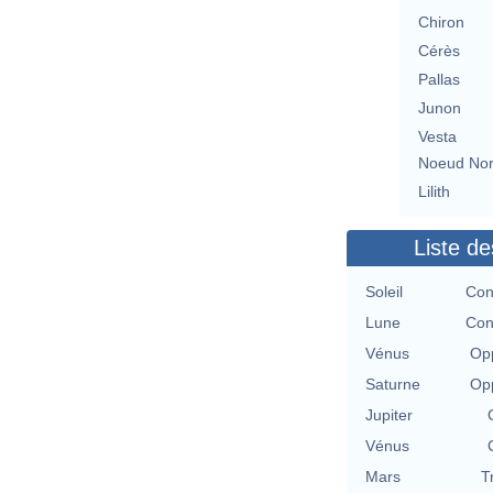
Chiron
Cérès
Pallas
Junon
Vesta
Noeud No
Lilith
Liste de
Soleil
Con
Lune
Con
Vénus
Opp
Saturne
Opp
Jupiter
Vénus
Mars
T