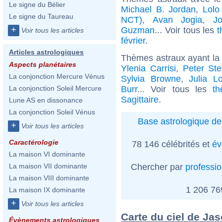
Le signe du Bélier
Michael B. Jordan
,
Lolo
Le signe du Taureau
NCT)
,
Avan Jogia
,
J
+
Guzman
... Voir tous les
t
Voir tous les articles
février
.
Articles astrologiques
Thèmes astraux ayant la 
Aspects planétaires
Ylenia Carrisi
,
Peter Ste
La conjonction Mercure Vénus
Sylvia Browne
,
Julia L
Burr
... Voir tous les
t
La conjonction Soleil Mercure
Sagittaire
.
Lune AS en dissonance
La conjonction Soleil Vénus
Base astrologique de
+
Voir tous les articles
Caractérologie
78 146 célébrités et
év
La maison VI dominante
Chercher par
professi
La maison VII dominante
La maison VIII dominante
1 206 7
La maison IX dominante
+
Voir tous les articles
Carte du ciel de Ja
Évènements astrologiques