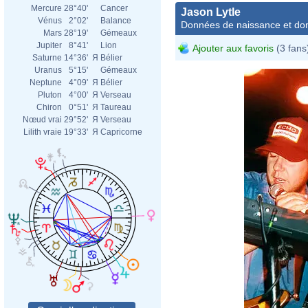
Mercure
28°40'
Cancer
Jason Lytle
Vénus
2°02'
Balance
Données de naissance et dom
Mars
28°19'
Gémeaux
Jupiter
8°41'
Lion
Ajouter aux favoris
(3 fans
Saturne
14°36'
Я
Bélier
Uranus
5°15'
Gémeaux
Neptune
4°09'
Я
Bélier
Pluton
4°00'
Я
Verseau
Chiron
0°51'
Я
Taureau
Nœud vrai
29°52'
Я
Verseau
Lilith vraie
19°33'
Я
Capricorne