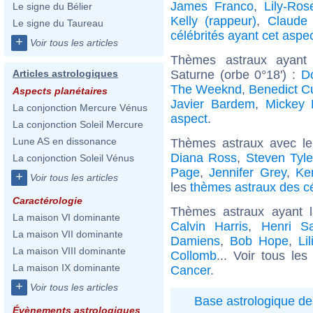
James Franco
,
Lily-Ro
Le signe du Bélier
Kelly (rappeur)
,
Claude 
Le signe du Taureau
célébrités ayant cet aspe
+
Voir tous les articles
Thèmes astraux ayant
Saturne (orbe 0°18') :
D
Articles astrologiques
The Weeknd
,
Benedict C
Aspects planétaires
Javier Bardem
,
Mickey 
La conjonction Mercure Vénus
aspect
.
La conjonction Soleil Mercure
Lune AS en dissonance
Thèmes astraux avec l
Diana Ross
,
Steven Tyle
La conjonction Soleil Vénus
Page
,
Jennifer Grey
,
Ke
+
Voir tous les articles
les
thèmes astraux des c
Caractérologie
Thèmes astraux ayant 
La maison VI dominante
Calvin Harris
,
Henri Sa
La maison VII dominante
Damiens
,
Bob Hope
,
Li
La maison VIII dominante
Collomb
... Voir tous le
La maison IX dominante
Cancer
.
+
Voir tous les articles
Base astrologique de
Évènements astrologiques