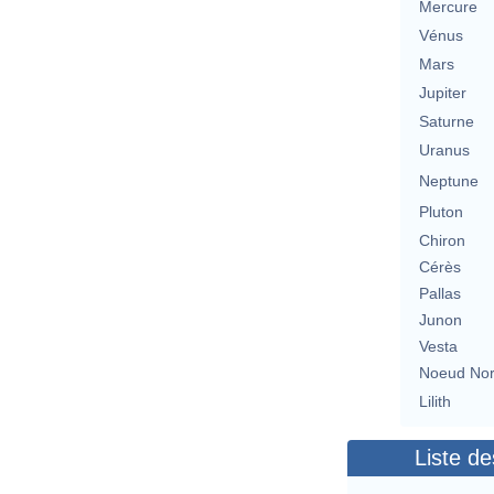
Mercure
Vénus
Mars
Jupiter
Saturne
Uranus
Neptune
Pluton
Chiron
Cérès
Pallas
Junon
Vesta
Noeud No
Lilith
Liste de