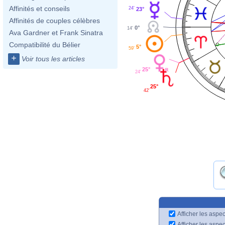
Affinités et conseils
24'
23°
Affinités de couples célèbres
0°
14'
Ava Gardner et Frank Sinatra
Compatibilité du Bélier
5°
59'
+
Voir tous les articles
25°
24'
25°
42'
Afficher les aspec
Afficher les aspe