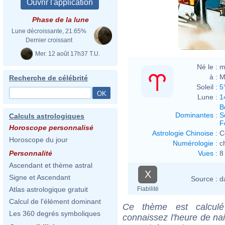
Phase de la lune
Lune décroissante, 21.65%
Dernier croissant
Mer. 12 août 17h37 T.U.
Né le :
m
à :
M
Recherche de célébrité
Soleil :
5
Lune :
1
B
Dominantes
:
S
Calculs astrologiques
F
Horoscope personnalisé
Astrologie Chinoise
:
C
Horoscope du jour
Numérologie
:
c
Vues
:
8
Personnalité
Ascendant et thème astral
X
Signe et Ascendant
Source :
d
Fiabilité
Atlas astrologique gratuit
Calcul de l'élément dominant
Ce thème est calculé 
Les 360 degrés symboliques
connaissez l'heure de na