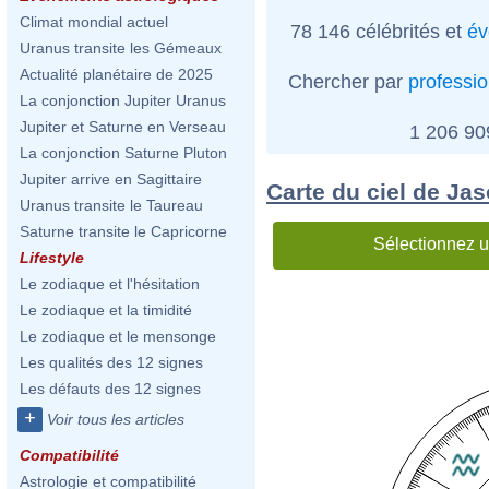
Climat mondial actuel
78 146 célébrités et
év
Uranus transite les Gémeaux
Actualité planétaire de 2025
Chercher par
professi
La conjonction Jupiter Uranus
Jupiter et Saturne en Verseau
1 206 9
La conjonction Saturne Pluton
Jupiter arrive en Sagittaire
Carte du ciel de Jas
Uranus transite le Taureau
Saturne transite le Capricorne
Sélectionnez u
Lifestyle
Le zodiaque et l'hésitation
Le zodiaque et la timidité
Le zodiaque et le mensonge
Les qualités des 12 signes
Les défauts des 12 signes
+
Voir tous les articles
Compatibilité
Astrologie et compatibilité