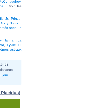
McConaughey
,
pé
... Voir les
ie Jr. Prinze
,
,
Gary Numan
,
brités nées un
yl Hannah
,
La
rra
,
Lykke Li
,
hèmes astraux
 15h39
aissance
u
jour
 Placidus)