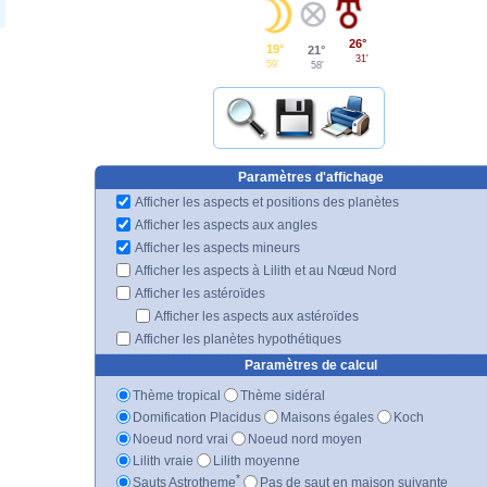
26°
19°
21°
31'
59'
58'
Paramètres d'affichage
Afficher les aspects et positions des planètes
Afficher les aspects aux angles
Afficher les aspects mineurs
Afficher les aspects à Lilith et au Nœud Nord
Afficher les astéroïdes
Afficher les aspects aux astéroïdes
Afficher les planètes hypothétiques
Paramètres de calcul
Thème tropical
Thème sidéral
Domification Placidus
Maisons égales
Koch
Noeud nord vrai
Noeud nord moyen
Lilith vraie
Lilith moyenne
*
Sauts Astrotheme
Pas de saut en maison suivante