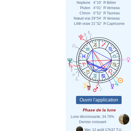
Neptune
4°10'
Я
Bélier
Pluton
4°01'
Я
Verseau
Chiron
0°52'
Я
Taureau
Nœud vrai
29°54'
Я
Verseau
Lilith vraie
21°32'
Я
Capricorne
Phase de la lune
Lune décroissante, 34.79%
Dernier croissant
Mer. 12 août 17h37 T.U.