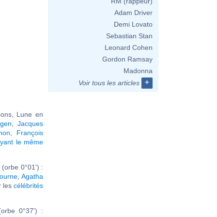
RM (rappeur)
Adam Driver
Demi Lovato
Sebastian Stan
Leonard Cohen
Gordon Ramsay
Madonna
+
Voir tous les articles
sons, Lune en
gen
,
Jacques
hon
,
François
ayant le même
(orbe 0°01') :
ourne
,
Agatha
ir les
célébrités
orbe 0°37') :