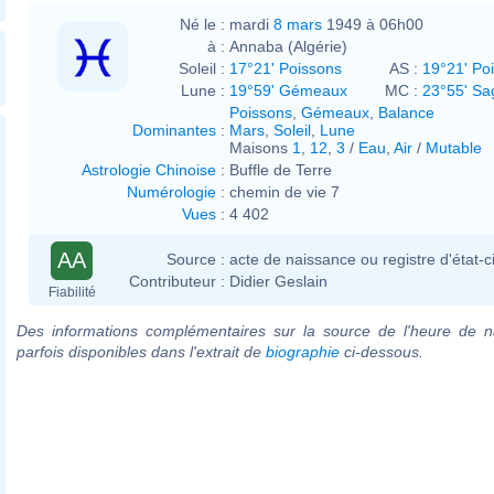
Né le :
mardi
8 mars
1949 à 06h00
à :
Annaba (Algérie)
Soleil :
17°21' Poissons
AS :
19°21' Po
Lune :
19°59' Gémeaux
MC :
23°55' Sag
Poissons
,
Gémeaux
,
Balance
Dominantes
:
Mars
,
Soleil
,
Lune
Maisons
1
,
12
,
3
/
Eau
,
Air
/
Mutable
Astrologie Chinoise
:
Buffle de Terre
Numérologie
:
chemin de vie 7
Vues
:
4 402
AA
Source :
acte de naissance ou registre d'état-ci
Contributeur :
Didier Geslain
Fiabilité
Des informations complémentaires sur la source de l'heure de n
parfois disponibles dans l'extrait de
biographie
ci-dessous.