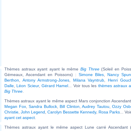
Thèmes astraux ayant ayant le même
Big Three
(Soleil en Pois
Gémeaux, Ascendant en Poissons) :
Simone Biles
,
Nancy Spun
Berthon
,
Antony Armstrong-Jones
,
Milana Vayntrub
,
Henri Gouc
Dalle
,
Léon Scieur
,
Gérard Hamel
... Voir tous les
thèmes astraux 
Big Three
.
Thèmes astraux ayant le même aspect Mars conjonction Ascendant 
Megan Fox
,
Sandra Bullock
,
Bill Clinton
,
Audrey Tautou
,
Ozzy Osb
Christie
,
John Legend
,
Carolyn Bessette Kennedy
,
Rosa Parks
... Vo
ayant cet aspect
.
Thèmes astraux ayant le même aspect Lune carré Ascendant (