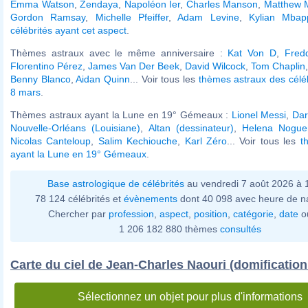
Emma Watson
,
Zendaya
,
Napoléon Ier
,
Charles Manson
,
Matthew 
Gordon Ramsay
,
Michelle Pfeiffer
,
Adam Levine
,
Kylian Mbap
célébrités ayant cet aspect
.
Thèmes astraux avec le même anniversaire :
Kat Von D
,
Fredd
Florentino Pérez
,
James Van Der Beek
,
David Wilcock
,
Tom Chaplin
Benny Blanco
,
Aidan Quinn
... Voir tous les
thèmes astraux des célé
8 mars
.
Thèmes astraux ayant la Lune en 19° Gémeaux :
Lionel Messi
,
Dar
Nouvelle-Orléans (Louisiane)
,
Altan (dessinateur)
,
Helena Nogue
Nicolas Canteloup
,
Salim Kechiouche
,
Karl Zéro
... Voir tous les
t
ayant la Lune en 19° Gémeaux
.
Base astrologique de célébrités
au vendredi 7 août 2026 à
78 124 célébrités et
évènements
dont 40 098 avec heure de n
Chercher par
profession
,
aspect
,
position
,
catégorie
,
date
o
1 206 182 880 thèmes
consultés
Carte du ciel de Jean-Charles Naouri (domification
Sélectionnez un objet pour plus d'informations