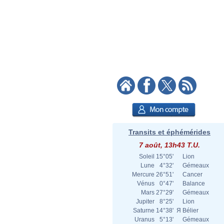
Transits et éphémérides
7 août, 13h43 T.U.
Soleil
15°05'
Lion
Lune
4°32'
Gémeaux
Mercure
26°51'
Cancer
Vénus
0°47'
Balance
Mars
27°29'
Gémeaux
Jupiter
8°25'
Lion
Saturne
14°38'
Я
Bélier
Uranus
5°13'
Gémeaux