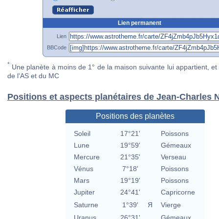
Lien permanent
Lien
BBCode
*
Une planète à moins de 1° de la maison suivante lui appartient, et 
de l'AS et du MC
Positions et aspects planétaires de Jean-Charles 
Positions des planètes
Soleil
17°21'
Poissons
Lune
19°59'
Gémeaux
Mercure
21°35'
Verseau
Vénus
7°18'
Poissons
Mars
19°19'
Poissons
Jupiter
24°41'
Capricorne
Saturne
1°39'
Я
Vierge
Uranus
26°31'
Gémeaux