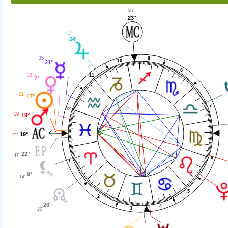
55'
23°
41'
24°
35'
9
10
21°
8
11
18'
7°
21'
17°
7
12
19'
19°
19°
21'
22°
47'
6
1
9°
14'
5
2
26°
4
3
20'