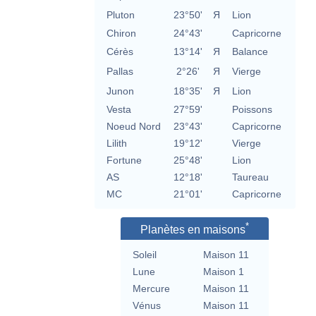
Pluton
23°50'
Я
Lion
Chiron
24°43'
Capricorne
Cérès
13°14'
Я
Balance
Pallas
2°26'
Я
Vierge
Junon
18°35'
Я
Lion
Vesta
27°59'
Poissons
Noeud Nord
23°43'
Capricorne
Lilith
19°12'
Vierge
Fortune
25°48'
Lion
AS
12°18'
Taureau
MC
21°01'
Capricorne
*
Planètes en maisons
Soleil
Maison 11
Lune
Maison 1
Mercure
Maison 11
Vénus
Maison 11