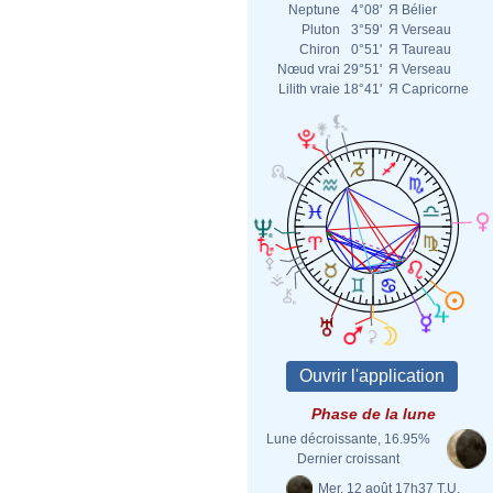
Neptune
4°08'
Я
Bélier
Pluton
3°59'
Я
Verseau
Chiron
0°51'
Я
Taureau
Nœud vrai
29°51'
Я
Verseau
Lilith vraie
18°41'
Я
Capricorne
Phase de la lune
Lune décroissante, 16.95%
Dernier croissant
Mer. 12 août 17h37 T.U.