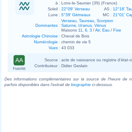
à :
Lons-le-Saunier (39) (France)
Soleil :
22°09' Verseau
AS :
12°18' Ta
Lune :
5°39' Gémeaux
MC :
21°01' Ca
Verseau
,
Taureau
,
Scorpion
Dominantes
:
Saturne
,
Uranus
,
Vénus
Maisons
11
,
6
,
3
/
Air
,
Eau
/
Fixe
Astrologie Chinoise
:
Cheval de Bois
Numérologie
:
chemin de vie 5
Vues
:
43 033
AA
Source :
acte de naissance ou registre d'état-ci
Contributeur :
Didier Geslain
Fiabilité
Des informations complémentaires sur la source de l'heure de n
parfois disponibles dans l'extrait de
biographie
ci-dessous.