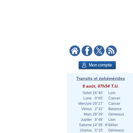
Transits et éphémérides
9 août, 07h54 T.U.
Soleil
16°46'
Lion
Lune
0°05'
Cancer
Mercure
29°27'
Cancer
Vénus
2°32'
Balance
Mars
28°39'
Gémeaux
Jupiter
8°48'
Lion
Saturne
14°36'
Я
Bélier
Uranus
5°15'
Gémeaux