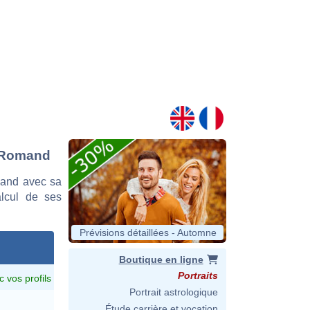
e Romand
mand avec sa
alcul de ses
Prévisions détaillées - Automne
Boutique en ligne
Portraits
c vos profils
Portrait astrologique
Étude carrière et vocation