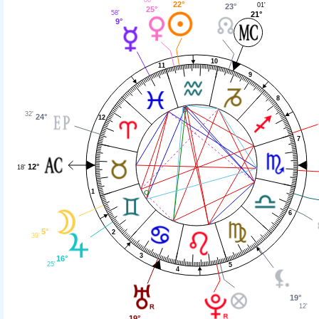
22°
01'
23°
25°
58'
21°
9°
10
11
9
8
32'
24°
12
7
12°
18'
1
6
5°
2
39'
3
16°
25'
5
4
19°
12'
19°