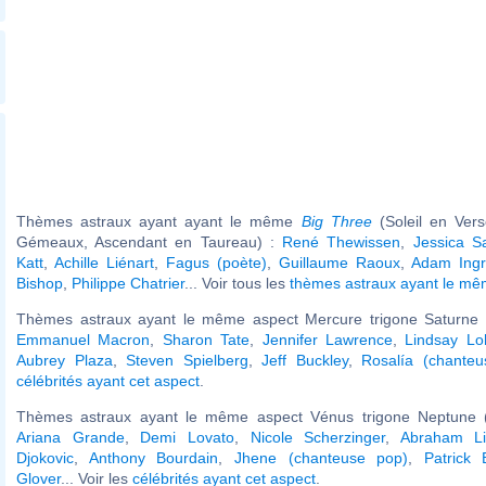
Thèmes astraux ayant ayant le même
Big Three
(Soleil en Ver
Gémeaux, Ascendant en Taureau) :
René Thewissen
,
Jessica Sa
Katt
,
Achille Liénart
,
Fagus (poète)
,
Guillaume Raoux
,
Adam Ing
Bishop
,
Philippe Chatrier
... Voir tous les
thèmes astraux ayant le m
Thèmes astraux ayant le même aspect Mercure trigone Saturne (
Emmanuel Macron
,
Sharon Tate
,
Jennifer Lawrence
,
Lindsay Lo
Aubrey Plaza
,
Steven Spielberg
,
Jeff Buckley
,
Rosalía (chanteu
célébrités ayant cet aspect
.
Thèmes astraux ayant le même aspect Vénus trigone Neptune (
Ariana Grande
,
Demi Lovato
,
Nicole Scherzinger
,
Abraham Li
Djokovic
,
Anthony Bourdain
,
Jhene (chanteuse pop)
,
Patrick 
Glover
... Voir les
célébrités ayant cet aspect
.