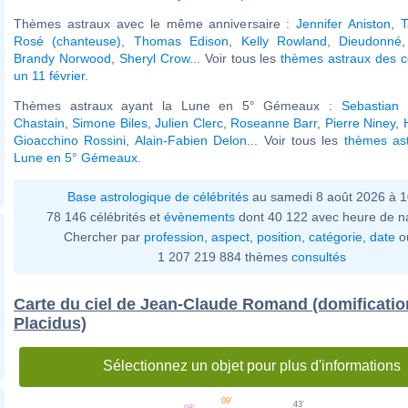
Thèmes astraux avec le même anniversaire :
Jennifer Aniston
,
T
Rosé (chanteuse)
,
Thomas Edison
,
Kelly Rowland
,
Dieudonné
Brandy Norwood
,
Sheryl Crow
... Voir tous les
thèmes astraux des c
un 11 février
.
Thèmes astraux ayant la Lune en 5° Gémeaux :
Sebastian 
Chastain
,
Simone Biles
,
Julien Clerc
,
Roseanne Barr
,
Pierre Niney
,
Gioacchino Rossini
,
Alain-Fabien Delon
... Voir tous les
thèmes ast
Lune en 5° Gémeaux
.
Base astrologique de célébrités
au samedi 8 août 2026 à 
78 146 célébrités et
évènements
dont 40 122 avec heure de n
Chercher par
profession
,
aspect
,
position
,
catégorie
,
date
o
1 207 219 884 thèmes
consultés
Carte du ciel de Jean-Claude Romand (domificatio
Placidus)
Sélectionnez un objet pour plus d'informations
09'
43'
08'