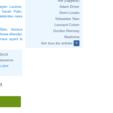
RM (rappeur)
aylor Lautner
,
Adam Driver
,
Sarah Palin
,
Demi Lovato
élébrités nées
Sebastian Stan
Leonard Cohen
Stan
,
Jessica
Gordon Ramsay
Howie Mandel
,
Madonna
raux ayant la
+
Voir tous les articles
10h19
aissance
u
jour
n