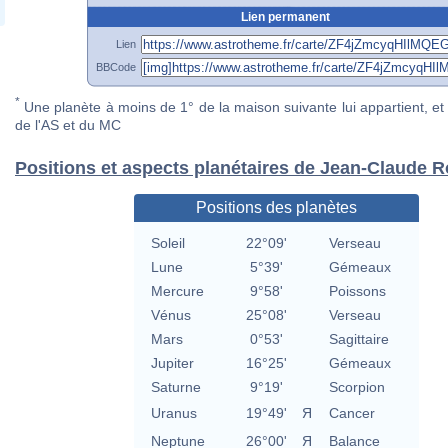
Lien permanent
Lien
BBCode
*
Une planète à moins de 1° de la maison suivante lui appartient, et 
de l'AS et du MC
Positions et aspects planétaires de Jean-Claude
Positions des planètes
Soleil
22°09'
Verseau
Lune
5°39'
Gémeaux
Mercure
9°58'
Poissons
Vénus
25°08'
Verseau
Mars
0°53'
Sagittaire
Jupiter
16°25'
Gémeaux
Saturne
9°19'
Scorpion
Uranus
19°49'
Я
Cancer
Neptune
26°00'
Я
Balance