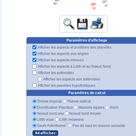
25°
49'
23°
48'
50'
Paramètres d'affichage
Afficher les aspects et positions des planètes
Afficher les aspects aux angles
Afficher les aspects mineurs
Afficher les aspects à Lilith et au Nœud Nord
Afficher les astéroïdes
Afficher les aspects aux astéroïdes
Afficher les planètes hypothétiques
Paramètres de calcul
Thème tropical
Thème sidéral
Domification Placidus
Maisons égales
Koch
Noeud nord vrai
Noeud nord moyen
Lilith vraie
Lilith moyenne
*
Sauts Astrotheme
Pas de saut en maison suivante