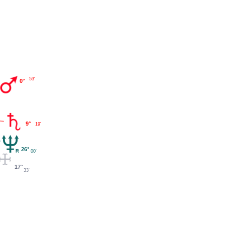
53'
0°
9°
19'
26°
00'
17°
33'