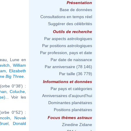
Présentation
Base de données
Consultations en temps réel
Suggérer des célébrités
Outils de recherche
Par aspects astrologiques
Par positions astrologiques
Par profession, pays et date
seau, Lune en
Par date de naissance
vitch
,
William
Par anniversaire
(78 146)
ram
,
Elizabeth
Par taille
(36 779)
ême
Big Three
.
Informations et données
orbe 0°38') :
Par pays et catégories
han
,
Coluche
,
Anniversaires d'aujourd'hui
se)
... Voir les
Dominantes planétaires
Positions planétaires
orbe 0°52') :
Focus thèmes astraux
ncoln
,
Novak
Bruel
,
Donald
Zinedine Zidane