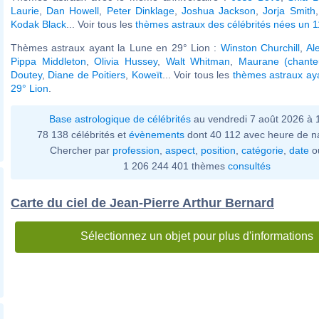
Laurie
,
Dan Howell
,
Peter Dinklage
,
Joshua Jackson
,
Jorja Smith
Kodak Black
... Voir tous les
thèmes astraux des célébrités nées un 11
Thèmes astraux ayant la Lune en 29° Lion :
Winston Churchill
,
Al
Pippa Middleton
,
Olivia Hussey
,
Walt Whitman
,
Maurane (chante
Doutey
,
Diane de Poitiers
,
Koweït
... Voir tous les
thèmes astraux ay
29° Lion
.
Base astrologique de célébrités
au vendredi 7 août 2026 à
78 138 célébrités et
évènements
dont 40 112 avec heure de n
Chercher par
profession
,
aspect
,
position
,
catégorie
,
date
o
1 206 244 401 thèmes
consultés
Carte du ciel de Jean-Pierre Arthur Bernard
Sélectionnez un objet pour plus d'informations