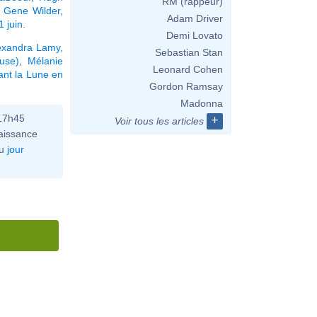
RM (rappeur)
,
Gene Wilder
,
Adam Driver
 juin
.
Demi Lovato
exandra Lamy
,
Sebastian Stan
use)
,
Mélanie
Leonard Cohen
ant la Lune en
Gordon Ramsay
Madonna
 17h45
+
Voir tous les articles
aissance
u
jour