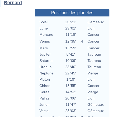
Bernard
Positions des planètes
Soleil
20°21'
Gémeaux
Lune
29°01'
Lion
Mercure
11°18'
Cancer
Vénus
12°35'
Я
Cancer
Mars
15°59'
Cancer
Jupiter
5°41'
Taureau
Saturne
10°09'
Taureau
Uranus
23°40'
Taureau
Neptune
22°45'
Vierge
Pluton
1°19'
Lion
Chiron
18°55'
Cancer
Cérès
14°52'
Vierge
Pallas
20°06'
Lion
Junon
11°47'
Gémeaux
Vesta
23°03'
Gémeaux