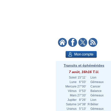
Transits et éphémérides
7 août, 16h16 T.U.
Soleil
15°11'
Lion
Lune
6°03'
Gémeaux
Mercure
27°00'
Cancer
Vénus
0°53'
Balance
Mars
27°33'
Gémeaux
Jupiter
8°26'
Lion
Saturne
14°38'
Я
Bélier
Uranus
5°13'
Gémeaux