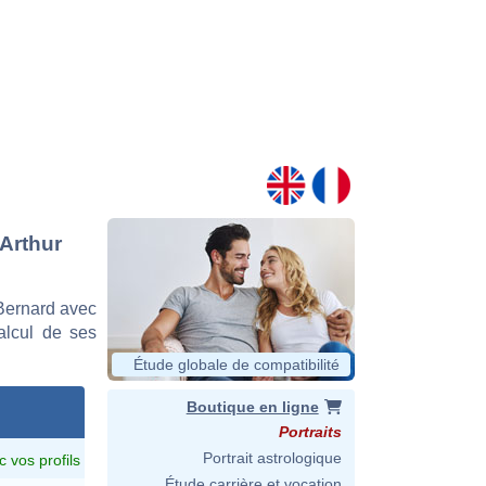
 Arthur
Bernard avec
calcul de ses
Étude globale de compatibilité
Boutique en ligne
Portraits
Portrait astrologique
c vos profils
Étude carrière et vocation