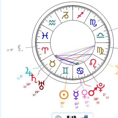
6°
12'
5°
41'
10°
09'
23°
1°
40'
19'
15°
12°
20°
59'
11°
35'
21'
18'