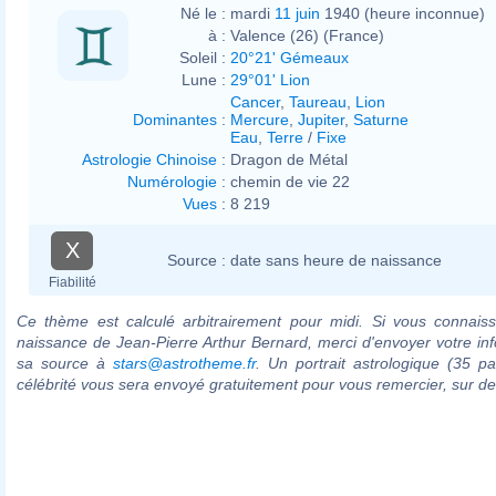
Né le :
mardi
11 juin
1940 (heure inconnue)
à :
Valence (26) (France)
Soleil :
20°21' Gémeaux
Lune :
29°01' Lion
Cancer
,
Taureau
,
Lion
Dominantes
:
Mercure
,
Jupiter
,
Saturne
Eau
,
Terre
/
Fixe
Astrologie Chinoise
:
Dragon de Métal
Numérologie
:
chemin de vie 22
Vues
:
8 219
X
Source :
date sans heure de naissance
Fiabilité
Ce thème est calculé arbitrairement pour midi. Si vous connaiss
naissance de Jean-Pierre Arthur Bernard, merci d'envoyer votre in
sa source à
stars@astrotheme.fr
. Un portrait astrologique (35 p
célébrité vous sera envoyé gratuitement pour vous remercier, sur 