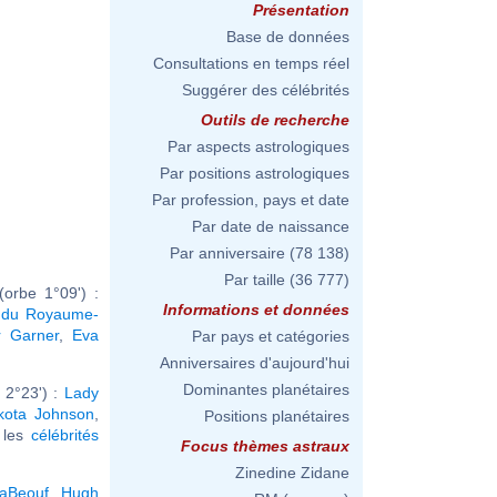
Présentation
Base de données
Consultations en temps réel
Suggérer des célébrités
Outils de recherche
Par aspects astrologiques
Par positions astrologiques
Par profession, pays et date
Par date de naissance
Par anniversaire
(78 138)
Par taille
(36 777)
orbe 1°09') :
Informations et données
oi du Royaume-
r Garner
,
Eva
Par pays et catégories
Anniversaires d'aujourd'hui
Dominantes planétaires
 2°23') :
Lady
kota Johnson
,
Positions planétaires
r les
célébrités
Focus thèmes astraux
Zinedine Zidane
LaBeouf
,
Hugh