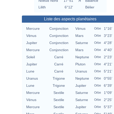
Noeud Nord
17°51'
Я
Balance
Lilith
6°12'
Bélier
Liste des aspects planétaires
Mercure
Conjonction
Vénus
1°16'
Orbe
Vénus
Conjonction
Mars
3°23'
Orbe
Jupiter
Conjonction
Saturne
4°28'
Orbe
Mercure
Conjonction
Mars
4°40'
Orbe
Soleil
Carré
Neptune
2°23'
Orbe
Jupiter
Carré
Pluton
4°21'
Orbe
Lune
Carré
Uranus
5°21'
Orbe
Uranus
Trigone
Neptune
0°55'
Orbe
Lune
Trigone
Jupiter
6°39'
Orbe
Mercure
Sextile
Saturne
1°09'
Orbe
Vénus
Sextile
Saturne
2°25'
Orbe
Mercure
Sextile
Jupiter
5°37'
Orbe