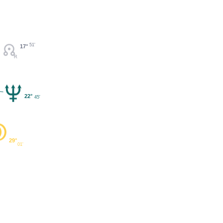
51'
17°
22°
45'
29°
01'