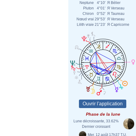
Neptune
4°10'
Я
Bélier
Pluton
4°01'
Я
Verseau
Chiron
0°52'
Я
Taureau
Nœud vrai
29°53'
Я
Verseau
Lilith vraie
21°23'
Я
Capricorne
Phase de la lune
Lune décroissante, 33.62%
Dernier croissant
Mer. 12 août 17h37 T.U.