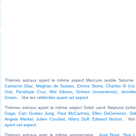
Thèmes astraux ayant le même aspect Mercure sextile Saturne (
Cameron Diaz
,
Meghan de Sussex
,
Emma Stone
,
Charles III (r
Uni)
,
Penélope Cruz
,
Mel Gibson
,
Grimes (musicienne)
,
Jennife
Green
... Voir les
célébrités ayant cet aspect
.
Thèmes astraux ayant le même aspect Soleil carré Neptune (orbe
Gaga
,
Carl Gustav Jung
,
Paul McCartney
,
Ellen DeGeneres
,
Da
Angela Merkel
,
Julien Courbet
,
Hilary Duff
,
Edward Norton
... Voi
ayant cet aspect
.
Thèmes astraux avec le même anniversaire :
José Bové
,
Shia 