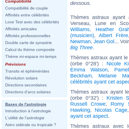
Compatibilité
dessous.
Compatibilité de couple
Affinités entre célébrités
Thèmes astraux ayant
Love Test avec des célébrités
Verseau, Lune en Sco
Williams
,
Heather Gra
Affinités amicales
(musicien)
,
Albert Frère
Affinités professionnelles
Newman
,
Jean Gol
... Voi
Double carte de synastrie
Big Three
.
Calcul du thème composite
Thème mi-espace mi-temps
Thèmes astraux ayant le
(orbe 0°28') :
Nicole K
Prévisions
Emma Watson
,
Pame
Transits et éphémérides
Beckham
,
Melanie Mar
Révolution solaire
célébrités ayant cet aspe
Directions secondaires
Thèmes astraux ayant l
Directions d'arcs solaires
(orbe 0°32') :
Kristen S
Russell Crowe
,
Romy S
Bases de l'astrologie
Hawking
,
Nicolas Cage
Introduction à l'astrologie
ayant cet aspect
.
L'utilité de l'astrologie
Astro sidérale ou tropicale ?
Thèmes astraux avec 