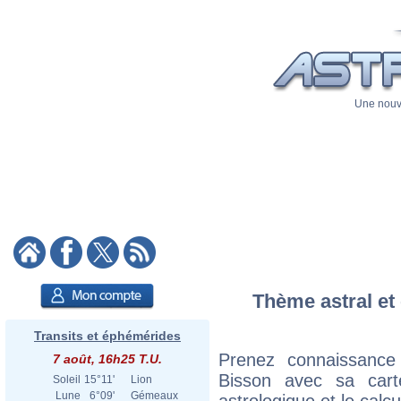
Une nouve
Thème astral et 
Transits et éphémérides
Prenez connaissance
7 août, 16h25 T.U.
Bisson avec sa carte
Soleil
15°11'
Lion
Lune
6°09'
Gémeaux
astrologique et le calc