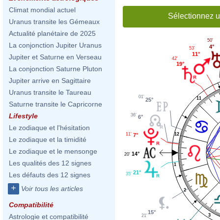
Climat mondial actuel
Sélectionnez u
Uranus transite les Gémeaux
Actualité planétaire de 2025
50'
La conjonction Jupiter Uranus
4°
53'
11°
Jupiter et Saturne en Verseau
42'
19°
La conjonction Saturne Pluton
Jupiter arrive en Sagittaire
Uranus transite le Taureau
01'
11
25°
Saturne transite le Capricorne
Lifestyle
36'
6°
Le zodiaque et l'hésitation
12
11'
7°
Le zodiaque et la timidité
Le zodiaque et le mensonge
14°
20'
Les qualités des 12 signes
1
21°
Les défauts des 12 signes
35'
+
Voir tous les articles
2
Compatibilité
15°
3
Astrologie et compatibilité
21'