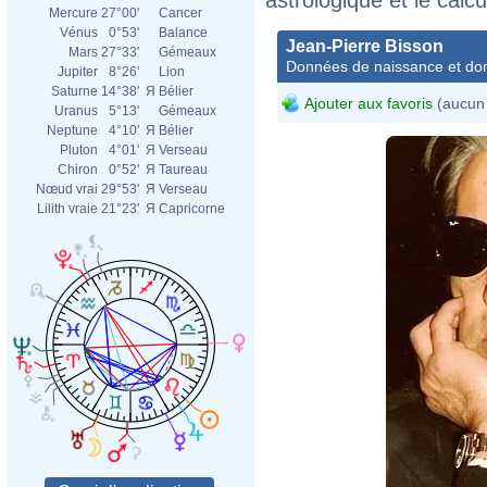
Mercure
27°00'
Cancer
Vénus
0°53'
Balance
Jean-Pierre Bisson
Mars
27°33'
Gémeaux
Données de naissance et dom
Jupiter
8°26'
Lion
Saturne
14°38'
Я
Bélier
Ajouter aux favoris
(aucun 
Uranus
5°13'
Gémeaux
Neptune
4°10'
Я
Bélier
Pluton
4°01'
Я
Verseau
Chiron
0°52'
Я
Taureau
Nœud vrai
29°53'
Я
Verseau
Lilith vraie
21°23'
Я
Capricorne