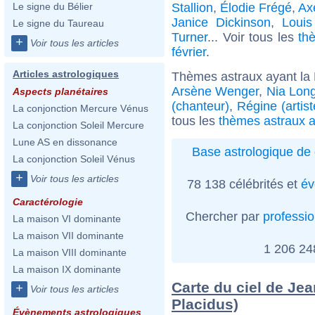
Stallion
,
Élodie Frégé
,
Ax
Le signe du Bélier
Janice Dickinson
,
Loui
Le signe du Taureau
Turner
... Voir tous les
th
+
Voir tous les articles
février
.
Articles astrologiques
Thèmes astraux ayant la 
Arsène Wenger
,
Nia Lon
Aspects planétaires
(chanteur)
,
Régine (artist
La conjonction Mercure Vénus
tous les
thèmes astraux a
La conjonction Soleil Mercure
Lune AS en dissonance
Base astrologique de 
La conjonction Soleil Vénus
+
Voir tous les articles
78 138 célébrités et
év
Caractérologie
Chercher par
professi
La maison VI dominante
La maison VII dominante
1 206 2
La maison VIII dominante
La maison IX dominante
Carte du ciel de Jea
+
Voir tous les articles
Placidus)
Évènements astrologiques