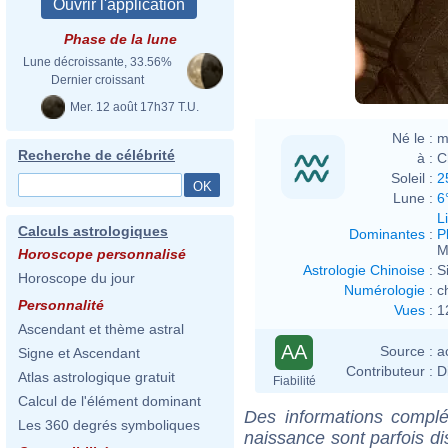
Phase de la lune
Lune décroissante, 33.56%
Dernier croissant
Mer. 12 août 17h37 T.U.
Né le :
m
Recherche de célébrité
à :
C
Soleil :
2
Lune :
6
L
Calculs astrologiques
Dominantes
:
P
M
Horoscope personnalisé
Astrologie Chinoise
:
S
Horoscope du jour
Numérologie
:
c
Personnalité
Vues
:
1
Ascendant et thème astral
AA
Source :
a
Signe et Ascendant
Contributeur :
D
Atlas astrologique gratuit
Fiabilité
Calcul de l'élément dominant
Des informations complé
Les 360 degrés symboliques
naissance sont parfois di