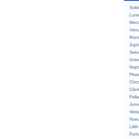
Solei
Lun
Merc
Vén
Mar
Jupit
Satu
Uran
Nept
Plut
Chir
Cérè
Pall
Jun
Vest
Noeu
Lilith
Fort