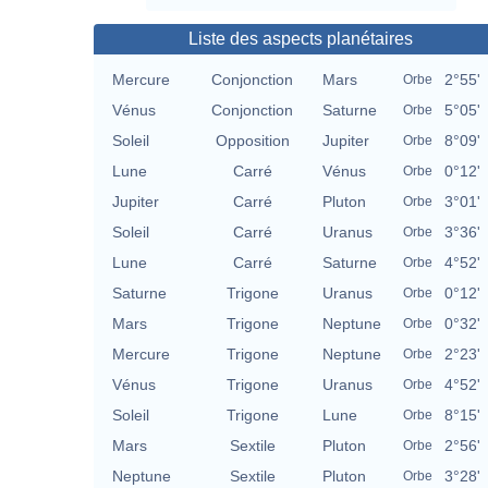
Liste des aspects planétaires
Mercure
Conjonction
Mars
2°55'
Orbe
Vénus
Conjonction
Saturne
5°05'
Orbe
Soleil
Opposition
Jupiter
8°09'
Orbe
Lune
Carré
Vénus
0°12'
Orbe
Jupiter
Carré
Pluton
3°01'
Orbe
Soleil
Carré
Uranus
3°36'
Orbe
Lune
Carré
Saturne
4°52'
Orbe
Saturne
Trigone
Uranus
0°12'
Orbe
Mars
Trigone
Neptune
0°32'
Orbe
Mercure
Trigone
Neptune
2°23'
Orbe
Vénus
Trigone
Uranus
4°52'
Orbe
Soleil
Trigone
Lune
8°15'
Orbe
Mars
Sextile
Pluton
2°56'
Orbe
Neptune
Sextile
Pluton
3°28'
Orbe