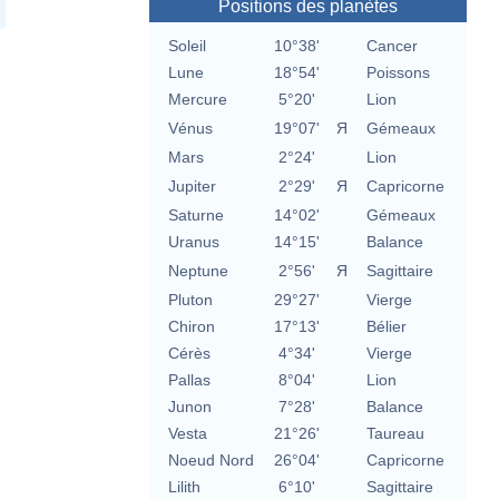
Positions des planètes
Soleil
10°38'
Cancer
Lune
18°54'
Poissons
Mercure
5°20'
Lion
Vénus
19°07'
Я
Gémeaux
Mars
2°24'
Lion
Jupiter
2°29'
Я
Capricorne
Saturne
14°02'
Gémeaux
Uranus
14°15'
Balance
Neptune
2°56'
Я
Sagittaire
Pluton
29°27'
Vierge
Chiron
17°13'
Bélier
Cérès
4°34'
Vierge
Pallas
8°04'
Lion
Junon
7°28'
Balance
Vesta
21°26'
Taureau
Noeud Nord
26°04'
Capricorne
Lilith
6°10'
Sagittaire