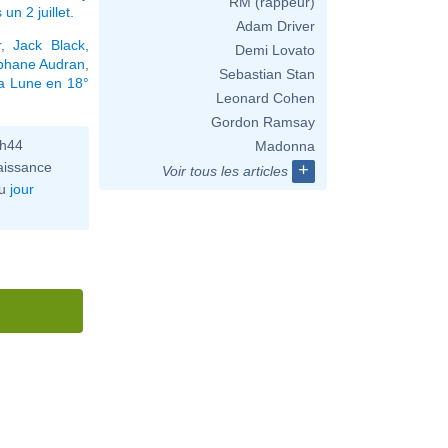
RM (rappeur)
un 2 juillet
.
Adam Driver
r
,
Jack Black
,
Demi Lovato
phane Audran
,
Sebastian Stan
la Lune en 18°
Leonard Cohen
Gordon Ramsay
0h44
Madonna
aissance
+
Voir tous les articles
u
jour