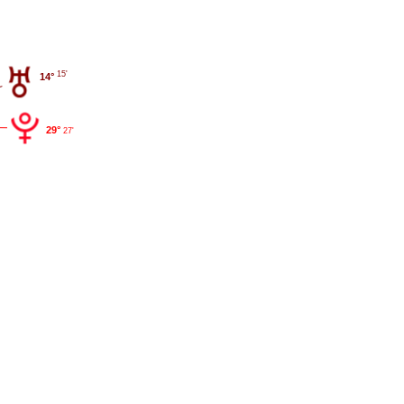
15'
14°
29°
27'