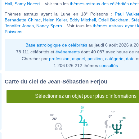
Hall
,
Samy Naceri
... Voir tous les
thèmes astraux des célébrités nées 
Thèmes astraux ayant la Lune en 18° Poissons :
Paul Walke
Bernadette Chirac
,
Helen Keller
,
Eddy Mitchell
,
Odell Beckham
,
Sté
Jennifer Jones
,
Nancy Spero
... Voir tous les
thèmes astraux ayant 
Poissons
.
Base astrologique de célébrités
au jeudi 6 août 2026 à 2
78 111 célébrités et
évènements
dont 40 087 avec heure de n
Chercher par
profession
,
aspect
,
position
,
catégorie
,
date
o
1 206 026 212 thèmes
consultés
Carte du ciel de Jean-Sébastien Ferjou
Sélectionnez un objet pour plus d'informations
29'
2°
10'
04'
6°
56'
26°
2°