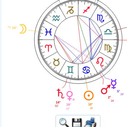
54'
18°
5°
20'
2°
24'
14°
10°
19°
02'
38'
07'