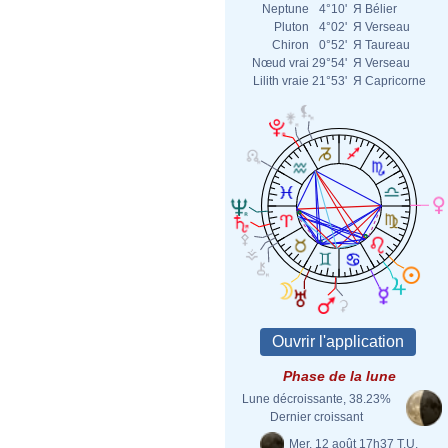
Neptune
4°10'
Я
Bélier
Pluton
4°02'
Я
Verseau
Chiron
0°52'
Я
Taureau
Nœud vrai
29°54'
Я
Verseau
Lilith vraie
21°53'
Я
Capricorne
Phase de la lune
Lune décroissante, 38.23%
Dernier croissant
Mer. 12 août 17h37 T.U.