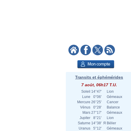
Transits et éphémérides
7 août, 06h17 T.U.
Soleil
14°47'
Lion
Lune
0°06'
Gémeaux
Mercure
26°25'
Cancer
Vénus
0°28'
Balance
Mars
27°17'
Gémeaux
Jupiter
8°21'
Lion
Saturne
14°38'
Я
Bélier
Uranus
5°12'
Gémeaux