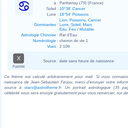
à :
Parthenay (79) (France)
Soleil :
10°38' Cancer
Lune :
18°54' Poissons
Lion
,
Poissons
,
Cancer
Dominantes
:
Lune
,
Soleil
,
Mars
Eau
,
Feu
/
Mutable
Astrologie Chinoise
:
Rat d'Eau
Numérologie
:
chemin de vie 1
Vues
:
2 108
X
Source :
date sans heure de naissance
Fiabilité
Ce thème est calculé arbitrairement pour midi. Si vous connaiss
naissance de Jean-Sébastien Ferjou, merci d'envoyer votre infor
source à
stars@astrotheme.fr
. Un portrait astrologique (35 pa
célébrité vous sera envoyé gratuitement pour vous remercier, sur 