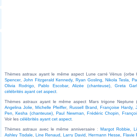
Thèmes astraux ayant le même aspect Lune carré Vénus (orbe 
Spencer
,
John Fitzgerald Kennedy
,
Ryan Gosling
,
Nikola Tesla
,
Pa
Olivia Rodrigo
,
Pablo Escobar
,
Alizée (chanteuse)
,
Greta Gar
célébrités ayant cet aspect
.
Thèmes astraux ayant le même aspect Mars trigone Neptune (
Angelina Jolie
,
Michelle Pfeiffer
,
Russell Brand
,
Françoise Hardy
,
Pen
,
Kesha (chanteuse)
,
Paul Newman
,
Frédéric Chopin
,
Françoi
Voir les
célébrités ayant cet aspect
.
Thèmes astraux avec le même anniversaire :
Margot Robbie
,
L
Ashley Tisdale
,
Line Renaud
,
Larry David
,
Hermann Hesse
,
Flavie