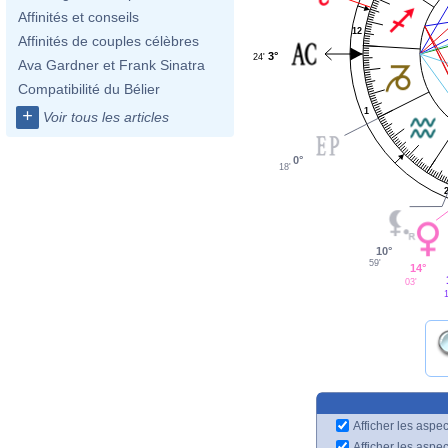
Affinités et conseils
12
Affinités de couples célèbres
3°
24'
Ava Gardner et Frank Sinatra
Compatibilité du Bélier
1
+
Voir tous les articles
0°
18'
10°
59'
14°
03'
Afficher les aspec
Afficher les aspe