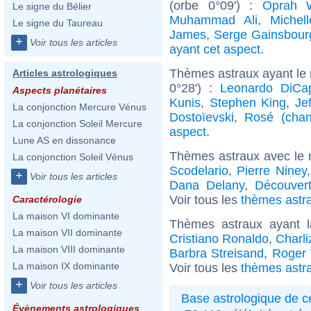
(orbe 0°09') :
Oprah W
Le signe du Bélier
Muhammad Ali
,
Michell
Le signe du Taureau
James
,
Serge Gainsbour
+
Voir tous les articles
ayant cet aspect
.
Thèmes astraux ayant le 
Articles astrologiques
0°28') :
Leonardo DiCap
Aspects planétaires
Kunis
,
Stephen King
,
Je
La conjonction Mercure Vénus
Dostoïevski
,
Rosé (chan
La conjonction Soleil Mercure
aspect
.
Lune AS en dissonance
Thèmes astraux avec le 
La conjonction Soleil Vénus
Scodelario
,
Pierre Niney
+
Voir tous les articles
Dana Delany
,
Découver
Voir tous les
thèmes astra
Caractérologie
La maison VI dominante
Thèmes astraux ayant 
La maison VII dominante
Cristiano Ronaldo
,
Charl
La maison VIII dominante
Barbra Streisand
,
Roger 
La maison IX dominante
Voir tous les
thèmes astra
+
Voir tous les articles
Base astrologique de cé
Évènements astrologiques