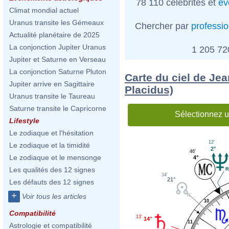
78 110 célébrités et
év
Climat mondial actuel
Uranus transite les Gémeaux
Chercher par
professi
Actualité planétaire de 2025
La conjonction Jupiter Uranus
1 205 7
Jupiter et Saturne en Verseau
La conjonction Saturne Pluton
Carte du ciel de Je
Jupiter arrive en Sagittaire
Placidus)
Uranus transite le Taureau
Saturne transite le Capricorne
Sélectionnez u
Lifestyle
Le zodiaque et l'hésitation
12'
Le zodiaque et la timidité
2°
46'
Le zodiaque et le mensonge
4°
Les qualités des 12 signes
34'
21°
Les défauts des 12 signes
+
Voir tous les articles
10
Compatibilité
13'
14°
11
Astrologie et compatibilité