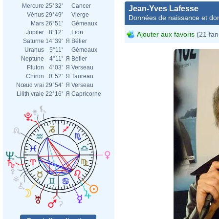
Mercure
25°32'
Cancer
Jean-Yves Lafesse
Vénus
29°49'
Vierge
Données de naissance et dom
Mars
26°51'
Gémeaux
Jupiter
8°12'
Lion
Ajouter aux favoris
(21 fan
Saturne
14°39'
Я
Bélier
Uranus
5°11'
Gémeaux
Neptune
4°11'
Я
Bélier
Pluton
4°03'
Я
Verseau
Chiron
0°52'
Я
Taureau
Nœud vrai
29°54'
Я
Verseau
Lilith vraie
22°16'
Я
Capricorne