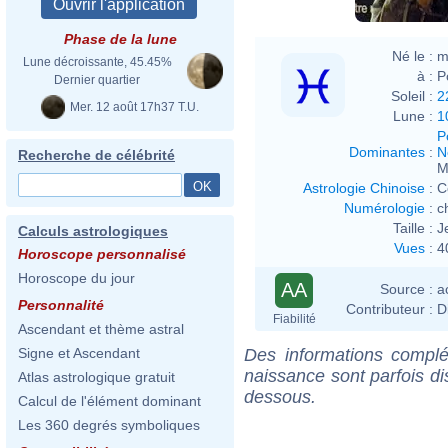
Phase de la lune
Né le :
m
Lune décroissante, 45.45%
à :
P
Dernier quartier
Soleil :
2
Mer. 12 août 17h37 T.U.
Lune :
1
P
Dominantes
:
N
Recherche de célébrité
M
Astrologie Chinoise
:
C
Numérologie
:
c
Taille :
J
Calculs astrologiques
Vues
:
4
Horoscope personnalisé
Horoscope du jour
AA
Source :
a
Personnalité
Contributeur :
D
Fiabilité
Ascendant et thème astral
Des informations complé
Signe et Ascendant
naissance sont parfois di
Atlas astrologique gratuit
dessous.
Calcul de l'élément dominant
Les 360 degrés symboliques