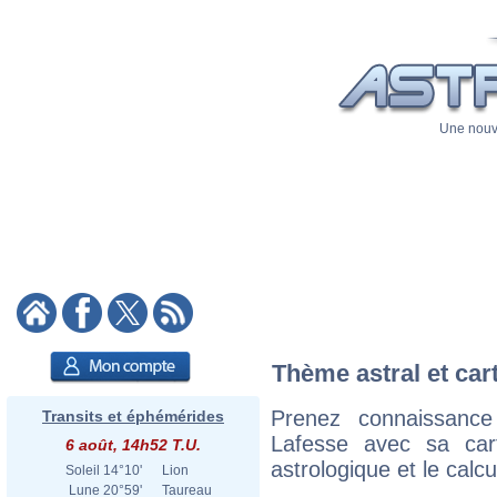
Une nouve
Thème astral et car
Prenez connaissanc
Transits et éphémérides
Lafesse avec sa cart
6 août, 14h52 T.U.
astrologique et le calc
Soleil
14°10'
Lion
Lune
20°59'
Taureau