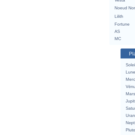
Vesta
Noeud No
Lilith
Fortune
AS
MC
Pl
Solei
Lun
Merc
Vén
Mar
Jupit
Satu
Uran
Nept
Plut