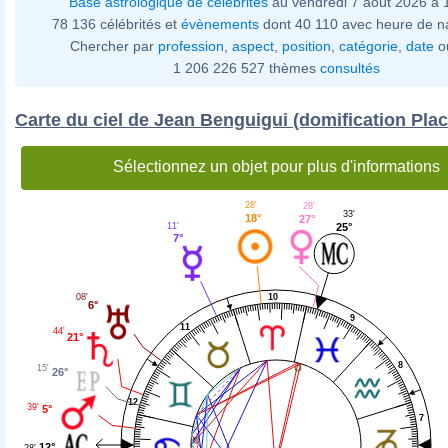
Base astrologique de célébrités
au vendredi 7 août 2026 à
78 136 célébrités et
évènements
dont 40 110 avec heure de n
Chercher par
profession
,
aspect
,
position
,
catégorie
,
date
o
1 206 226 527 thèmes
consultés
Carte du ciel de Jean Benguigui (domification Plac
Sélectionnez un objet pour plus d'informations
28'
28'
33'
18°
27°
11'
25°
7°
10
08'
6°
9
11
44'
21°
8
15'
26°
12
39'
5°
7
12°
28'