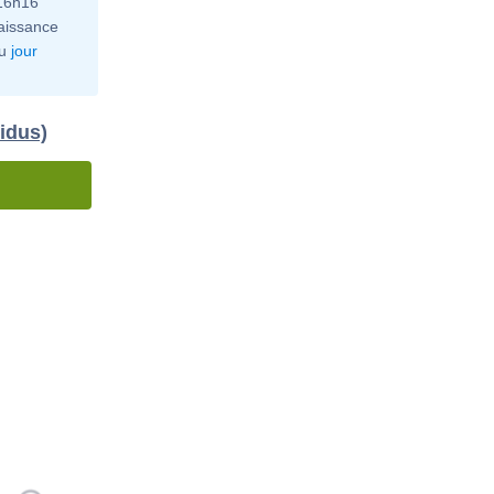
 16h16
aissance
u
jour
idus)