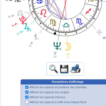
1
6
3°
45'
2
6°
26'
5
3
17°
04'
4
28
5°
13'
2°
15°
27'
19'
Paramètres d'affichage
Afficher les aspects et positions des planètes
Afficher les aspects aux angles
Afficher les aspects mineurs
Afficher les aspects à Lilith et au Nœud Nord