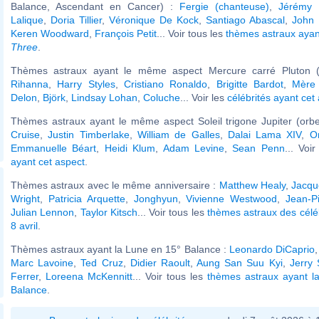
Balance, Ascendant en Cancer) :
Fergie (chanteuse)
,
Jérémy F
Lalique
,
Doria Tillier
,
Véronique De Kock
,
Santiago Abascal
,
John 
Keren Woodward
,
François Petit
... Voir tous les
thèmes astraux aya
Three
.
Thèmes astraux ayant le même aspect Mercure carré Pluton (
Rihanna
,
Harry Styles
,
Cristiano Ronaldo
,
Brigitte Bardot
,
Mère
Delon
,
Björk
,
Lindsay Lohan
,
Coluche
... Voir les
célébrités ayant cet
Thèmes astraux ayant le même aspect Soleil trigone Jupiter (orb
Cruise
,
Justin Timberlake
,
William de Galles
,
Dalai Lama XIV
,
O
Emmanuelle Béart
,
Heidi Klum
,
Adam Levine
,
Sean Penn
... Voi
ayant cet aspect
.
Thèmes astraux avec le même anniversaire :
Matthew Healy
,
Jacqu
Wright
,
Patricia Arquette
,
Jonghyun
,
Vivienne Westwood
,
Jean-P
Julian Lennon
,
Taylor Kitsch
... Voir tous les
thèmes astraux des célé
8 avril
.
Thèmes astraux ayant la Lune en 15° Balance :
Leonardo DiCaprio
Marc Lavoine
,
Ted Cruz
,
Didier Raoult
,
Aung San Suu Kyi
,
Jerry 
Ferrer
,
Loreena McKennitt
... Voir tous les
thèmes astraux ayant l
Balance
.