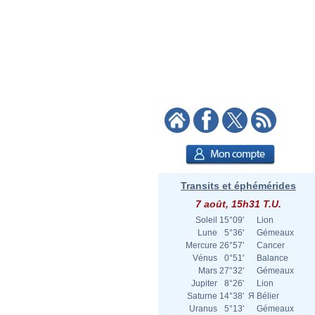
Transits et éphémérides
7 août, 15h31 T.U.
Soleil
15°09'
Lion
Lune
5°36'
Gémeaux
Mercure
26°57'
Cancer
Vénus
0°51'
Balance
Mars
27°32'
Gémeaux
Jupiter
8°26'
Lion
Saturne
14°38'
Я
Bélier
Uranus
5°13'
Gémeaux