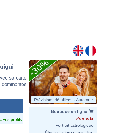
uigui
vec sa carte
es dominantes
Prévisions détaillées - Automne
Boutique en ligne
Portraits
c vos profils
Portrait astrologique
Étude carrière et vocation