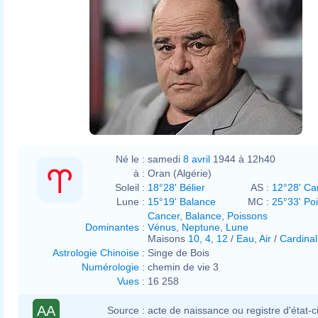
Né le :
samedi
8 avril
1944 à 12h40
à :
Oran (Algérie)
Soleil :
18°28' Bélier
AS :
12°28' Ca
Lune :
15°19' Balance
MC :
25°33' Po
Cancer
,
Balance
,
Poissons
Dominantes
:
Vénus
,
Neptune
,
Lune
Maisons
10
,
4
,
12
/
Eau
,
Air
/
Cardinal
Astrologie Chinoise
:
Singe de Bois
Numérologie
:
chemin de vie 3
Vues
:
16 258
AA
Source :
acte de naissance ou registre d'état-ci