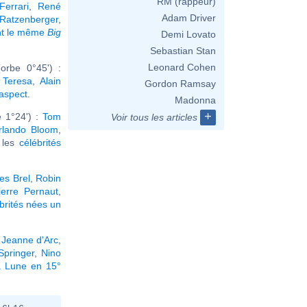
RM (rappeur)
errari
,
René
Adam Driver
Ratzenberger
,
nt le même
Big
Demi Lovato
Sebastian Stan
Leonard Cohen
orbe 0°45') :
 Teresa
,
Alain
Gordon Ramsay
 aspect
.
Madonna
+
e 1°24') :
Tom
Voir tous les articles
rlando Bloom
,
r les
célébrités
es Brel
,
Robin
ierre Pernaut
,
brités nées un
,
Jeanne d'Arc
,
Springer
,
Nino
a Lune en 15°