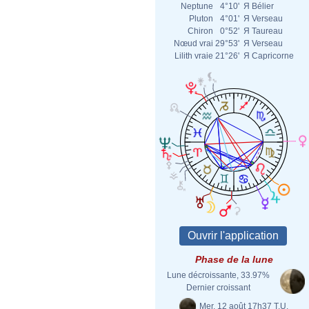
Neptune
4°10'
Я
Bélier
Pluton
4°01'
Я
Verseau
Chiron
0°52'
Я
Taureau
Nœud vrai
29°53'
Я
Verseau
Lilith vraie
21°26'
Я
Capricorne
Phase de la lune
Lune décroissante, 33.97%
Dernier croissant
Mer. 12 août 17h37 T.U.