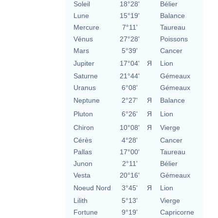
Soleil
18°28'
Bélier
Lune
15°19'
Balance
Mercure
7°11'
Taureau
Vénus
27°28'
Poissons
Mars
5°39'
Cancer
Jupiter
17°04'
Я
Lion
Saturne
21°44'
Gémeaux
Uranus
6°08'
Gémeaux
Neptune
2°27'
Я
Balance
Pluton
6°26'
Я
Lion
Chiron
10°08'
Я
Vierge
Cérès
4°28'
Cancer
Pallas
17°00'
Taureau
Junon
2°11'
Bélier
Vesta
20°16'
Gémeaux
Noeud Nord
3°45'
Я
Lion
Lilith
5°13'
Vierge
Fortune
9°19'
Capricorne