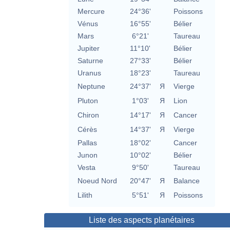
Mercure
24°36'
Poissons
Vénus
16°55'
Bélier
Mars
6°21'
Taureau
Jupiter
11°10'
Bélier
Saturne
27°33'
Bélier
Uranus
18°23'
Taureau
Neptune
24°37'
Я
Vierge
Pluton
1°03'
Я
Lion
Chiron
14°17'
Я
Cancer
Cérès
14°37'
Я
Vierge
Pallas
18°02'
Cancer
Junon
10°02'
Bélier
Vesta
9°50'
Taureau
Noeud Nord
20°47'
Я
Balance
Lilith
5°51'
Я
Poissons
Liste des aspects planétaires