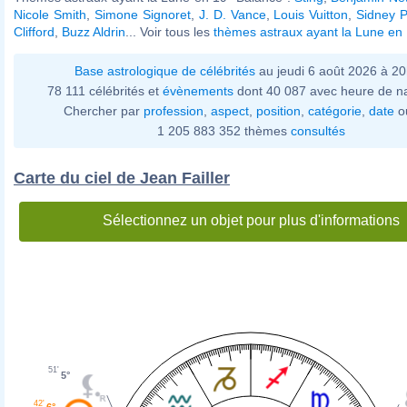
Nicole Smith
,
Simone Signoret
,
J. D. Vance
,
Louis Vuitton
,
Sidney P
Clifford
,
Buzz Aldrin
... Voir tous les
thèmes astraux ayant la Lune en
Base astrologique de célébrités
au jeudi 6 août 2026 à 2
78 111 célébrités et
évènements
dont 40 087 avec heure de n
Chercher par
profession
,
aspect
,
position
,
catégorie
,
date
o
1 205 883 352 thèmes
consultés
Carte du ciel de Jean Failler
Sélectionnez un objet pour plus d'informations
51'
5°
42'
6°