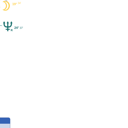
34'
19°
24°
37'