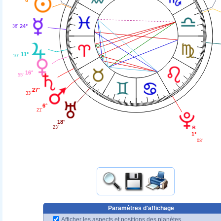
24°
36'
11°
10'
16°
55'
27°
33'
6°
21'
18°
23'
1°
03'
Paramètres d'affichage
Afficher les aspects et positions des planètes