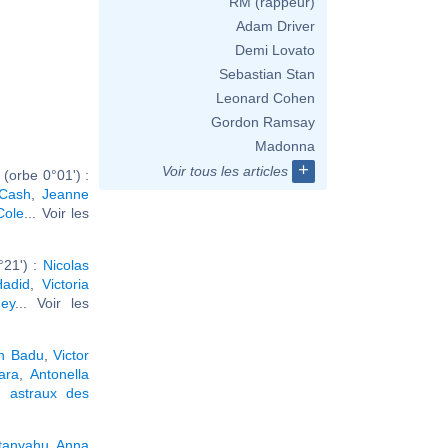
RM (rappeur)
Adam Driver
Demi Lovato
Sebastian Stan
Leonard Cohen
Gordon Ramsay
Madonna
+
Voir tous les articles
(orbe 0°01') :
Cash
,
Jeanne
Cole
... Voir les
°21') :
Nicolas
Hadid
,
Victoria
ey
... Voir les
h Badu
,
Victor
ara
,
Antonella
 astraux des
tanyahu
,
Anna