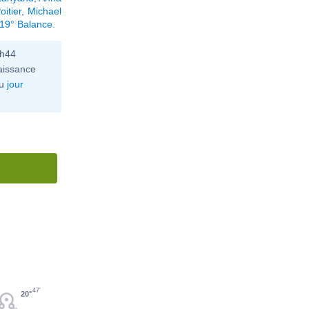
oitier
,
Michael
 19° Balance
.
0h44
aissance
u
jour
47'
20°