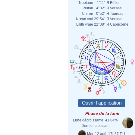
Neptune
4°11'
Я
Bélier
Pluton
4°02'
Я
Verseau
Chiron
0°52'
Я
Taureau
Nœud vrai
29°54'
Я
Verseau
Lilith vraie
22°08'
Я
Capricorne
Phase de la lune
Lune décroissante, 41.84%
Dernier croissant
Mer. 12 août 17h37 T.U.