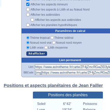
Afficher les aspects mineurs
Afficher les aspects à Lilith et au Nœud Nord
Afficher les astéroïdes
Afficher les aspects aux astéroïdes
Afficher les planètes hypothétiques
Paramètres de calcul
Thème tropical
Thème sidéral
Noeud nord vrai
Noeud nord moyen
Lilith vraie
Lilith moyenne
Lien permanent
Lien
BBCode
Positions et aspects planétaires de Jean Failler
Positions des planètes
Soleil
6°42'
Poissons
Lune
19°34'
Balance