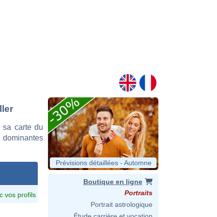
ller
 sa carte du
es dominantes
Prévisions détaillées - Automne
Boutique en ligne
Portraits
c vos profils
Portrait astrologique
Étude carrière et vocation