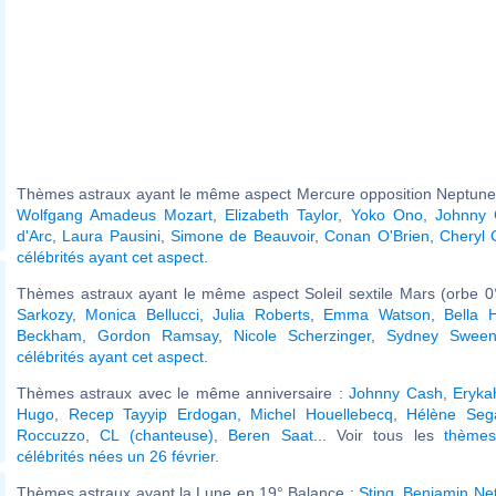
Thèmes astraux ayant le même aspect Mercure opposition Neptune 
Wolfgang Amadeus Mozart
,
Elizabeth Taylor
,
Yoko Ono
,
Johnny 
d'Arc
,
Laura Pausini
,
Simone de Beauvoir
,
Conan O'Brien
,
Cheryl 
célébrités ayant cet aspect
.
Thèmes astraux ayant le même aspect Soleil sextile Mars (orbe 0
Sarkozy
,
Monica Bellucci
,
Julia Roberts
,
Emma Watson
,
Bella 
Beckham
,
Gordon Ramsay
,
Nicole Scherzinger
,
Sydney Sween
célébrités ayant cet aspect
.
Thèmes astraux avec le même anniversaire :
Johnny Cash
,
Eryka
Hugo
,
Recep Tayyip Erdogan
,
Michel Houellebecq
,
Hélène Seg
Roccuzzo
,
CL (chanteuse)
,
Beren Saat
... Voir tous les
thèmes
célébrités nées un 26 février
.
Thèmes astraux ayant la Lune en 19° Balance :
Sting
,
Benjamin Ne