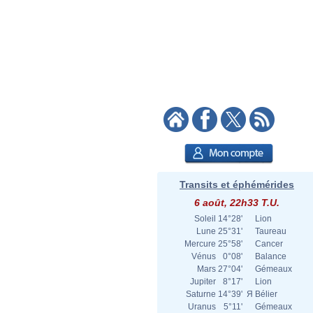
Transits et éphémérides
6 août, 22h33 T.U.
Soleil
14°28'
Lion
Lune
25°31'
Taureau
Mercure
25°58'
Cancer
Vénus
0°08'
Balance
Mars
27°04'
Gémeaux
Jupiter
8°17'
Lion
Saturne
14°39'
Я
Bélier
Uranus
5°11'
Gémeaux