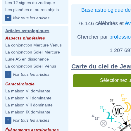
Les 12 signes du zodiaque
Base astrologique de
Les planètes et autres objets
+
Voir tous les articles
78 146 célébrités et
év
Articles astrologiques
Chercher par
professi
Aspects planétaires
La conjonction Mercure Vénus
1 207 6
La conjonction Soleil Mercure
Lune AS en dissonance
Carte du ciel de Je
La conjonction Soleil Vénus
+
Voir tous les articles
Sélectionnez u
Caractérologie
La maison VI dominante
17'
La maison VII dominante
28°
05'
3°
La maison VIII dominante
35'
8°
La maison IX dominante
31'
19°
+
Voir tous les articles
10
Évènements astrologiques