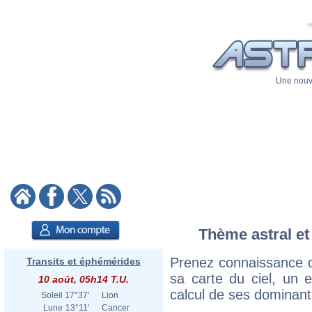
Une nouve
Thème astral et
Prenez connaissance 
Transits et éphémérides
sa carte du ciel, un ex
10 août, 05h14 T.U.
calcul de ses dominant
Soleil
17°37'
Lion
Lune
13°11'
Cancer