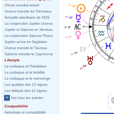
Climat mondial actuel
43'
11°
11
Uranus transite les Gémeaux
Actualité planétaire de 2025
54'
28°
12
La conjonction Jupiter Uranus
2°
57'
Jupiter et Saturne en Verseau
La conjonction Saturne Pluton
9°
59'
Jupiter arrive en Sagittaire
1
Uranus transite le Taureau
28°
Saturne transite le Capricorne
54'
Lifestyle
Le zodiaque et l'hésitation
14°
19'
Le zodiaque et la timidité
Le zodiaque et le mensonge
Les qualités des 12 signes
Les défauts des 12 signes
+
Voir tous les articles
Compatibilité
Astrologie et compatibilité