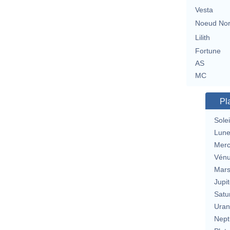
Vesta
Noeud No
Lilith
Fortune
AS
MC
Pl
Solei
Lun
Merc
Vén
Mar
Jupit
Satu
Uran
Nept