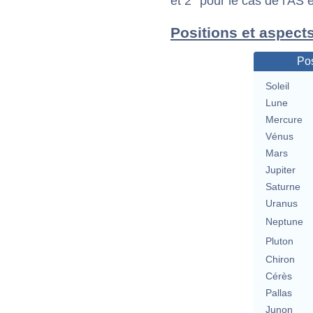
et 2° pour le cas de l'AS
Positions et aspect
Pos
Soleil
Lune
Mercure
Vénus
Mars
Jupiter
Saturne
Uranus
Neptune
Pluton
Chiron
Cérès
Pallas
Junon