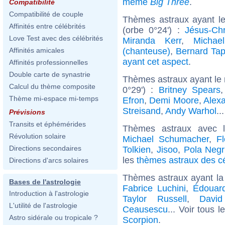
même
Big Three
.
Compatibilité
Compatibilité de couple
Thèmes astraux ayant le
Affinités entre célébrités
(orbe 0°24') :
Jésus-Chr
Love Test avec des célébrités
Miranda Kerr
,
Michae
(chanteuse)
,
Bernard Tap
Affinités amicales
ayant cet aspect
.
Affinités professionnelles
Double carte de synastrie
Thèmes astraux ayant le
Calcul du thème composite
0°29') :
Britney Spears
Thème mi-espace mi-temps
Efron
,
Demi Moore
,
Alex
Streisand
,
Andy Warhol
..
Prévisions
Transits et éphémérides
Thèmes astraux avec 
Révolution solaire
Michael Schumacher
,
F
Directions secondaires
Tolkien
,
Jisoo
,
Pola Negr
les
thèmes astraux des cé
Directions d'arcs solaires
Thèmes astraux ayant la
Bases de l'astrologie
Fabrice Luchini
,
Édouard
Introduction à l'astrologie
Taylor Russell
,
David
L'utilité de l'astrologie
Ceausescu
... Voir tous 
Astro sidérale ou tropicale ?
Scorpion
.