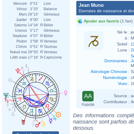
Mercure
0°51'
Lion
Jean Muno
Vénus
3°25'
Balance
Données de naissance et dom
Mars
29°15'
Gémeaux
Jupiter
9°00'
Lion
Ajouter aux favoris
(1 fan)
Saturne
14°34'
Я
Bélier
Uranus
5°17'
Gémeaux
Né le :
j
Neptune
4°07'
Я
Bélier
à :
M
Pluton
3°58'
Я
Verseau
Soleil :
1
Chiron
0°51'
Я
Taureau
Lune :
2
Nœud vrai
29°50'
Я
Verseau
S
Lilith vraie
17°16'
Я
Capricorne
Dominantes
:
J
M
Astrologie Chinoise
:
S
Numérologie
:
c
Vues
:
1
AA
Source :
a
Contributeur :
A
Fiabilité
Des informations complé
naissance sont parfois di
dessous.