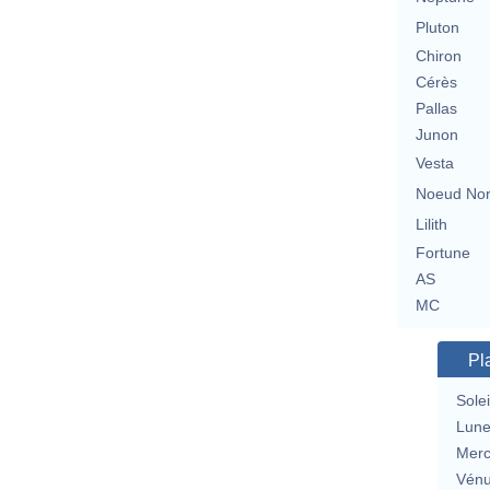
Pluton
Chiron
Cérès
Pallas
Junon
Vesta
Noeud No
Lilith
Fortune
AS
MC
Pl
Solei
Lun
Merc
Vén