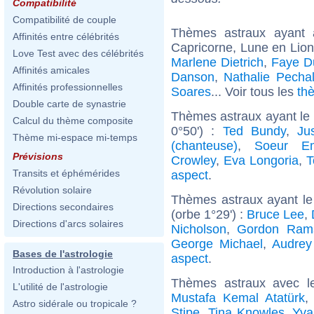
Compatibilité
Compatibilité de couple
Thèmes astraux ayant
Affinités entre célébrités
Capricorne, Lune en Lion
Love Test avec des célébrités
Marlene Dietrich
,
Faye D
Affinités amicales
Danson
,
Nathalie Pechal
Affinités professionnelles
Soares
... Voir tous les
th
Double carte de synastrie
Thèmes astraux ayant le
Calcul du thème composite
0°50') :
Ted Bundy
,
Ju
Thème mi-espace mi-temps
(chanteuse)
,
Soeur Em
Prévisions
Crowley
,
Eva Longoria
,
T
Transits et éphémérides
aspect
.
Révolution solaire
Thèmes astraux ayant le
Directions secondaires
(orbe 1°29') :
Bruce Lee
,
Directions d'arcs solaires
Nicholson
,
Gordon Ram
George Michael
,
Audrey
Bases de l'astrologie
aspect
.
Introduction à l'astrologie
Thèmes astraux avec l
L'utilité de l'astrologie
Mustafa Kemal Atatürk
Astro sidérale ou tropicale ?
Stipe
,
Tina Knowles
,
Yva