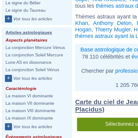
Le signe du Bélier
tous les
thèmes astraux d
Le signe du Taureau
Thèmes astraux ayant la
+
Voir tous les articles
Khan
,
Anthony Delon
,
Hogan
,
Thierry Mugler
,
H
Articles astrologiques
thèmes astraux ayant la 
Aspects planétaires
La conjonction Mercure Vénus
Base astrologique de cé
La conjonction Soleil Mercure
78 110 célébrités et
év
Lune AS en dissonance
La conjonction Soleil Vénus
Chercher par
professi
+
Voir tous les articles
1 205 7
Caractérologie
La maison VI dominante
Carte du ciel de Jea
La maison VII dominante
Placidus)
La maison VIII dominante
La maison IX dominante
Sélectionnez u
+
Voir tous les articles
Évènements astrologiques