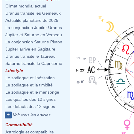
Climat mondial actuel
Uranus transite les Gémeaux
57'
Actualité planétaire de 2025
6°
La conjonction Jupiter Uranus
Jupiter et Saturne en Verseau
11
La conjonction Saturne Pluton
Jupiter arrive en Sagittaire
Uranus transite le Taureau
53'
19°
12
Saturne transite le Capricorne
Lifestyle
23°
14'
Le zodiaque et l'hésitation
1
0°
49'
Le zodiaque et la timidité
Le zodiaque et le mensonge
2
Les qualités des 12 signes
Les défauts des 12 signes
+
Voir tous les articles
Compatibilité
Astrologie et compatibilité
29°