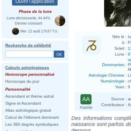
Phase de la lune
Lune décroissante, 44.44%
Dernier croissant
Mer. 12 août 17h37 T.U.
Née le :
l
à :
P
Recherche de célébrité
Soleil :
1
Lune :
6
V
Dominantes
:
P
Calculs astrologiques
M
Horoscope personnalisé
Astrologie Chinoise
:
L
Numérologie
:
c
Horoscope du jour
Vues
:
9
Personnalité
Ascendant et thème astral
AA
Source :
a
Signe et Ascendant
Contributeur :
A
Fiabilité
Atlas astrologique gratuit
Calcul de l'élément dominant
Des informations complé
naissance sont parfois di
Les 360 degrés symboliques
dessous.