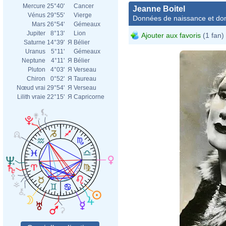
Mercure
25°40'
Cancer
Jeanne Boitel
Vénus
29°55'
Vierge
Données de naissance et dom
Mars
26°54'
Gémeaux
Jupiter
8°13'
Lion
Ajouter aux favoris
(1 fan)
Saturne
14°39'
Я
Bélier
Uranus
5°11'
Gémeaux
Neptune
4°11'
Я
Bélier
Pluton
4°03'
Я
Verseau
Chiron
0°52'
Я
Taureau
Nœud vrai
29°54'
Я
Verseau
Lilith vraie
22°15'
Я
Capricorne