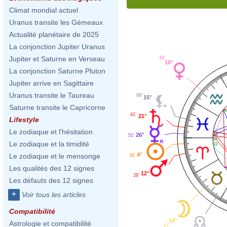
Climat mondial actuel
Uranus transite les Gémeaux
Actualité planétaire de 2025
La conjonction Jupiter Uranus
Jupiter et Saturne en Verseau
48'
18°
La conjonction Saturne Pluton
Jupiter arrive en Sagittaire
Uranus transite le Taureau
00'
15°
Saturne transite le Capricorne
41'
21°
Lifestyle
Le zodiaque et l'hésitation
26°
51'
Le zodiaque et la timidité
4°
Le zodiaque et le mensonge
36'
Les qualités des 12 signes
12°
28'
Les défauts des 12 signes
+
Voir tous les articles
Compatibilité
14°
Astrologie et compatibilité
17'