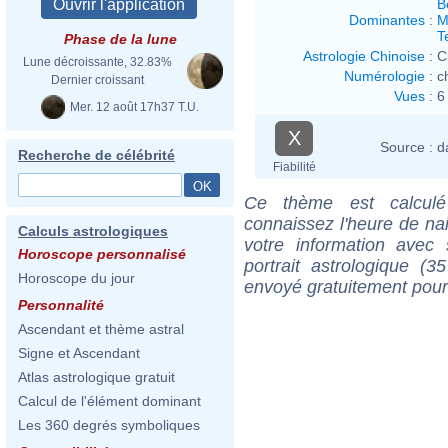
B
Dominantes
:
M
T
Phase de la lune
Astrologie Chinoise
:
C
Lune décroissante, 32.83%
Numérologie
:
c
Dernier croissant
Vues
:
6
Mer. 12 août 17h37 T.U.
X
Source :
d
Recherche de célébrité
Fiabilité
Ce thème est calculé 
connaissez l'heure de na
Calculs astrologiques
votre information ave
Horoscope personnalisé
portrait astrologique (
Horoscope du jour
envoyé gratuitement pour
Personnalité
Ascendant et thème astral
Signe et Ascendant
Atlas astrologique gratuit
Calcul de l'élément dominant
Les 360 degrés symboliques