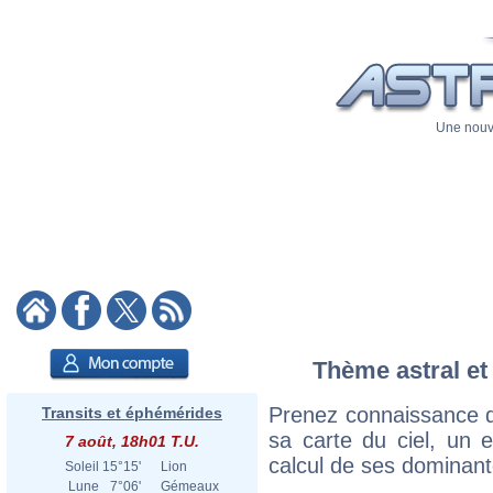
Une nouve
Thème astral et 
Prenez connaissance d
Transits et éphémérides
sa carte du ciel, un ex
7 août, 18h01 T.U.
calcul de ses dominant
Soleil
15°15'
Lion
Lune
7°06'
Gémeaux