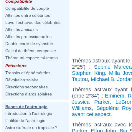
Compatibilité
Compatibilité de couple
Affinités entre célébrités
Love Test avec des célébrités
Affinités amicales
Affinités professionnelles
Double carte de synastrie
Calcul du thème composite
Thème mi-espace mi-temps
Thèmes astraux ayant le
Prévisions
2°25') :
Sophie Marcea
Stephen King
,
Milla Jov
Transits et éphémérides
Tautou
,
Michael B. Jorda
Révolution solaire
Directions secondaires
Thèmes astraux ayant 
Directions d'arcs solaires
(orbe 2°34') :
Eminem
,
R
Jessica Parker
,
LeBro
Bases de l'astrologie
Williams
,
Ségolène Roy
Introduction à l'astrologie
ayant cet aspect
.
L'utilité de l'astrologie
Thèmes astraux avec l
Astro sidérale ou tropicale ?
Parker
,
Elton John
,
Big 