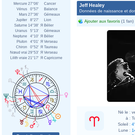
Mercure
27°06'
Cancer
Jeff Healey
Vénus
0°57'
Balance
Données de naissance et dom
Mars
27°36'
Gémeaux
Jupiter
8°27'
Lion
Ajouter aux favoris
(1 fan)
Saturne
14°38'
Я
Bélier
Uranus
5°13'
Gémeaux
Neptune
4°10'
Я
Bélier
Pluton
4°01'
Я
Verseau
Chiron
0°52'
Я
Taureau
Nœud vrai
29°53'
Я
Verseau
Lilith vraie
21°17'
Я
Capricorne
Né le :
v
à :
T
Soleil :
4
Lune :
1