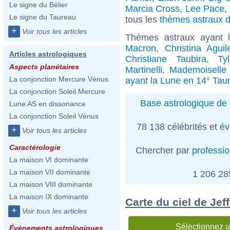
Le signe du Bélier
Marcia Cross
,
Lee Pace
,
Le signe du Taureau
tous les
thèmes astraux d
+
Voir tous les articles
Thèmes astraux ayant 
Macron
,
Christina Aguil
Articles astrologiques
Christiane Taubira
,
Ty
Aspects planétaires
Martinelli
,
Mademoiselle
La conjonction Mercure Vénus
ayant la Lune en 14° Tau
La conjonction Soleil Mercure
Base astrologique de 
Lune AS en dissonance
La conjonction Soleil Vénus
78 138 célébrités et
év
+
Voir tous les articles
Caractérologie
Chercher par
professi
La maison VI dominante
La maison VII dominante
1 206 2
La maison VIII dominante
La maison IX dominante
Carte du ciel de Jef
+
Voir tous les articles
Sélectionnez u
Évènements astrologiques