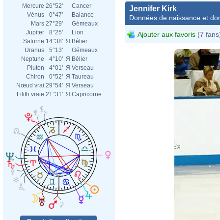
Mercure
26°52'
Cancer
Jennifer Kirk
Vénus
0°47'
Balance
Données de naissance et dom
Mars
27°29'
Gémeaux
Jupiter
8°25'
Lion
Ajouter aux favoris
(7 fans
Saturne
14°38'
Я
Bélier
Uranus
5°13'
Gémeaux
Neptune
4°10'
Я
Bélier
Pluton
4°01'
Я
Verseau
Chiron
0°52'
Я
Taureau
Nœud vrai
29°54'
Я
Verseau
Lilith vraie
21°31'
Я
Capricorne