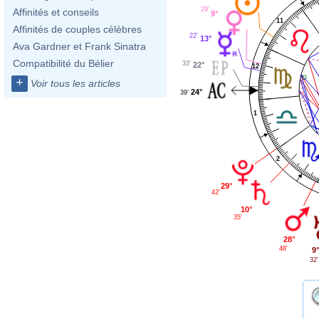
29'
Affinités et conseils
9°
11
Affinités de couples célèbres
22'
13°
Ava Gardner et Frank Sinatra
Compatibilité du Bélier
33'
22°
12
+
Voir tous les articles
24°
39'
1
2
29°
42'
10°
35'
28°
48'
9
32'