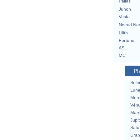
Pallas
Junon
Vesta
Noeud No
Lilith
Fortune
AS
MC
Pl
Solei
Lun
Merc
Vén
Mar
Jupit
Satu
Uran