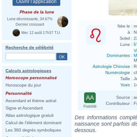
Phase de la lune
Lune décroissante, 34.67%
Dernier croissant
Née le :
m
à :
N
Mer. 12 août 17h37 T.U.
Soleil :
2
Lune :
5
Recherche de célébrité
V
Dominantes
:
M
M
Astrologie Chinoise
:
R
Calculs astrologiques
Numérologie
:
c
Horoscope personnalisé
Taille :
J
Vues
:
1
Horoscope du jour
Personnalité
AA
Source :
a
Ascendant et thème astral
Contributeur :
F
Fiabilité
Signe et Ascendant
Atlas astrologique gratuit
Des informations complé
Calcul de l'élément dominant
naissance sont parfois di
dessous.
Les 360 degrés symboliques