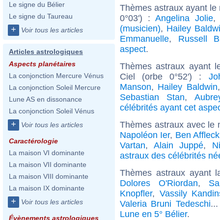
Le signe du Bélier
Thèmes astraux ayant le
Le signe du Taureau
0°03') :
Angelina Jolie
(musicien)
,
Hailey Baldw
+
Voir tous les articles
Emmanuelle
,
Russell B
aspect
.
Articles astrologiques
Aspects planétaires
Thèmes astraux ayant le
Ciel (orbe 0°52') :
Jo
La conjonction Mercure Vénus
Manson
,
Hailey Baldwin
La conjonction Soleil Mercure
Sebastian Stan
,
Aubre
Lune AS en dissonance
célébrités ayant cet aspe
La conjonction Soleil Vénus
+
Thèmes astraux avec le 
Voir tous les articles
Napoléon Ier
,
Ben Affleck
Caractérologie
Vartan
,
Alain Juppé
,
N
La maison VI dominante
astraux des célébrités né
La maison VII dominante
Thèmes astraux ayant l
La maison VIII dominante
Dolores O'Riordan
,
Sa
La maison IX dominante
Knopfler
,
Vassily Kandin
+
Voir tous les articles
Valeria Bruni Tedeschi
..
Lune en 5° Bélier
.
Évènements astrologiques