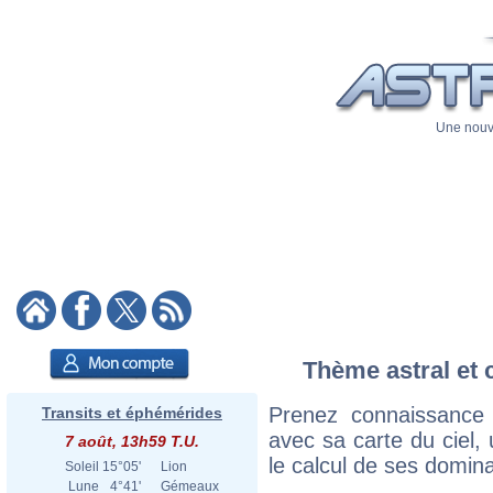
Une nouve
Thème astral et c
Prenez connaissance 
Transits et éphémérides
avec sa carte du ciel, 
7 août, 13h59 T.U.
le calcul de ses domina
Soleil
15°05'
Lion
Lune
4°41'
Gémeaux