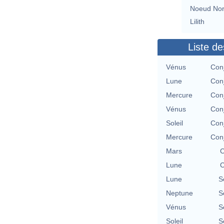
Noeud No
Lilith
Liste de
Vénus
Conj
Lune
Conj
Mercure
Conj
Vénus
Conj
Soleil
Conj
Mercure
Conj
Mars
C
Lune
C
Lune
S
Neptune
S
Vénus
S
Soleil
S