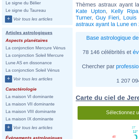
Le signe du Bélier
Thèmes astraux ayant l
Le signe du Taureau
Kate Upton
,
Kelly Ripa
Turner
,
Guy Fieri
,
Louis
+
Voir tous les articles
astraux ayant la Lune en
Articles astrologiques
Base astrologique de
Aspects planétaires
La conjonction Mercure Vénus
78 146 célébrités et
év
La conjonction Soleil Mercure
Lune AS en dissonance
Chercher par
professi
La conjonction Soleil Vénus
+
Voir tous les articles
1 207 0
Caractérologie
Carte du ciel de Je
La maison VI dominante
La maison VII dominante
La maison VIII dominante
Sélectionnez u
La maison IX dominante
+
Voir tous les articles
27'
12°
45'
Évènements astrologiques