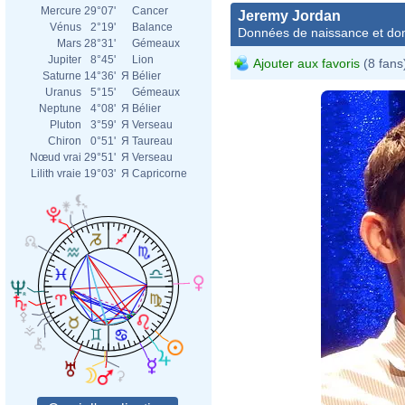
Mercure
29°07'
Cancer
Jeremy Jordan
Vénus
2°19'
Balance
Données de naissance et dom
Mars
28°31'
Gémeaux
Jupiter
8°45'
Lion
Ajouter aux favoris
(8 fans
Saturne
14°36'
Я
Bélier
Uranus
5°15'
Gémeaux
Neptune
4°08'
Я
Bélier
Pluton
3°59'
Я
Verseau
Chiron
0°51'
Я
Taureau
Nœud vrai
29°51'
Я
Verseau
Lilith vraie
19°03'
Я
Capricorne