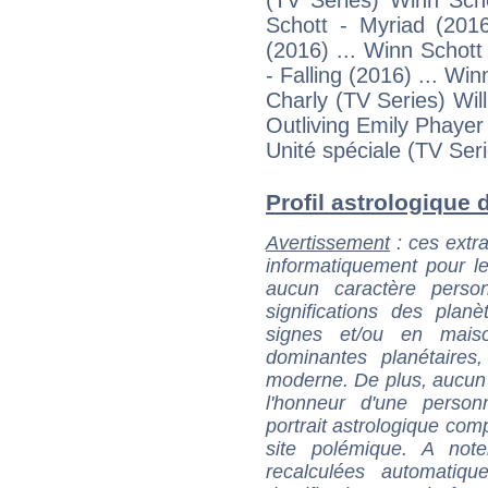
(TV Series) Winn Scho
Schott - Myriad (2016
(2016) ... Winn Schott
- Falling (2016) ... W
Charly (TV Series) Will
Outliving Emily Phaye
Unité spéciale (TV Ser
Profil astrologique d
Avertissement
: ces extra
informatiquement pour le
aucun caractère perso
significations des pla
signes et/ou en maiso
dominantes planétaires,
moderne. De plus, aucun a
l'honneur d'une personn
portrait astrologique com
site polémique. A note
recalculées automatiq