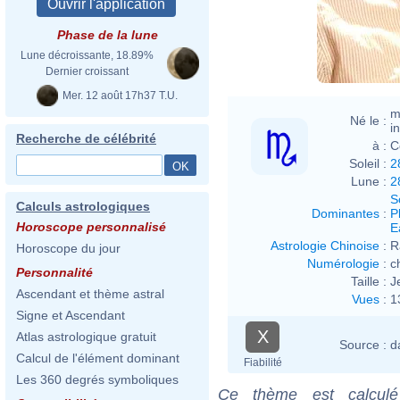
Phase de la lune
Lune décroissante, 18.89%
Dernier croissant
Mer. 12 août 17h37 T.U.
m
Né le :
i
Recherche de célébrité
à :
C
Soleil :
2
Lune :
2
S
Calculs astrologiques
Dominantes
:
P
Horoscope personnalisé
E
Astrologie Chinoise
:
R
Horoscope du jour
Numérologie
:
c
Personnalité
Taille :
J
Ascendant et thème astral
Vues
:
1
Signe et Ascendant
X
Atlas astrologique gratuit
Source :
d
Calcul de l'élément dominant
Fiabilité
Les 360 degrés symboliques
Ce thème est calculé 