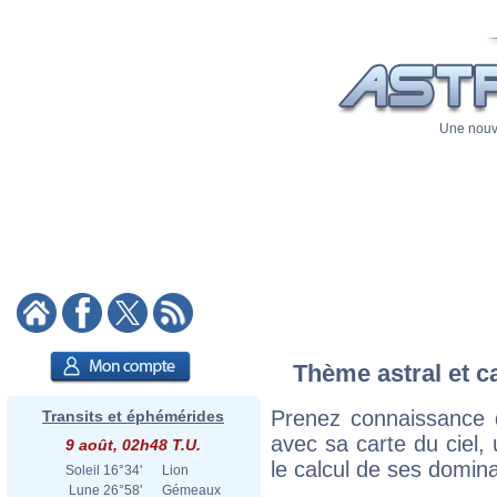
Une nouve
Thème astral et c
Prenez connaissance 
Transits et éphémérides
avec sa carte du ciel, 
9 août, 02h48 T.U.
le calcul de ses domina
Soleil
16°34'
Lion
Lune
26°58'
Gémeaux