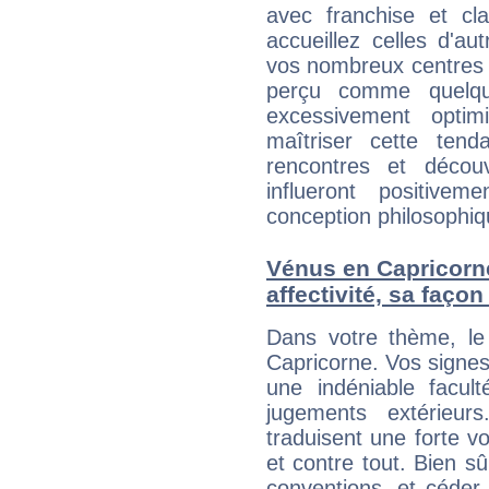
avec franchise et cl
accueillez celles d'a
vos nombreux centres d
perçu comme quelqu'
excessivement opti
maîtriser cette tend
rencontres et décou
influeront positive
conception philosophiqu
Vénus en Capricorne
affectivité, sa faço
Dans votre thème, le
Capricorne. Vos signe
une indéniable facult
jugements extérieu
traduisent une forte 
et contre tout. Bien sû
conventions, et céder