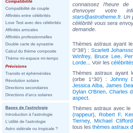
Compatibilité
connaissez l'heure de
Compatibilité de couple
d'envoyer votre i
Affinités entre célébrités
stars@astrotheme.fr
. Un 
célébrité vous sera envoy
Love Test avec des célébrités
demande.
Affinités amicales
Affinités professionnelles
Thèmes astraux ayant le
Double carte de synastrie
0°38') :
Scarlett Johanss
Calcul du thème composite
Winfrey
,
Bruce Lee
,
Pen
Thème mi-espace mi-temps
Lorde
... Voir les
célébrité
Prévisions
Thèmes astraux ayant 
Transits et éphémérides
(orbe 1°30') :
Johnny 
Révolution solaire
Jessica Alba
,
James De
Directions secondaires
Dylan O'Brien
,
Charles d
Directions d'arcs solaires
aspect
.
Bases de l'astrologie
Thèmes astraux avec le
(rappeur)
,
Robert F. Ke
Introduction à l'astrologie
Tierney
,
Michael Clifford
L'utilité de l'astrologie
tous les
thèmes astraux d
Astro sidérale ou tropicale ?