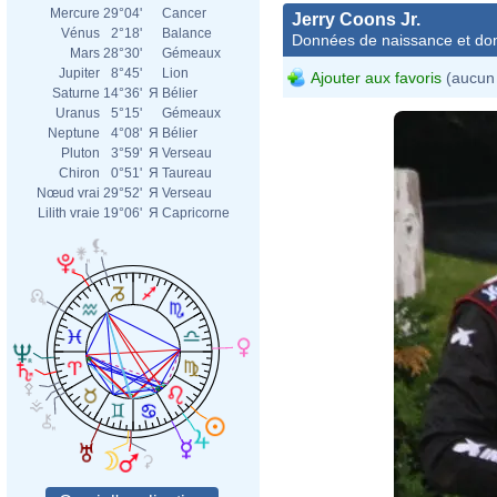
Mercure
29°04'
Cancer
Jerry Coons Jr.
Vénus
2°18'
Balance
Données de naissance et dom
Mars
28°30'
Gémeaux
Jupiter
8°45'
Lion
Ajouter aux favoris
(aucun 
Saturne
14°36'
Я
Bélier
Uranus
5°15'
Gémeaux
Neptune
4°08'
Я
Bélier
Pluton
3°59'
Я
Verseau
Chiron
0°51'
Я
Taureau
Nœud vrai
29°52'
Я
Verseau
Lilith vraie
19°06'
Я
Capricorne