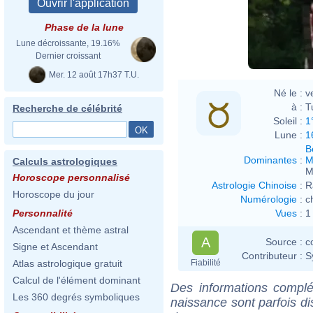
Phase de la lune
Lune décroissante, 19.16%
Dernier croissant
Mer. 12 août 17h37 T.U.
Né le :
v
à :
T
Recherche de célébrité
Soleil :
1
Lune :
1
B
Dominantes
:
M
Calculs astrologiques
M
Horoscope personnalisé
Astrologie Chinoise
:
R
Horoscope du jour
Numérologie
:
c
Vues
:
1
Personnalité
Ascendant et thème astral
A
Source :
c
Signe et Ascendant
Contributeur :
S
Fiabilité
Atlas astrologique gratuit
Calcul de l'élément dominant
Des informations complé
Les 360 degrés symboliques
naissance sont parfois di