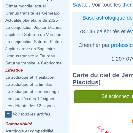
Saval
... Voir tous les
thèm
Climat mondial actuel
Uranus transite les Gémeaux
Base astrologique de
Actualité planétaire de 2025
La conjonction Jupiter Uranus
78 146 célébrités et
év
Jupiter et Saturne en Verseau
La conjonction Saturne Pluton
Chercher par
professi
Jupiter arrive en Sagittaire
Uranus transite le Taureau
1 207 0
Saturne transite le Capricorne
Lifestyle
Carte du ciel de Jer
Le zodiaque et l'hésitation
Placidus)
Le zodiaque et la timidité
Le zodiaque et le mensonge
Sélectionnez u
Les qualités des 12 signes
Les défauts des 12 signes
+
Voir tous les articles
Compatibilité
00'
5°
Astrologie et compatibilité