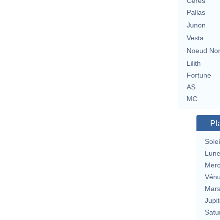
Cérès
Pallas
Junon
Vesta
Noeud No
Lilith
Fortune
AS
MC
Pl
Solei
Lun
Merc
Vén
Mar
Jupit
Satu