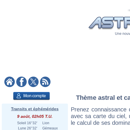
Une nouve
Thème astral et ca
Prenez connaissance d
Transits et éphémérides
avec sa carte du ciel, 
9 août, 02h05 T.U.
le calcul de ses domina
Soleil
16°32'
Lion
Lune
26°32'
Gémeaux