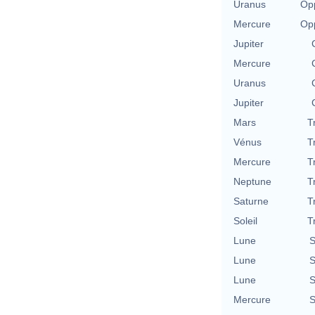
Uranus
Opp
Mercure
Opp
Jupiter
Mercure
Uranus
Jupiter
Mars
T
Vénus
T
Mercure
T
Neptune
T
Saturne
T
Soleil
T
Lune
S
Lune
S
Lune
S
Mercure
S