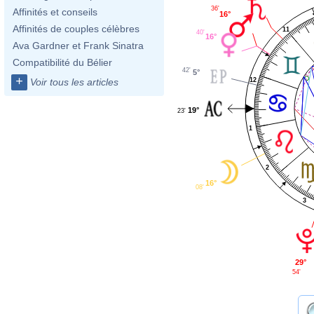
36'
Affinités et conseils
16°
Affinités de couples célèbres
11
40'
16°
Ava Gardner et Frank Sinatra
Compatibilité du Bélier
42'
5°
+
12
Voir tous les articles
19°
23'
1
2
16°
08'
3
29°
54'