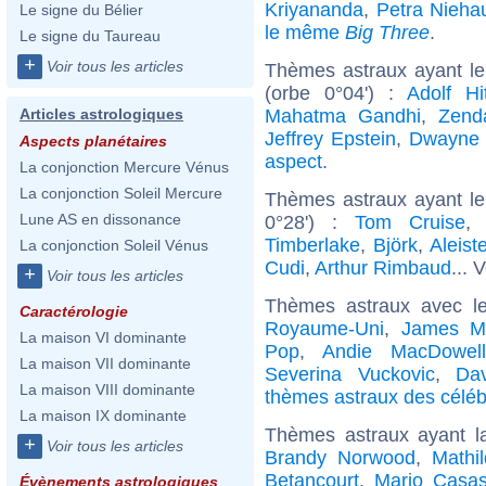
Kriyananda
,
Petra Nieha
Le signe du Bélier
le même
Big Three
.
Le signe du Taureau
+
Voir tous les articles
Thèmes astraux ayant l
(orbe 0°04') :
Adolf Hit
Mahatma Gandhi
,
Zend
Articles astrologiques
Jeffrey Epstein
,
Dwayne 
Aspects planétaires
aspect
.
La conjonction Mercure Vénus
La conjonction Soleil Mercure
Thèmes astraux ayant le
Lune AS en dissonance
0°28') :
Tom Cruise
Timberlake
,
Björk
,
Aleist
La conjonction Soleil Vénus
Cudi
,
Arthur Rimbaud
... 
+
Voir tous les articles
Thèmes astraux avec l
Caractérologie
Royaume-Uni
,
James M
La maison VI dominante
Pop
,
Andie MacDowell
La maison VII dominante
Severina Vuckovic
,
Dav
La maison VIII dominante
thèmes astraux des célébr
La maison IX dominante
Thèmes astraux ayant l
+
Voir tous les articles
Brandy Norwood
,
Mathi
Betancourt
,
Mario Casa
Évènements astrologiques