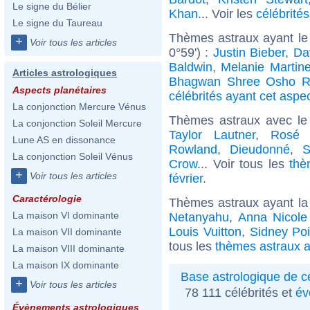
Le signe du Bélier
Khan
... Voir les
célébrité
Le signe du Taureau
Thèmes astraux ayant le
+
Voir tous les articles
0°59') :
Justin Bieber
,
Da
Baldwin
,
Melanie Martin
Articles astrologiques
Bhagwan Shree Osho R
Aspects planétaires
célébrités ayant cet aspe
La conjonction Mercure Vénus
Thèmes astraux avec le
La conjonction Soleil Mercure
Taylor Lautner
,
Rosé 
Lune AS en dissonance
Rowland
,
Dieudonné
,
S
La conjonction Soleil Vénus
Crow
... Voir tous les
thè
+
Voir tous les articles
février
.
Caractérologie
Thèmes astraux ayant la
La maison VI dominante
Netanyahu
,
Anna Nicole
Louis Vuitton
,
Sidney Poi
La maison VII dominante
tous les
thèmes astraux a
La maison VIII dominante
La maison IX dominante
Base astrologique de cé
+
Voir tous les articles
78 111 célébrités et
év
Évènements astrologiques