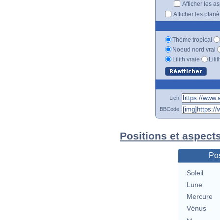
Afficher les a
Afficher les plan
Thème tropical
Noeud nord vrai
Lilith vraie
Lili
Lien
BBCode
Positions et aspect
Pos
Soleil
Lune
Mercure
Vénus