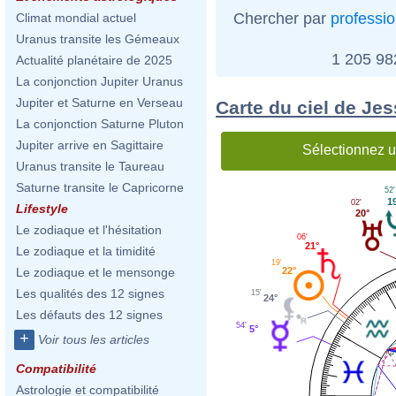
Chercher par
professi
Climat mondial actuel
Uranus transite les Gémeaux
1 205 9
Actualité planétaire de 2025
La conjonction Jupiter Uranus
Jupiter et Saturne en Verseau
Carte du ciel de Je
La conjonction Saturne Pluton
Jupiter arrive en Sagittaire
Sélectionnez u
Uranus transite le Taureau
Saturne transite le Capricorne
52'
1
02'
Lifestyle
20°
Le zodiaque et l'hésitation
06'
21°
Le zodiaque et la timidité
19'
22°
Le zodiaque et le mensonge
Les qualités des 12 signes
15'
24°
Les défauts des 12 signes
54'
5°
+
Voir tous les articles
Compatibilité
Astrologie et compatibilité