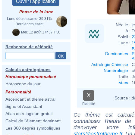
Phase de la lune
Lune décroissante, 39.31%
Dernier croissant
Née le :
j
à :
T
Mer. 12 août 17h37 T.U.
Soleil :
2
Lune :
1
Recherche de célébrité
B
Dominantes
:
P
Ai
Astrologie Chinoise
:
C
Calculs astrologiques
Numérologie
:
c
Taille :
J
Horoscope personnalisé
Vues
:
1
Horoscope du jour
Personnalité
X
Source :
d
Ascendant et thème astral
Fiabilité
Signe et Ascendant
Atlas astrologique gratuit
Ce thème est calculé 
connaissez l'heure de
Calcul de l'élément dominant
d'envoyer votre i
Les 360 degrés symboliques
stars@astrotheme.fr
. Un 