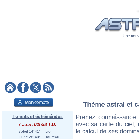
Une nouve
Thème astral et c
Prenez connaissance 
Transits et éphémérides
avec sa carte du ciel, 
7 août, 03h58 T.U.
le calcul de ses domina
Soleil
14°41'
Lion
Lune
28°43'
Taureau