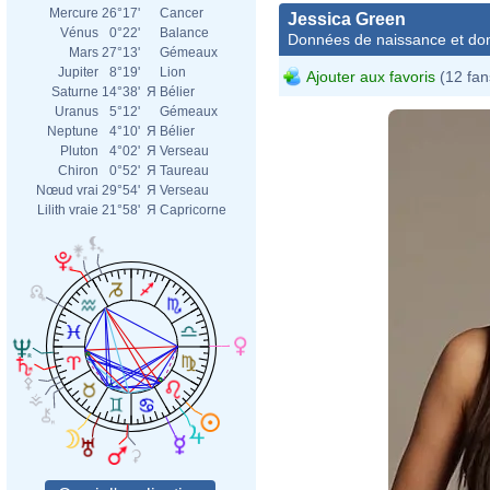
Mercure
26°17'
Cancer
Jessica Green
Vénus
0°22'
Balance
Données de naissance et dom
Mars
27°13'
Gémeaux
Jupiter
8°19'
Lion
Ajouter aux favoris
(12 fan
Saturne
14°38'
Я
Bélier
Uranus
5°12'
Gémeaux
Neptune
4°10'
Я
Bélier
Pluton
4°02'
Я
Verseau
Chiron
0°52'
Я
Taureau
Nœud vrai
29°54'
Я
Verseau
Lilith vraie
21°58'
Я
Capricorne