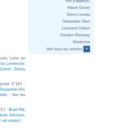
RM (rappeur)
Adam Driver
Demi Lovato
Sebastian Stan
Leonard Cohen
Gordon Ramsay
Madonna
+
Voir tous les articles
sons, Lune en
rie Lemercier
,
 Grimm
,
Jimmy
orbe 0°18') :
 Royaume-Uni
,
elds
... Voir les
2') :
Brad Pitt
,
kota Johnson
,
t cet aspect
.