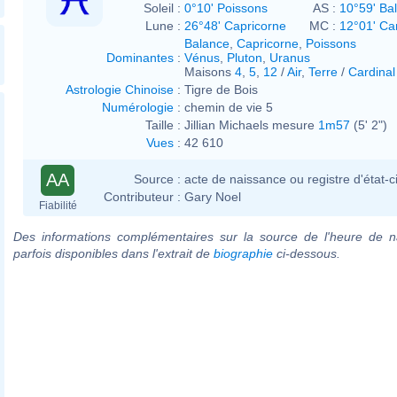
Soleil :
0°10' Poissons
AS :
10°59' Ba
Lune :
26°48' Capricorne
MC :
12°01' Ca
Balance
,
Capricorne
,
Poissons
Dominantes
:
Vénus
,
Pluton
,
Uranus
Maisons
4
,
5
,
12
/
Air
,
Terre
/
Cardinal
Astrologie Chinoise
:
Tigre de Bois
Numérologie
:
chemin de vie 5
Taille :
Jillian Michaels mesure
1m57
(5' 2")
Vues
:
42 610
AA
Source :
acte de naissance ou registre d'état-ci
Contributeur :
Gary Noel
Fiabilité
Des informations complémentaires sur la source de l'heure de n
parfois disponibles dans l'extrait de
biographie
ci-dessous.