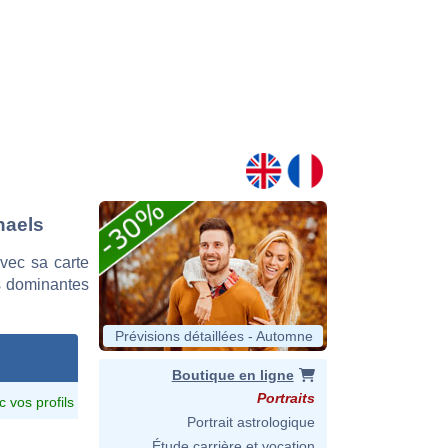
haels
vec sa carte
es dominantes
Prévisions détaillées - Automne
Boutique en ligne
Portraits
c vos profils
Portrait astrologique
Étude carrière et vocation