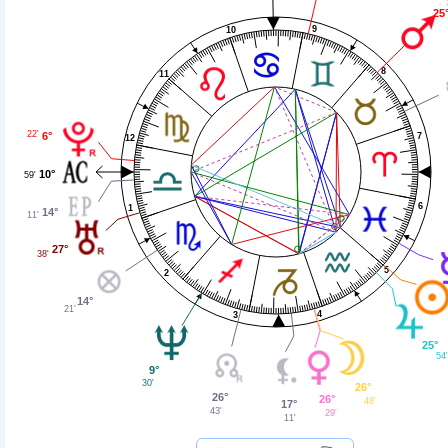
25
9
10
8
11
22'
6°
7
12
10°
59'
6
1
14°
11'
27°
38'
5
2
14°
21'
4
3
25°
54
9°
30'
26°
26°
26°
48'
17°
43'
29'
11'