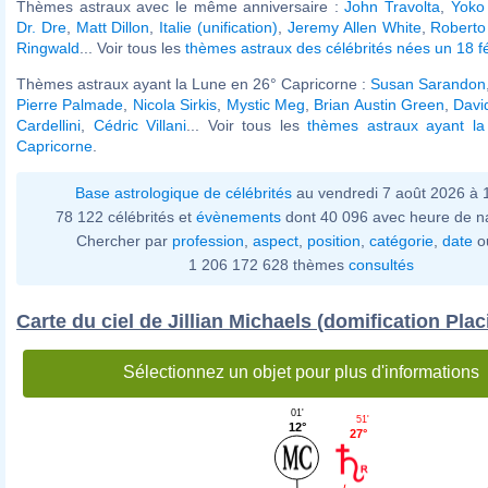
Thèmes astraux avec le même anniversaire :
John Travolta
,
Yoko
Dr. Dre
,
Matt Dillon
,
Italie (unification)
,
Jeremy Allen White
,
Roberto
Ringwald
... Voir tous les
thèmes astraux des célébrités nées un 18 fé
Thèmes astraux ayant la Lune en 26° Capricorne :
Susan Sarandon
Pierre Palmade
,
Nicola Sirkis
,
Mystic Meg
,
Brian Austin Green
,
Davi
Cardellini
,
Cédric Villani
... Voir tous les
thèmes astraux ayant l
Capricorne
.
Base astrologique de célébrités
au vendredi 7 août 2026 à
78 122 célébrités et
évènements
dont 40 096 avec heure de n
Chercher par
profession
,
aspect
,
position
,
catégorie
,
date
o
1 206 172 628 thèmes
consultés
Carte du ciel de Jillian Michaels (domification Plac
Sélectionnez un objet pour plus d'informations
01'
51'
12°
27°