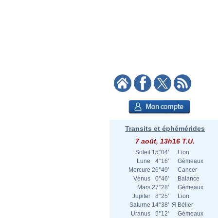
Transits et éphémérides
7 août, 13h16 T.U.
Soleil
15°04'
Lion
Lune
4°16'
Gémeaux
Mercure
26°49'
Cancer
Vénus
0°46'
Balance
Mars
27°28'
Gémeaux
Jupiter
8°25'
Lion
Saturne
14°38'
Я
Bélier
Uranus
5°12'
Gémeaux