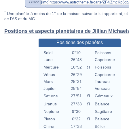
BBCode
*
Une planète à moins de 1° de la maison suivante lui appartient, et 
de l'AS et du MC
Positions et aspects planétaires de Jillian Michael
Positions des planètes
Soleil
0°10'
Poissons
Lune
26°48'
Capricorne
Mercure
10°52'
Я
Poissons
Vénus
26°29'
Capricorne
Mars
25°31'
Taureau
Jupiter
25°54'
Verseau
Saturne
27°51'
Я
Gémeaux
Uranus
27°38'
Я
Balance
Neptune
9°30'
Sagittaire
Pluton
6°22'
Я
Balance
Chiron
17°38'
Bélier