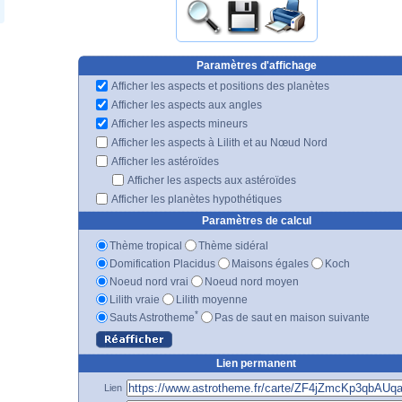
Paramètres d'affichage
Afficher les aspects et positions des planètes
Afficher les aspects aux angles
Afficher les aspects mineurs
Afficher les aspects à Lilith et au Nœud Nord
Afficher les astéroïdes
Afficher les aspects aux astéroïdes
Afficher les planètes hypothétiques
Paramètres de calcul
Thème tropical
Thème sidéral
Domification Placidus
Maisons égales
Koch
Noeud nord vrai
Noeud nord moyen
Lilith vraie
Lilith moyenne
*
Sauts Astrotheme
Pas de saut en maison suivante
Lien permanent
Lien