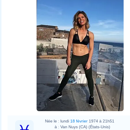
Née le :
lundi
18 février
1974 à 21h51
à :
Van Nuys (CA) (États-Unis)