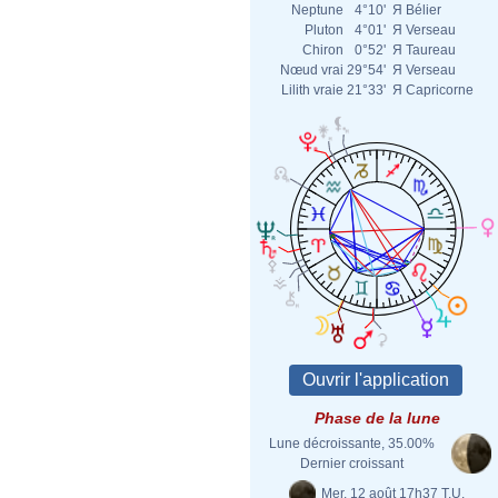
Neptune
4°10'
Я
Bélier
Pluton
4°01'
Я
Verseau
Chiron
0°52'
Я
Taureau
Nœud vrai
29°54'
Я
Verseau
Lilith vraie
21°33'
Я
Capricorne
Phase de la lune
Lune décroissante, 35.00%
Dernier croissant
Mer. 12 août 17h37 T.U.