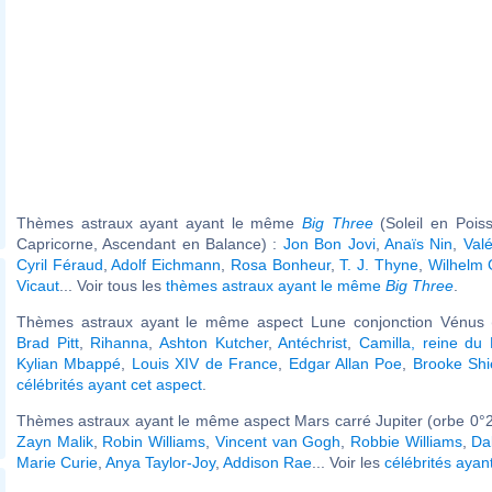
Thèmes astraux ayant ayant le même
Big Three
(Soleil en Pois
Capricorne, Ascendant en Balance) :
Jon Bon Jovi
,
Anaïs Nin
,
Valé
Cyril Féraud
,
Adolf Eichmann
,
Rosa Bonheur
,
T. J. Thyne
,
Wilhelm
Vicaut
... Voir tous les
thèmes astraux ayant le même
Big Three
.
Thèmes astraux ayant le même aspect Lune conjonction Vénus (
Brad Pitt
,
Rihanna
,
Ashton Kutcher
,
Antéchrist
,
Camilla, reine du
Kylian Mbappé
,
Louis XIV de France
,
Edgar Allan Poe
,
Brooke Shi
célébrités ayant cet aspect
.
Thèmes astraux ayant le même aspect Mars carré Jupiter (orbe 0°2
Zayn Malik
,
Robin Williams
,
Vincent van Gogh
,
Robbie Williams
,
Da
Marie Curie
,
Anya Taylor-Joy
,
Addison Rae
... Voir les
célébrités ayan