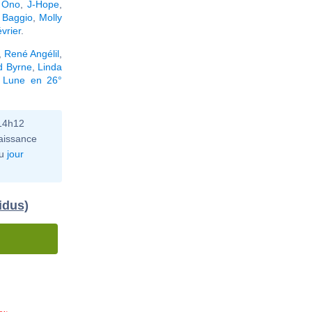
 Ono
,
J-Hope
,
 Baggio
,
Molly
vrier
.
,
René Angélil
,
d Byrne
,
Linda
a Lune en 26°
 14h12
aissance
u
jour
idus)