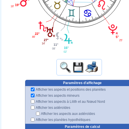
19°
18'
22°
5°
46'
27°
25'
14'
11°
15°
08'
02'
Paramètres d'affichage
Afficher les aspects et positions des planètes
Afficher les aspects mineurs
Afficher les aspects à Lilith et au Nœud Nord
Afficher les astéroïdes
Afficher les aspects aux astéroïdes
Afficher les planètes hypothétiques
Paramètres de calcul