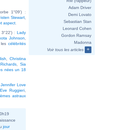
RM (rappeur)
Adam Driver
rbe 1°09') :
Demi Lovato
risten Stewart
,
Sebastian Stan
et aspect
.
Leonard Cohen
 3°22') :
Lady
Gordon Ramsay
kota Johnson
,
Madonna
r les
célébrités
+
Voir tous les articles
lish
,
Christina
 Richards
,
Sia
és nées un 18
,
Jennifer Love
Eve Ruggieri
,
hèmes astraux
10h19
aissance
u
jour