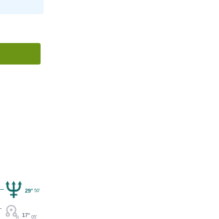
29°
50'
17°
05'