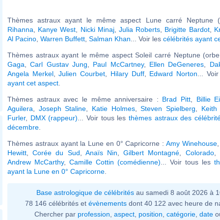
Thèmes astraux ayant le même aspect Lune carré Neptune (o
Rihanna
,
Kanye West
,
Nicki Minaj
,
Julia Roberts
,
Brigitte Bardot
,
K
Al Pacino
,
Warren Buffett
,
Salman Khan
... Voir les
célébrités ayant c
Thèmes astraux ayant le même aspect Soleil carré Neptune (orbe
Gaga
,
Carl Gustav Jung
,
Paul McCartney
,
Ellen DeGeneres
,
Da
Angela Merkel
,
Julien Courbet
,
Hilary Duff
,
Edward Norton
... Voi
ayant cet aspect
.
Thèmes astraux avec le même anniversaire :
Brad Pitt
,
Billie Ei
Aguilera
,
Joseph Staline
,
Katie Holmes
,
Steven Spielberg
,
Keith
Furler
,
DMX (rappeur)
... Voir tous les
thèmes astraux des célébrit
décembre
.
Thèmes astraux ayant la Lune en 0° Capricorne :
Amy Winehouse
Hewitt
,
Corée du Sud
,
Anaïs Nin
,
Gilbert Montagné
,
Colorado
,
Andrew McCarthy
,
Camille Cottin (comédienne)
... Voir tous les
t
ayant la Lune en 0° Capricorne
.
Base astrologique de célébrités
au samedi 8 août 2026 à 
78 146 célébrités et
évènements
dont 40 122 avec heure de n
Chercher par
profession
,
aspect
,
position
,
catégorie
,
date
o