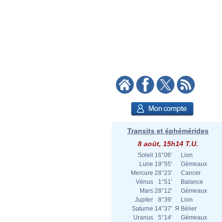
Transits et éphémérides
8 août, 15h14 T.U.
Soleil
16°06'
Lion
Lune
19°55'
Gémeaux
Mercure
28°23'
Cancer
Vénus
1°51'
Balance
Mars
28°12'
Gémeaux
Jupiter
8°39'
Lion
Saturne
14°37'
Я
Bélier
Uranus
5°14'
Gémeaux