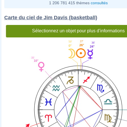
1 206 781 415 thèmes
consultés
Carte du ciel de Jim Davis (basketball)
Sélectionnez un objet pour plus d'informations
27'
59'
36'
26°
0°
24°
35'
10°