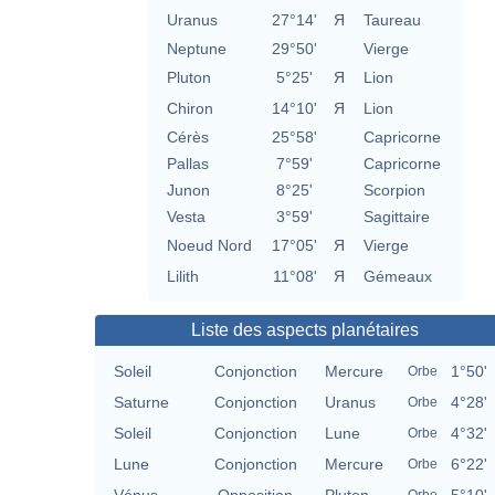
Uranus
27°14'
Я
Taureau
Neptune
29°50'
Vierge
Pluton
5°25'
Я
Lion
Chiron
14°10'
Я
Lion
Cérès
25°58'
Capricorne
Pallas
7°59'
Capricorne
Junon
8°25'
Scorpion
Vesta
3°59'
Sagittaire
Noeud Nord
17°05'
Я
Vierge
Lilith
11°08'
Я
Gémeaux
Liste des aspects planétaires
Soleil
Conjonction
Mercure
1°50'
Orbe
Saturne
Conjonction
Uranus
4°28'
Orbe
Soleil
Conjonction
Lune
4°32'
Orbe
Lune
Conjonction
Mercure
6°22'
Orbe