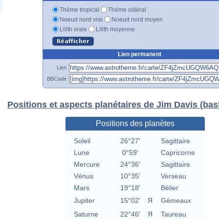
Thème tropical
Thème sidéral
Noeud nord vrai
Noeud nord moyen
Lilith vraie
Lilith moyenne
Lien permanent
Lien
BBCode
Positions et aspects planétaires de Jim Davis (bas
Positions des planètes
Soleil
26°27'
Sagittaire
Lune
0°59'
Capricorne
Mercure
24°36'
Sagittaire
Vénus
10°35'
Verseau
Mars
19°18'
Bélier
Jupiter
15°02'
Я
Gémeaux
Saturne
22°46'
Я
Taureau