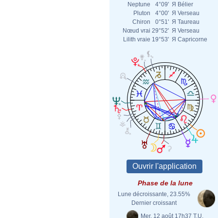
Neptune
4°09'
Я
Bélier
Pluton
4°00'
Я
Verseau
Chiron
0°51'
Я
Taureau
Nœud vrai
29°52'
Я
Verseau
Lilith vraie
19°53'
Я
Capricorne
Phase de la lune
Lune décroissante, 23.55%
Dernier croissant
Mer. 12 août 17h37 T.U.