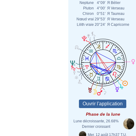
Neptune
4°09'
Я
Bélier
Pluton
4°00'
Я
Verseau
Chiron
0°51'
Я
Taureau
Nœud vrai
29°53'
Я
Verseau
Lilith vraie
20°24'
Я
Capricorne
Phase de la lune
Lune décroissante, 26.68%
Dernier croissant
Mer. 12 août 17h37 T.U.