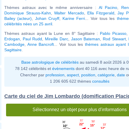
Thèmes astraux avec le même anniversaire :
Al Pacino
,
Ren
Dominique Strauss-Kahn
,
Walter Mercado
,
Ella Fitzgerald
,
Jay P
Bailey (acteur)
,
Johan Cruyff
,
Karine Ferri
... Voir tous les
thème
célébrités nées un 25 avril
.
Thèmes astraux ayant la Lune en 8° Sagittaire :
Pablo Picasso
Erdogan
,
Paul Rudd
,
Mireille Darc
,
Jason Bateman
,
Rod Stewart
,
Cambodge
,
Anne Bancroft
... Voir tous les
thèmes astraux ayant 
Sagittaire
.
Base astrologique de célébrités
au samedi 8 août 2026 à 
78 142 célébrités et
évènements
dont 40 116 avec heure de n
Chercher par
profession
,
aspect
,
position
,
catégorie
,
date
o
1 206 605 622 thèmes
consultés
Carte du ciel de Jim Lombardo (domification Placi
Sélectionnez un objet pour plus d'informations
11'
50'
36'
22°
33'
15°
10°
12°