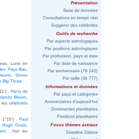
Présentation
Base de données
Consultations en temps réel
Suggérer des célébrités
Outils de recherche
Par aspects astrologiques
Par positions astrologiques
Par profession, pays et date
reau, Lune en
Par date de naissance
des Pays-Bas
,
Par anniversaire
(78 142)
ennis
,
Simon
Par taille
(36 777)
me
Big Three
.
Informations et données
1') :
Harry de
Par pays et catégories
rlando Bloom
,
Anniversaires d'aujourd'hui
r les
célébrités
Dominantes planétaires
Positions planétaires
 1°15') :
Paul
Focus thèmes astraux
,
Hugh Grant
,
dem
... Voir les
Zinedine Zidane