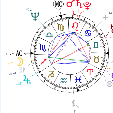
58'
10°
12°
9
10
8
11
7
12
27°
47'
6
8°
1
51'
13°
5
29'
2
28°
45'
4
3
3°