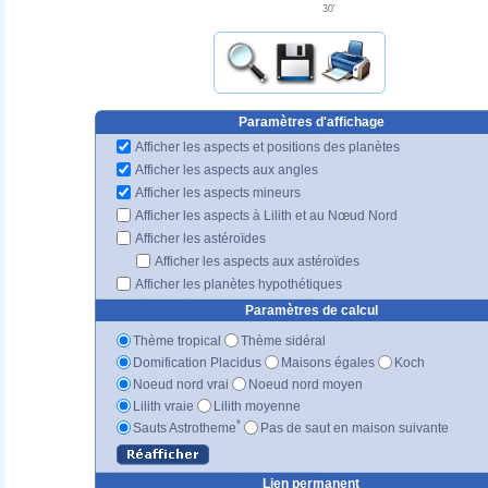
30'
Paramètres d'affichage
Afficher les aspects et positions des planètes
Afficher les aspects aux angles
Afficher les aspects mineurs
Afficher les aspects à Lilith et au Nœud Nord
Afficher les astéroïdes
Afficher les aspects aux astéroïdes
Afficher les planètes hypothétiques
Paramètres de calcul
Thème tropical
Thème sidéral
Domification Placidus
Maisons égales
Koch
Noeud nord vrai
Noeud nord moyen
Lilith vraie
Lilith moyenne
*
Sauts Astrotheme
Pas de saut en maison suivante
Lien permanent