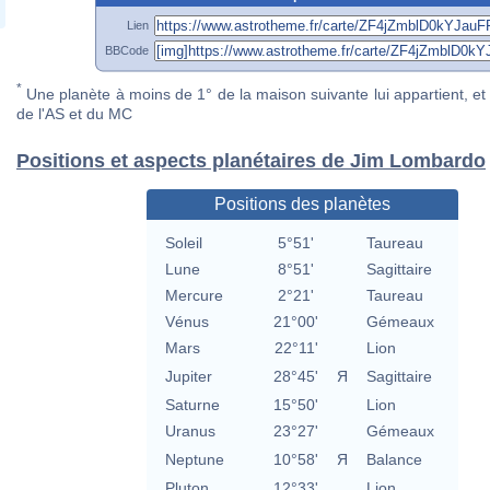
Lien
BBCode
*
Une planète à moins de 1° de la maison suivante lui appartient, et 
de l'AS et du MC
Positions et aspects planétaires de Jim Lombardo
Positions des planètes
Soleil
5°51'
Taureau
Lune
8°51'
Sagittaire
Mercure
2°21'
Taureau
Vénus
21°00'
Gémeaux
Mars
22°11'
Lion
Jupiter
28°45'
Я
Sagittaire
Saturne
15°50'
Lion
Uranus
23°27'
Gémeaux
Neptune
10°58'
Я
Balance
Pluton
12°33'
Lion