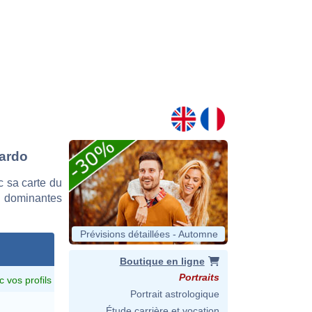
bardo
 sa carte du
es dominantes
Prévisions détaillées - Automne
Boutique en ligne
Portraits
c vos profils
Portrait astrologique
Étude carrière et vocation