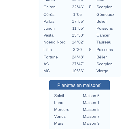
Chiron
22°46'
Я
Scorpion
Cérès
1°05'
Gémeaux
Pallas
17°55'
Bélier
Junon
11°55'
Poissons
Vesta
23°38'
Cancer
Noeud Nord
14°02'
Taureau
Lilith
3°30'
Я
Poissons
Fortune
24°48'
Bélier
AS
27°47'
Scorpion
MC
10°36'
Vierge
*
Planètes en maisons
Soleil
Maison 5
Lune
Maison 1
Mercure
Maison 5
Vénus
Maison 7
Mars
Maison 9