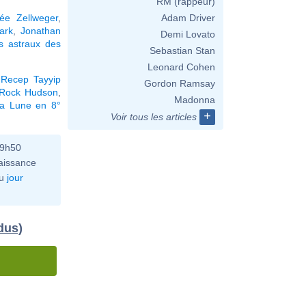
RM (rappeur)
ée Zellweger
,
Adam Driver
ark
,
Jonathan
Demi Lovato
s astraux des
Sebastian Stan
Leonard Cohen
,
Recep Tayyip
Gordon Ramsay
Rock Hudson
,
Madonna
la Lune en 8°
+
Voir tous les articles
09h50
aissance
u
jour
dus)