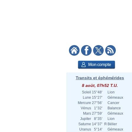
Transits et éphémérides
8 août, 07h52 T.U.
Soleil
15°48'
Lion
Lune
15°27'
Gémeaux
Mercure
27°56'
Cancer
Vénus
1°32'
Balance
Mars
27°59'
Gémeaux
Jupiter
8°35'
Lion
Saturne
14°37'
Я
Bélier
Uranus
5°14'
Gémeaux