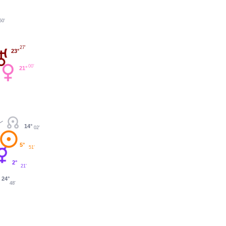
50'
27'
23°
00'
21°
14°
02'
5°
51'
2°
21'
24°
48'