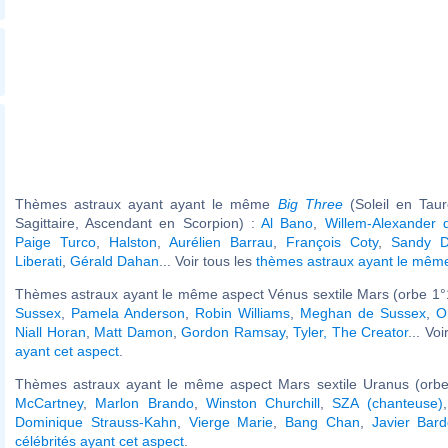
Thèmes astraux ayant ayant le même
Big Three
(Soleil en Tau
Sagittaire, Ascendant en Scorpion) :
Al Bano
,
Willem-Alexander 
Paige Turco
,
Halston
,
Aurélien Barrau
,
François Coty
,
Sandy D
Liberati
,
Gérald Dahan
... Voir tous les
thèmes astraux ayant le mê
Thèmes astraux ayant le même aspect Vénus sextile Mars (orbe 1°1
Sussex
,
Pamela Anderson
,
Robin Williams
,
Meghan de Sussex
,
O
Niall Horan
,
Matt Damon
,
Gordon Ramsay
,
Tyler, The Creator
... Voi
ayant cet aspect
.
Thèmes astraux ayant le même aspect Mars sextile Uranus (orbe
McCartney
,
Marlon Brando
,
Winston Churchill
,
SZA (chanteuse)
Dominique Strauss-Kahn
,
Vierge Marie
,
Bang Chan
,
Javier Bar
célébrités ayant cet aspect
.