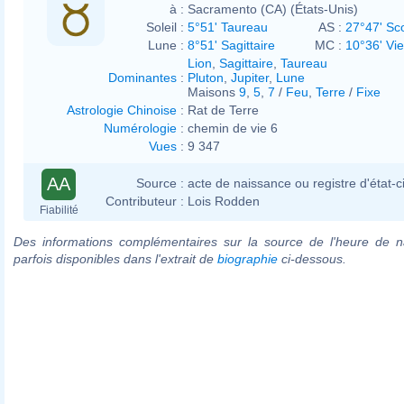
à :
Sacramento (CA) (États-Unis)
Soleil :
5°51' Taureau
AS :
27°47' Sc
Lune :
8°51' Sagittaire
MC :
10°36' Vi
Lion
,
Sagittaire
,
Taureau
Dominantes
:
Pluton
,
Jupiter
,
Lune
Maisons
9
,
5
,
7
/
Feu
,
Terre
/
Fixe
Astrologie Chinoise
:
Rat de Terre
Numérologie
:
chemin de vie 6
Vues
:
9 347
AA
Source :
acte de naissance ou registre d'état-ci
Contributeur :
Lois Rodden
Fiabilité
Des informations complémentaires sur la source de l'heure de n
parfois disponibles dans l'extrait de
biographie
ci-dessous.