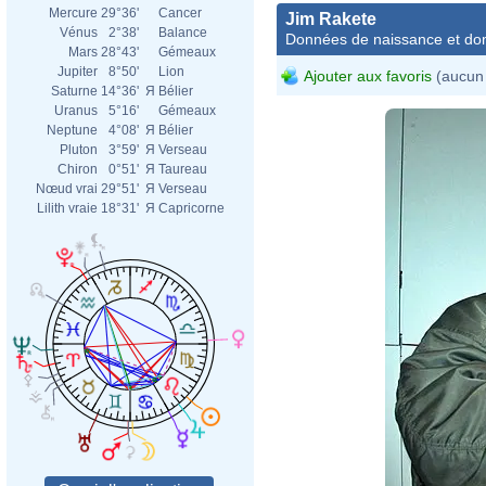
Mercure
29°36'
Cancer
Jim Rakete
Vénus
2°38'
Balance
Données de naissance et dom
Mars
28°43'
Gémeaux
Jupiter
8°50'
Lion
Ajouter aux favoris
(aucun 
Saturne
14°36'
Я
Bélier
Uranus
5°16'
Gémeaux
Neptune
4°08'
Я
Bélier
Pluton
3°59'
Я
Verseau
Chiron
0°51'
Я
Taureau
Nœud vrai
29°51'
Я
Verseau
Lilith vraie
18°31'
Я
Capricorne