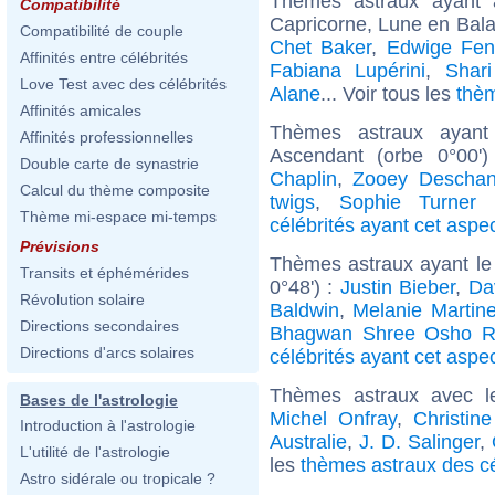
Thèmes astraux ayant
Compatibilité
Capricorne, Lune en Bal
Compatibilité de couple
Chet Baker
,
Edwige Fen
Affinités entre célébrités
Fabiana Lupérini
,
Shar
Love Test avec des célébrités
Alane
... Voir tous les
thè
Affinités amicales
Thèmes astraux ayant
Affinités professionnelles
Ascendant (orbe 0°00'
Double carte de synastrie
Chaplin
,
Zooey Deschan
Calcul du thème composite
twigs
,
Sophie Turner (
Thème mi-espace mi-temps
célébrités ayant cet aspe
Prévisions
Thèmes astraux ayant le
Transits et éphémérides
0°48') :
Justin Bieber
,
Da
Révolution solaire
Baldwin
,
Melanie Martin
Directions secondaires
Bhagwan Shree Osho R
Directions d'arcs solaires
célébrités ayant cet aspe
Thèmes astraux avec l
Bases de l'astrologie
Michel Onfray
,
Christin
Introduction à l'astrologie
Australie
,
J. D. Salinger
,
L'utilité de l'astrologie
les
thèmes astraux des cé
Astro sidérale ou tropicale ?