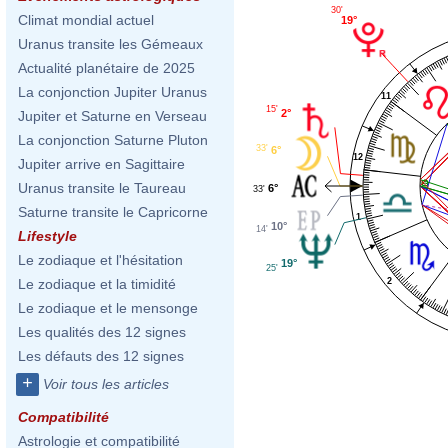
30'
Climat mondial actuel
19°
Uranus transite les Gémeaux
Actualité planétaire de 2025
La conjonction Jupiter Uranus
11
15'
2°
Jupiter et Saturne en Verseau
La conjonction Saturne Pluton
33'
6°
12
Jupiter arrive en Sagittaire
Uranus transite le Taureau
6°
33'
Saturne transite le Capricorne
1
10°
14'
Lifestyle
Le zodiaque et l'hésitation
19°
25'
2
Le zodiaque et la timidité
Le zodiaque et le mensonge
Les qualités des 12 signes
Les défauts des 12 signes
+
Voir tous les articles
Compatibilité
Astrologie et compatibilité