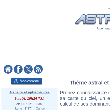
Une nouve
Thème astral et
Prenez connaissance d
Transits et éphémérides
sa carte du ciel, un ex
9 août, 10h24 T.U.
calcul de ses dominant
Soleil
16°52'
Lion
Lune
1°37'
Cancer