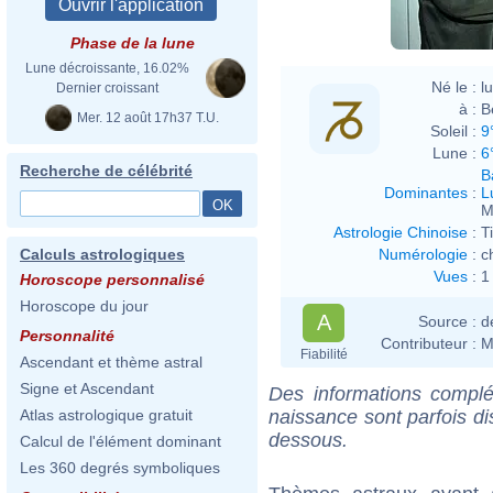
Phase de la lune
Lune décroissante, 16.02%
Né le :
l
Dernier croissant
à :
B
Mer. 12 août 17h37 T.U.
Soleil :
9
Lune :
6
Recherche de célébrité
B
Dominantes
:
L
M
Astrologie Chinoise
:
T
Numérologie
:
c
Calculs astrologiques
Vues
:
1
Horoscope personnalisé
Horoscope du jour
A
Source :
d
Personnalité
Contributeur :
M
Fiabilité
Ascendant et thème astral
Signe et Ascendant
Des informations complé
naissance sont parfois di
Atlas astrologique gratuit
dessous.
Calcul de l'élément dominant
Les 360 degrés symboliques