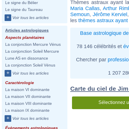
Thèmes astraux ayant l
Le signe du Bélier
Maria Callas
,
Arthur Ri
Le signe du Taureau
Semoun
,
Jérôme Kerviel
+
Voir tous les articles
les
thèmes astraux ayant
Articles astrologiques
Base astrologique de
Aspects planétaires
La conjonction Mercure Vénus
78 146 célébrités et
év
La conjonction Soleil Mercure
Lune AS en dissonance
Chercher par
professi
La conjonction Soleil Vénus
1 207 2
+
Voir tous les articles
Caractérologie
Carte du ciel de Jim
La maison VI dominante
La maison VII dominante
Sélectionnez u
La maison VIII dominante
La maison IX dominante
+
Voir tous les articles
Évènements astrologiques