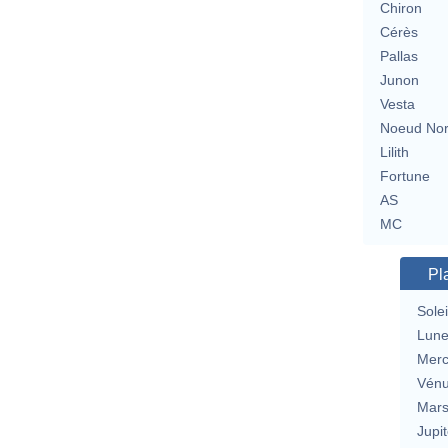
Chiron
Cérès
Pallas
Junon
Vesta
Noeud No
Lilith
Fortune
AS
MC
Pl
Solei
Lun
Merc
Vén
Mar
Jupit