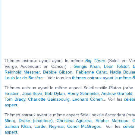
Thèmes astraux ayant ayant le même
Big Three
(Soleil en Vi
Vierge, Ascendant en Cancer) :
Gengis Khan
,
Léon Tolstoï
,
Reinhold Messner
,
Debbie Gibson
,
Fabienne Carat
,
Nadia Boula
Louis Ier de Bavière
... Voir tous les
thèmes astraux ayant le même
B
Thèmes astraux ayant le même aspect Soleil sextile Pluton (orbe 
Einstein
,
José Bové
,
Bob Dylan
,
Romy Schneider
,
Andrew Garfield
,
Tom Brady
,
Charlotte Gainsbourg
,
Leonard Cohen
... Voir les
céléb
aspect
.
Thèmes astraux ayant le même aspect Soleil sextile Ascendant (orbe
Minaj
,
Drake (chanteur)
,
Christina Aguilera
,
Sophie Marceau
,
O
Salman Khan
,
Lorde
,
Neymar
,
Conor McGregor
... Voir les
célébr
aspect
.