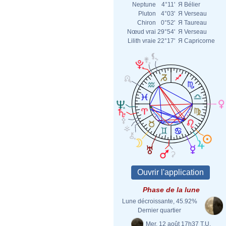
Neptune
4°11'
Я
Bélier
Pluton
4°03'
Я
Verseau
Chiron
0°52'
Я
Taureau
Nœud vrai
29°54'
Я
Verseau
Lilith vraie
22°17'
Я
Capricorne
Phase de la lune
Lune décroissante, 45.92%
Dernier quartier
Mer. 12 août 17h37 T.U.