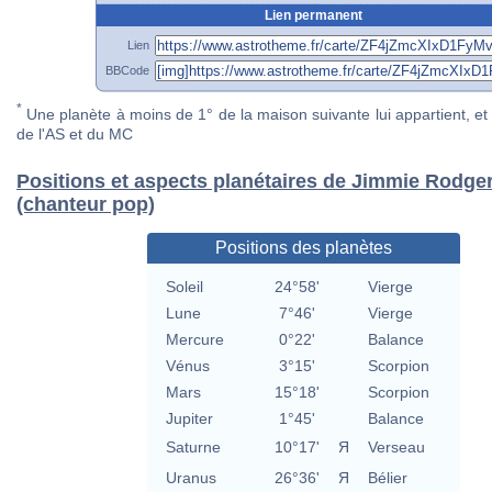
Lien permanent
Lien
BBCode
*
Une planète à moins de 1° de la maison suivante lui appartient, et 
de l'AS et du MC
Positions et aspects planétaires de Jimmie Rodge
(chanteur pop)
Positions des planètes
Soleil
24°58'
Vierge
Lune
7°46'
Vierge
Mercure
0°22'
Balance
Vénus
3°15'
Scorpion
Mars
15°18'
Scorpion
Jupiter
1°45'
Balance
Saturne
10°17'
Я
Verseau
Uranus
26°36'
Я
Bélier