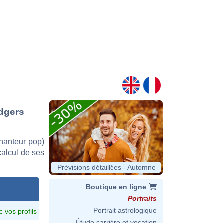
odgers
hanteur pop)
 calcul de ses
Prévisions détaillées - Automne
Boutique en ligne
Portraits
Portrait astrologique
c vos profils
Étude carrière et vocation