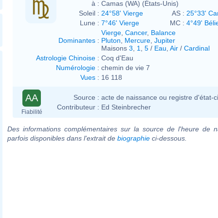
à :
Camas (WA) (États-Unis)
Soleil :
24°58' Vierge
AS :
25°33' Ca
Lune :
7°46' Vierge
MC :
4°49' Béli
Vierge
,
Cancer
,
Balance
Dominantes
:
Pluton
,
Mercure
,
Jupiter
Maisons
3
,
1
,
5
/
Eau
,
Air
/
Cardinal
Astrologie Chinoise
:
Coq d'Eau
Numérologie
:
chemin de vie 7
Vues
:
16 118
AA
Source :
acte de naissance ou registre d'état-ci
Contributeur :
Ed Steinbrecher
Fiabilité
Des informations complémentaires sur la source de l'heure de n
parfois disponibles dans l'extrait de
biographie
ci-dessous.