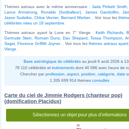
Thèmes astraux avec le même anniversaire :
Jada Pinkett Smith
Lance Armstrong
,
Ronaldo (footballeur)
,
James Gandolfini
,
Ja
Jason Sudeikis
,
Chloe Vevrier
,
Bernard Werber
... Voir tous les
thème
célébrités nées un 18 septembre
.
Thèmes astraux ayant la Lune en 7° Vierge :
Keith Richards
,
B
Gertrude Stein
,
Romain Duris
,
Dax Shepard
,
Tessa Thompson
,
A
Saget
,
Florence Griffith Joyner
... Voir tous les
thèmes astraux ayant
Vierge
.
Base astrologique de célébrités
au jeudi 6 août 2026 à 1
78 110 célébrités et
évènements
dont 40 086 avec heure de n
Chercher par
profession
,
aspect
,
position
,
catégorie
,
date
o
1 205 699 914 thèmes
consultés
Carte du ciel de Jimmie Rodgers (chanteur pop)
(domification Placidus)
Sélectionnez un objet pour plus d'informations
36'