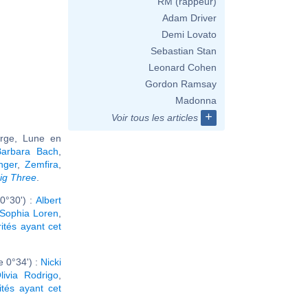
RM (rappeur)
Adam Driver
Demi Lovato
Sebastian Stan
Leonard Cohen
Gordon Ramsay
Madonna
+
Voir tous les articles
erge, Lune en
Barbara Bach
,
nger
,
Zemfira
,
ig Three
.
0°30') :
Albert
Sophia Loren
,
rités ayant cet
 0°34') :
Nicki
livia Rodrigo
,
ités ayant cet