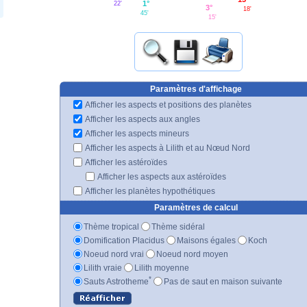
1°
22'
3°
18'
45'
15'
Paramètres d'affichage
Afficher les aspects et positions des planètes
Afficher les aspects aux angles
Afficher les aspects mineurs
Afficher les aspects à Lilith et au Nœud Nord
Afficher les astéroïdes
Afficher les aspects aux astéroïdes
Afficher les planètes hypothétiques
Paramètres de calcul
Thème tropical
Thème sidéral
Domification Placidus
Maisons égales
Koch
Noeud nord vrai
Noeud nord moyen
Lilith vraie
Lilith moyenne
*
Sauts Astrotheme
Pas de saut en maison suivante