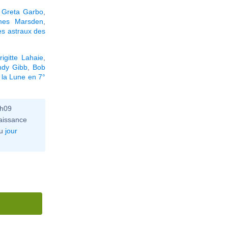
,
Greta Garbo
,
mes Marsden
,
s astraux des
rigitte Lahaie
,
ndy Gibb
,
Bob
 la Lune en 7°
3h09
aissance
u
jour