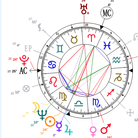
26°
49'
4°
27'
11°
10
9
11
03'
4°
8
12
28'
24°
7
25°
33'
1
6
12°
2
45'
5
3
7°
46'
4
12
10°
30'
24°
58'
0°
15°