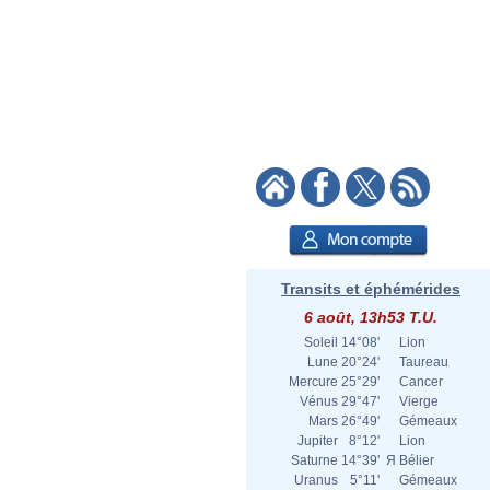
Transits et éphémérides
6 août, 13h53 T.U.
Soleil
14°08'
Lion
Lune
20°24'
Taureau
Mercure
25°29'
Cancer
Vénus
29°47'
Vierge
Mars
26°49'
Gémeaux
Jupiter
8°12'
Lion
Saturne
14°39'
Я
Bélier
Uranus
5°11'
Gémeaux