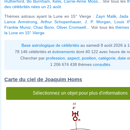
Rutherford
,
Bo Burnham
,
Kelis
,
Carrie-Anne Moss
... Voir tous les
t
des célébrités nées un 21 août
.
Thèmes astraux ayant la Lune en 15° Vierge :
Zayn Malik
,
Jada 
Lance Armstrong
,
Arthur Schopenhauer
,
J. P. Morgan
,
Louis X
Frankie Muniz
,
Chaz Bono
,
Oliver Cromwell
... Voir tous les
thèmes 
la Lune en 15° Vierge
.
Base astrologique de célébrités
au samedi 8 août 2026 à 
78 146 célébrités et
évènements
dont 40 122 avec heure de n
Chercher par
profession
,
aspect
,
position
,
catégorie
,
date
o
1 206 674 438 thèmes
consultés
Carte du ciel de Joaquim Homs
Sélectionnez un objet pour plus d'informations
44'
4°