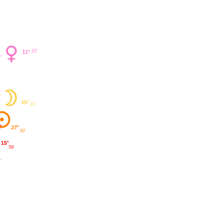
33'
11°
15°
22'
27°
30'
15°
59'
'