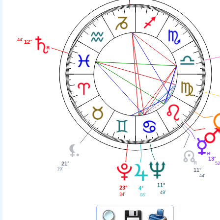
44'
12°
13°
21°
52
19'
11°
44'
11°
23°
4°
49'
34'
08'