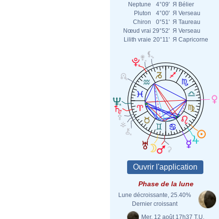
Neptune
4°09'
Я
Bélier
Pluton
4°00'
Я
Verseau
Chiron
0°51'
Я
Taureau
Nœud vrai
29°52'
Я
Verseau
Lilith vraie
20°11'
Я
Capricorne
Phase de la lune
Lune décroissante, 25.40%
Dernier croissant
Mer. 12 août 17h37 T.U.