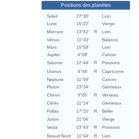
Positions des planètes
Soleil
27°30'
Lion
Lune
15°22'
Vierge
Mercure
13°52'
Я
Lion
Vénus
11°33'
Balance
Mars
15°59'
Lion
Jupiter
4°08'
Cancer
Saturne
12°44'
Я
Poissons
Uranus
4°44'
Я
Capricorne
Neptune
11°49'
Cancer
Pluton
23°34'
Gémeaux
Chiron
9°05'
Я
Verseau
Cérès
11°14'
Gémeaux
Pallas
17°25'
Я
Bélier
Junon
21°04'
Vierge
Vesta
23°43'
Я
Poissons
Noeud Nord
11°44'
Я
Lion