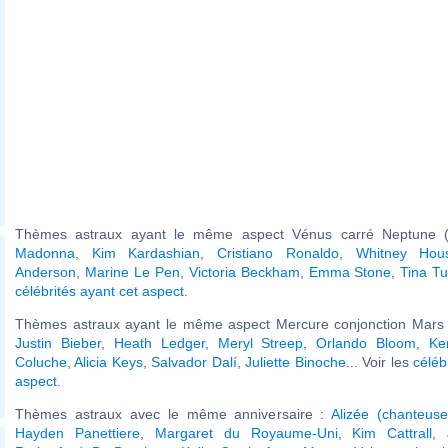
Thèmes astraux ayant le même aspect Vénus carré Neptune (o
Madonna
,
Kim Kardashian
,
Cristiano Ronaldo
,
Whitney Hou
Anderson
,
Marine Le Pen
,
Victoria Beckham
,
Emma Stone
,
Tina Tu
célébrités ayant cet aspect
.
Thèmes astraux ayant le même aspect Mercure conjonction Mars (
Justin Bieber
,
Heath Ledger
,
Meryl Streep
,
Orlando Bloom
,
Ke
Coluche
,
Alicia Keys
,
Salvador Dalí
,
Juliette Binoche
... Voir les
céléb
aspect
.
Thèmes astraux avec le même anniversaire :
Alizée (chanteuse
Hayden Panettiere
,
Margaret du Royaume-Uni
,
Kim Cattrall
,