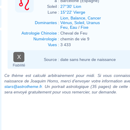
à :
Barcelone (Espagne)
Soleil :
27°30' Lion
Lune :
15°22' Vierge
Lion
,
Balance
,
Cancer
Dominantes
:
Vénus
,
Soleil
,
Uranus
Feu
,
Eau
/
Fixe
Astrologie Chinoise
:
Cheval de Feu
Numérologie
:
chemin de vie 9
Vues
:
3 433
X
Source :
date sans heure de naissance
Fiabilité
Ce thème est calculé arbitrairement pour midi. Si vous connaiss
naissance de Joaquim Homs, merci d'envoyer votre information av
stars@astrotheme.fr
. Un portrait astrologique (35 pages) de cette 
sera envoyé gratuitement pour vous remercier, sur demande.