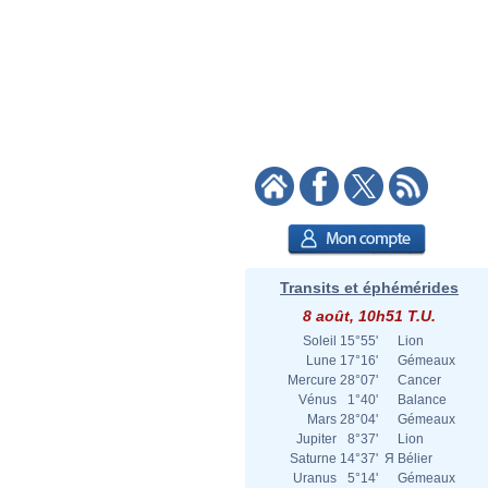
Transits et éphémérides
8 août, 10h51 T.U.
Soleil
15°55'
Lion
Lune
17°16'
Gémeaux
Mercure
28°07'
Cancer
Vénus
1°40'
Balance
Mars
28°04'
Gémeaux
Jupiter
8°37'
Lion
Saturne
14°37'
Я
Bélier
Uranus
5°14'
Gémeaux