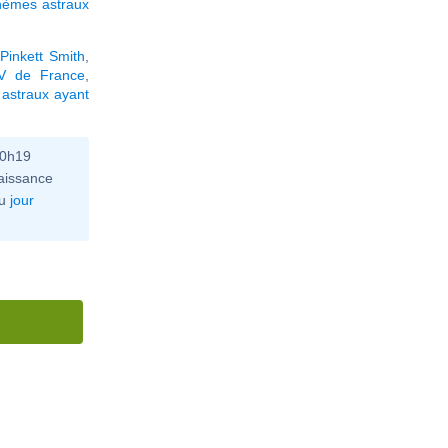
hèmes astraux
Pinkett Smith
,
V de France
,
astraux ayant
10h19
aissance
u
jour