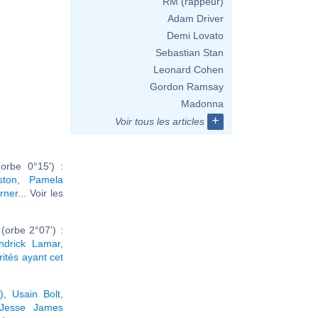
RM (rappeur)
Adam Driver
Demi Lovato
Sebastian Stan
Leonard Cohen
Gordon Ramsay
Madonna
+
Voir tous les articles
rbe 0°15') :
ston
,
Pamela
rner
... Voir les
orbe 2°07') :
ndrick Lamar
,
rités ayant cet
)
,
Usain Bolt
,
Jesse James