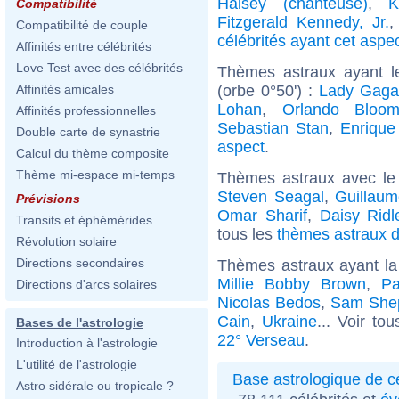
Halsey (chanteuse)
,
K
Compatibilité
Fitzgerald Kennedy, Jr.
Compatibilité de couple
célébrités ayant cet aspe
Affinités entre célébrités
Love Test avec des célébrités
Thèmes astraux ayant 
(orbe 0°50') :
Lady Gaga
Affinités amicales
Lohan
,
Orlando Bloo
Affinités professionnelles
Sebastian Stan
,
Enrique 
Double carte de synastrie
aspect
.
Calcul du thème composite
Thème mi-espace mi-temps
Thèmes astraux avec le
Steven Seagal
,
Guillau
Prévisions
Omar Sharif
,
Daisy Ridl
Transits et éphémérides
tous les
thèmes astraux d
Révolution solaire
Directions secondaires
Thèmes astraux ayant l
Millie Bobby Brown
,
Pa
Directions d'arcs solaires
Nicolas Bedos
,
Sam Shep
Cain
,
Ukraine
... Voir to
Bases de l'astrologie
22° Verseau
.
Introduction à l'astrologie
L'utilité de l'astrologie
Base astrologique de cé
Astro sidérale ou tropicale ?