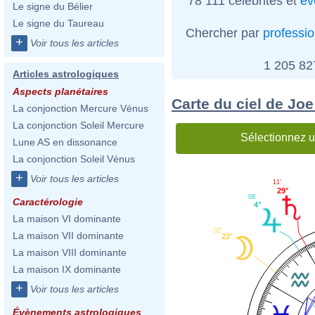
78 111 célébrités et
év
Le signe du Bélier
Le signe du Taureau
Chercher par
professi
+
Voir tous les articles
1 205 8
Articles astrologiques
Aspects planétaires
Carte du ciel de Joe
La conjonction Mercure Vénus
La conjonction Soleil Mercure
Sélectionnez u
Lune AS en dissonance
La conjonction Soleil Vénus
+
Voir tous les articles
11'
29°
08'
Caractérologie
4°
La maison VI dominante
32'
La maison VII dominante
22°
La maison VIII dominante
La maison IX dominante
+
Voir tous les articles
Évènements astrologiques