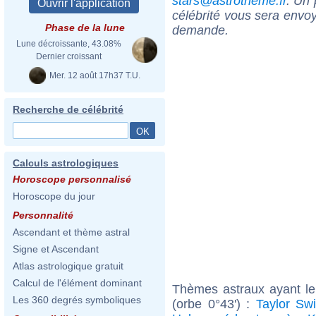
stars@astrotheme.fr
. Un 
célébrité vous sera envoy
Phase de la lune
demande.
Lune décroissante, 43.08%
Dernier croissant
Mer. 12 août 17h37 T.U.
Recherche de célébrité
Calculs astrologiques
Horoscope personnalisé
Horoscope du jour
Personnalité
Ascendant et thème astral
Signe et Ascendant
Atlas astrologique gratuit
Calcul de l'élément dominant
Thèmes astraux ayant l
Les 360 degrés symboliques
(orbe 0°43') :
Taylor Swi