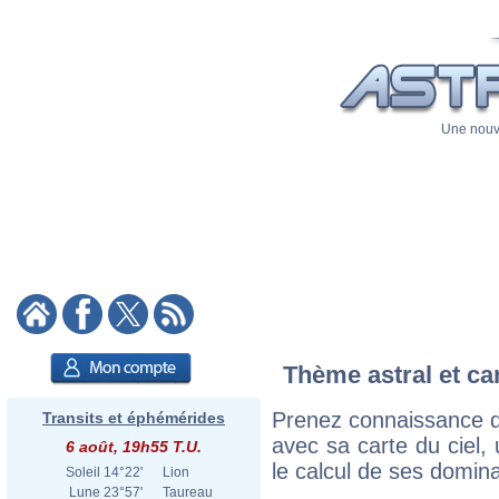
Une nouve
Thème astral et car
Prenez connaissance d
Transits et éphémérides
avec sa carte du ciel, 
6 août, 19h55 T.U.
le calcul de ses domina
Soleil
14°22'
Lion
Lune
23°57'
Taureau