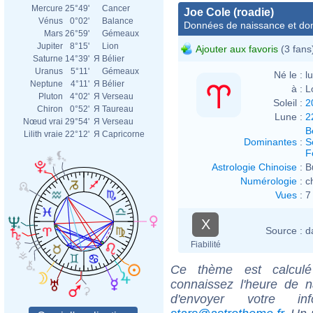
Mercure
25°49'
Cancer
Joe Cole (roadie)
Vénus
0°02'
Balance
Données de naissance et dom
Mars
26°59'
Gémeaux
Jupiter
8°15'
Lion
Ajouter aux favoris
(3 fans
Saturne
14°39'
Я
Bélier
Uranus
5°11'
Gémeaux
Né le :
l
Neptune
4°11'
Я
Bélier
à :
L
Pluton
4°02'
Я
Verseau
Soleil :
2
Chiron
0°52'
Я
Taureau
Lune :
2
Nœud vrai
29°54'
Я
Verseau
B
Lilith vraie
22°12'
Я
Capricorne
Dominantes
:
S
F
Astrologie Chinoise
:
B
Numérologie
:
c
Vues
:
7
X
Source :
d
Fiabilité
Ce thème est calculé 
connaissez l'heure de n
d'envoyer votre i