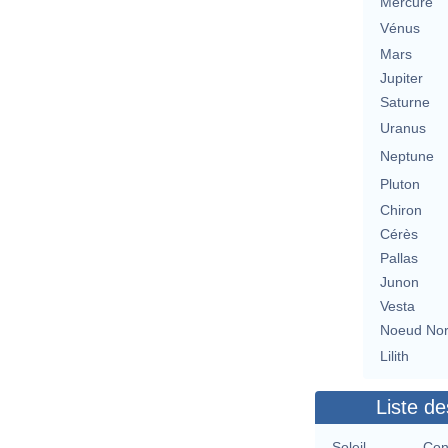
Mercure
Vénus
Mars
Jupiter
Saturne
Uranus
Neptune
Pluton
Chiron
Cérès
Pallas
Junon
Vesta
Noeud No
Lilith
Liste de
Soleil
Con