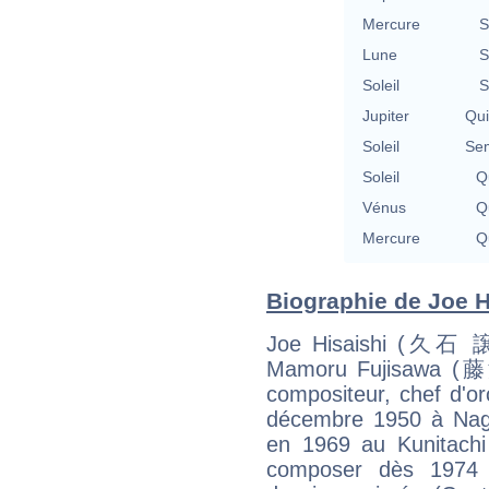
Mercure
S
Lune
S
Soleil
S
Jupiter
Qu
Soleil
Se
Soleil
Qu
Vénus
Qu
Mercure
Qu
Biographie de Joe Hi
Joe Hisaishi (久石 譲,
Mamoru Fujisawa (藤
compositeur, chef d'or
décembre 1950 à Naga
en 1969 au Kunitachi
composer dès 1974 