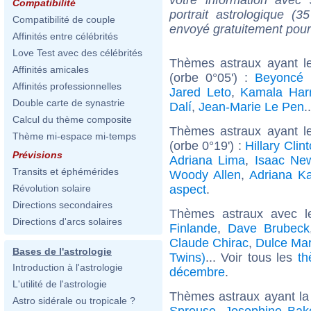
Compatibilité
portrait astrologique (
Compatibilité de couple
envoyé gratuitement pour
Affinités entre célébrités
Love Test avec des célébrités
Thèmes astraux ayant l
Affinités amicales
(orbe 0°05') :
Beyoncé 
Affinités professionnelles
Jared Leto
,
Kamala Harr
Double carte de synastrie
Dalí
,
Jean-Marie Le Pen
.
Calcul du thème composite
Thèmes astraux ayant l
Thème mi-espace mi-temps
(orbe 0°19') :
Hillary Clin
Prévisions
Adriana Lima
,
Isaac Ne
Transits et éphémérides
Woody Allen
,
Adriana K
aspect
.
Révolution solaire
Directions secondaires
Thèmes astraux avec l
Directions d'arcs solaires
Finlande
,
Dave Brubeck
Claude Chirac
,
Dulce Mar
Bases de l'astrologie
Twins)
... Voir tous les
th
Introduction à l'astrologie
décembre
.
L'utilité de l'astrologie
Thèmes astraux ayant la
Astro sidérale ou tropicale ?
Sprouse
,
Josephine Bak