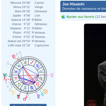
Mercure
25°08'
Cancer
Joe Hisaishi
Vénus
29°31'
Vierge
Données de naissance et dom
Mars
26°39'
Gémeaux
Jupiter
8°08'
Lion
Ajouter aux favoris
(12 fan
Saturne
14°39'
Я
Bélier
Uranus
5°10'
Gémeaux
Neptune
4°11'
Я
Bélier
Pluton
4°03'
Я
Verseau
Chiron
0°52'
Я
Taureau
Nœud vrai
29°54'
Я
Verseau
Lilith vraie
22°16'
Capricorne