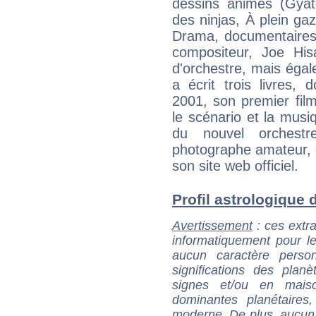
dessins animés (Gyat
des ninjas, À plein gaz
Drama, documentaires 
compositeur, Joe Hisa
d'orchestre, mais éga
a écrit trois livres,
2001, son premier film
le scénario et la musi
du nouvel orchest
photographe amateur, d
son site web officiel.
Profil astrologique d
Avertissement
: ces extra
informatiquement pour le
aucun caractère perso
significations des pla
signes et/ou en maiso
dominantes planétaires,
moderne. De plus, aucun a