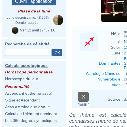
Phase de la lune
Lune décroissante, 48.90%
Dernier quartier
Mer. 12 août 17h37 T.U.
m
Né le :
i
à :
N
Recherche de célébrité
Soleil :
1
Lune :
2
B
Dominantes
:
S
Calculs astrologiques
F
Horoscope personnalisé
Astrologie Chinoise
:
T
Horoscope du jour
Numérologie
:
c
Vues
:
1
Personnalité
Ascendant et thème astral
X
Source :
d
Signe et Ascendant
Fiabilité
Atlas astrologique gratuit
Calcul de l'élément dominant
Ce thème est calculé 
connaissez l'heure de nai
Les 360 degrés symboliques
votre information ave