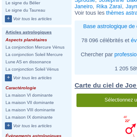
Le signe du Bélier
Janeiro
,
Rika Zaraï
,
Jayn
Le signe du Taureau
Voir tous les
thèmes astr
+
Voir tous les articles
Base astrologique de 
Articles astrologiques
78 096 célébrités et
év
Aspects planétaires
La conjonction Mercure Vénus
Chercher par
professi
La conjonction Soleil Mercure
Lune AS en dissonance
1 205 5
La conjonction Soleil Vénus
+
Voir tous les articles
Carte du ciel de Joe
Caractérologie
La maison VI dominante
Sélectionnez u
La maison VII dominante
La maison VIII dominante
La maison IX dominante
48'
22°
+
Voir tous les articles
Évènements astrologiques