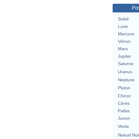
Pos
Soleil
Lune
Mercure
Vénus
Mars
Jupiter
Saturne
Uranus
Neptune
Pluton
Chiron
Cérès
Pallas
Junon
Vesta
Noeud No