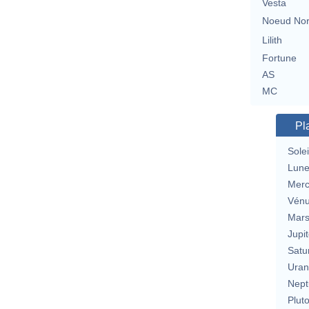
Vesta
Noeud No
Lilith
Fortune
AS
MC
Pl
Solei
Lun
Merc
Vén
Mar
Jupit
Satu
Uran
Nept
Plut