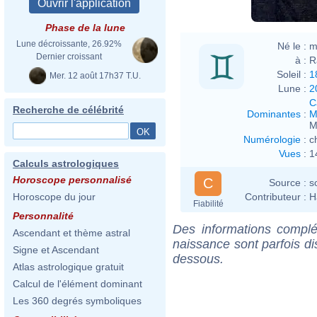
Phase de la lune
Lune décroissante, 26.92%
Né le :
m
Dernier croissant
à :
R
Soleil :
1
Mer. 12 août 17h37 T.U.
Lune :
2
C
Recherche de célébrité
Dominantes
:
M
M
Numérologie
:
c
Vues
:
1
Calculs astrologiques
Horoscope personnalisé
C
Source :
s
Contributeur :
H
Horoscope du jour
Fiabilité
Personnalité
Des informations complé
Ascendant et thème astral
naissance sont parfois di
Signe et Ascendant
dessous.
Atlas astrologique gratuit
Calcul de l'élément dominant
Les 360 degrés symboliques