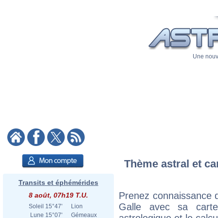
Une nouve
Thème astral et ca
Transits et éphémérides
Prenez connaissance d
8 août, 07h19 T.U.
Galle avec sa carte
Soleil
15°47'
Lion
Lune
15°07'
Gémeaux
astrologique et le calc