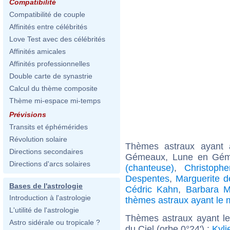
Compatibilité
Compatibilité de couple
Affinités entre célébrités
Love Test avec des célébrités
Affinités amicales
Affinités professionnelles
Double carte de synastrie
Calcul du thème composite
Thème mi-espace mi-temps
Prévisions
Transits et éphémérides
Révolution solaire
Thèmes astraux ayant
Directions secondaires
Gémeaux, Lune en Géme
Directions d'arcs solaires
(chanteuse)
,
Christoph
Despentes
,
Marguerite d
Bases de l'astrologie
Cédric Kahn
,
Barbara M
Introduction à l'astrologie
thèmes astraux ayant l
L'utilité de l'astrologie
Thèmes astraux ayant le
Astro sidérale ou tropicale ?
du Ciel (orbe 0°24') :
Kyli