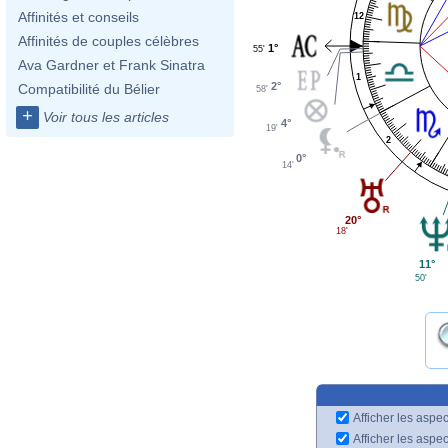
Affinités et conseils
12
Affinités de couples célèbres
1°
55'
Ava Gardner et Frank Sinatra
1
2°
Compatibilité du Bélier
58'
+
Voir tous les articles
4°
19'
2
0°
14'
20°
18'
11°
50'
Afficher les aspec
Afficher les aspe