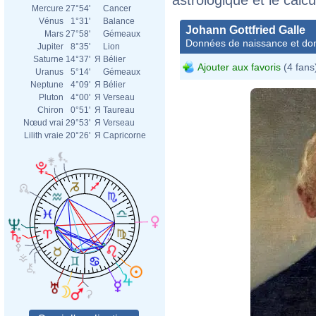
Mercure
27°54'
Cancer
Vénus
1°31'
Balance
Johann Gottfried Galle
Mars
27°58'
Gémeaux
Données de naissance et dom
Jupiter
8°35'
Lion
Saturne
14°37'
Я
Bélier
Ajouter aux favoris
(4 fans
Uranus
5°14'
Gémeaux
Neptune
4°09'
Я
Bélier
Pluton
4°00'
Я
Verseau
Chiron
0°51'
Я
Taureau
Nœud vrai
29°53'
Я
Verseau
Lilith vraie
20°26'
Я
Capricorne