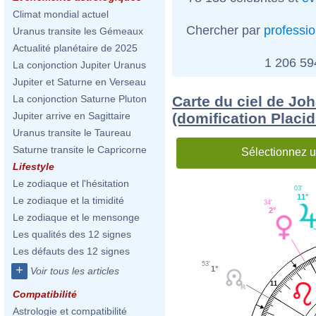
Climat mondial actuel
Chercher par
professi
Uranus transite les Gémeaux
Actualité planétaire de 2025
1 206 5
La conjonction Jupiter Uranus
Jupiter et Saturne en Verseau
Carte du ciel de Joh
La conjonction Saturne Pluton
(domification Placi
Jupiter arrive en Sagittaire
Uranus transite le Taureau
Saturne transite le Capricorne
Sélectionnez u
Lifestyle
Le zodiaque et l'hésitation
03'
11°
Le zodiaque et la timidité
34'
2°
Le zodiaque et le mensonge
Les qualités des 12 signes
Les défauts des 12 signes
53'
+
1°
Voir tous les articles
11
Compatibilité
Astrologie et compatibilité