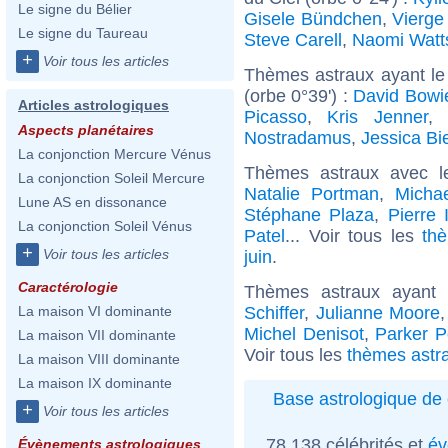
Le signe du Bélier
Gisele Bündchen
,
Vierge
Le signe du Taureau
Steve Carell
,
Naomi Watt
+
Voir tous les articles
Thèmes astraux ayant le
(orbe 0°39') :
David Bowi
Articles astrologiques
Picasso
,
Kris Jenner
,
Aspects planétaires
Nostradamus
,
Jessica Bi
La conjonction Mercure Vénus
Thèmes astraux avec l
La conjonction Soleil Mercure
Natalie Portman
,
Micha
Lune AS en dissonance
Stéphane Plaza
,
Pierre 
La conjonction Soleil Vénus
Patel
... Voir tous les
th
+
Voir tous les articles
juin
.
Caractérologie
Thèmes astraux ayan
Schiffer
,
Julianne Moore
La maison VI dominante
Michel Denisot
,
Parker P
La maison VII dominante
Voir tous les
thèmes astr
La maison VIII dominante
La maison IX dominante
Base astrologique de 
+
Voir tous les articles
78 138 célébrités et
év
Évènements astrologiques