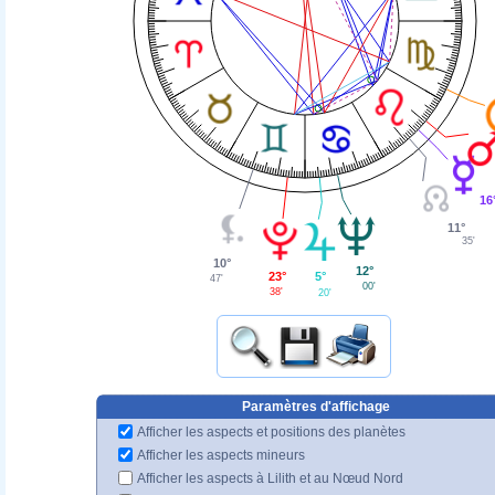
16
11°
35'
10°
12°
23°
5°
47'
00'
38'
20'
Paramètres d'affichage
Afficher les aspects et positions des planètes
Afficher les aspects mineurs
Afficher les aspects à Lilith et au Nœud Nord