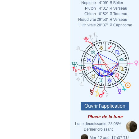
Neptune
4°09'
Я
Bélier
Pluton
4°01'
Я
Verseau
Chiron
0°52'
Я
Taureau
Nœud vrai
29°53'
Я
Verseau
Lilith vraie
20°37'
Я
Capricorne
Phase de la lune
Lune décroissante, 28.08%
Dernier croissant
Mer. 12 août 17h37 T.U.