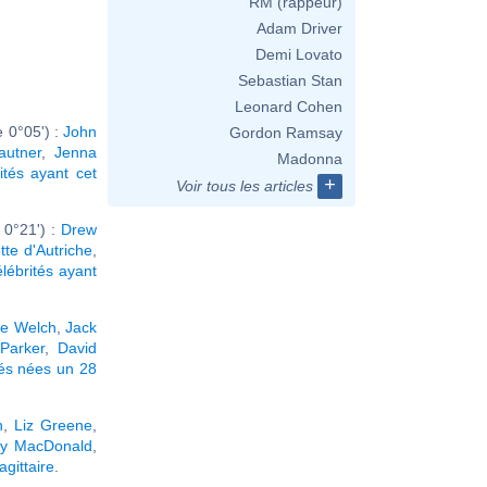
RM (rappeur)
Adam Driver
Demi Lovato
Sebastian Stan
Leonard Cohen
 0°05') :
John
Gordon Ramsay
autner
,
Jenna
Madonna
ités ayant cet
+
Voir tous les articles
 0°21') :
Drew
tte d'Autriche
,
élébrités ayant
ce Welch
,
Jack
Parker
,
David
tés nées un 28
n
,
Liz Greene
,
ly MacDonald
,
gittaire
.