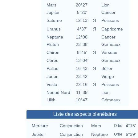
Mars
20°27'
Lion
Jupiter
5°20'
Cancer
Saturne
12°13'
Я
Poissons
Uranus
4°37'
Я
Capricorne
Neptune
12°00'
Cancer
Pluton
23°38'
Gémeaux
Chiron
8°45'
Я
Verseau
Cérès
13°04'
Gémeaux
Pallas
16°43'
Я
Bélier
Junon
23°42'
Vierge
Vesta
22°16'
Я
Poissons
Noeud Nord
11°35'
Lion
Lilith
10°47'
Gémeaux
Liste des aspects planétaires
Mercure
Conjonction
Mars
4°15'
Orbe
Jupiter
Conjonction
Neptune
6°39'
Orbe