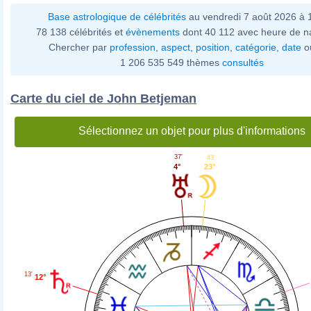
Base astrologique de célébrités
au vendredi 7 août 2026 à
78 138 célébrités et
évènements
dont 40 112 avec heure de n
Chercher par
profession
,
aspect
,
position
,
catégorie
,
date
o
1 206 535 549 thèmes
consultés
Carte du ciel de John Betjeman
Sélectionnez un objet pour plus d'informations
37'
43'
4°
23°
13'
12°