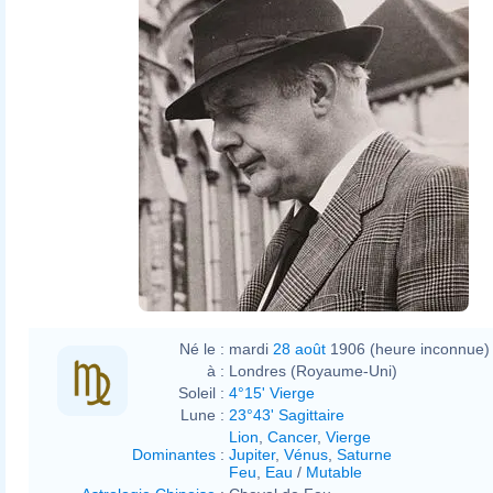
National
Media Museum
MediaJet
Né le :
mardi
28 août
1906 (heure inconnue)
à :
Londres (Royaume-Uni)
Soleil :
4°15' Vierge
Lune :
23°43' Sagittaire
Lion
,
Cancer
,
Vierge
Dominantes
:
Jupiter
,
Vénus
,
Saturne
Feu
,
Eau
/
Mutable