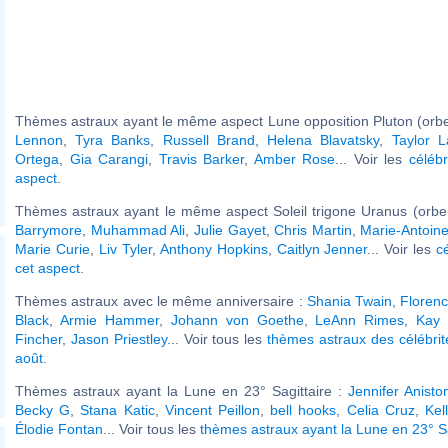
Thèmes astraux ayant le même aspect Lune opposition Pluton (orbe
Lennon
,
Tyra Banks
,
Russell Brand
,
Helena Blavatsky
,
Taylor L
Ortega
,
Gia Carangi
,
Travis Barker
,
Amber Rose
... Voir les
célébr
aspect
.
Thèmes astraux ayant le même aspect Soleil trigone Uranus (orbe
Barrymore
,
Muhammad Ali
,
Julie Gayet
,
Chris Martin
,
Marie-Antoine
Marie Curie
,
Liv Tyler
,
Anthony Hopkins
,
Caitlyn Jenner
... Voir les
c
cet aspect
.
Thèmes astraux avec le même anniversaire :
Shania Twain
,
Floren
Black
,
Armie Hammer
,
Johann von Goethe
,
LeAnn Rimes
,
Kay 
Fincher
,
Jason Priestley
... Voir tous les
thèmes astraux des célébri
août
.
Thèmes astraux ayant la Lune en 23° Sagittaire :
Jennifer Anisto
Becky G
,
Stana Katic
,
Vincent Peillon
,
bell hooks
,
Celia Cruz
,
Kel
Élodie Fontan
... Voir tous les
thèmes astraux ayant la Lune en 23° Sa