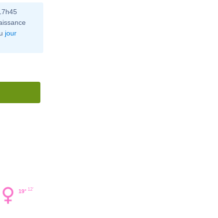
 17h45
aissance
u
jour
12'
19°