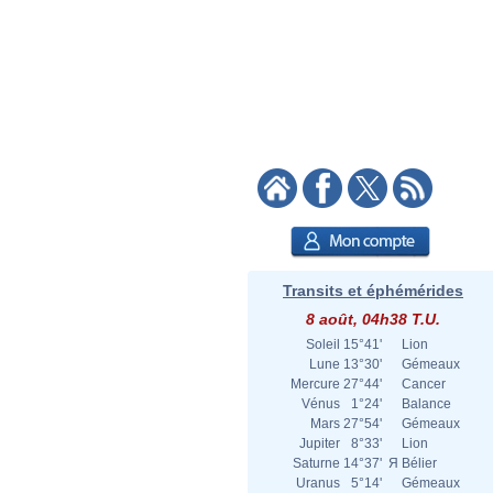
Transits et éphémérides
8 août, 04h38 T.U.
Soleil
15°41'
Lion
Lune
13°30'
Gémeaux
Mercure
27°44'
Cancer
Vénus
1°24'
Balance
Mars
27°54'
Gémeaux
Jupiter
8°33'
Lion
Saturne
14°37'
Я
Bélier
Uranus
5°14'
Gémeaux