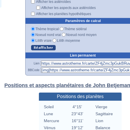
Afficher les astéroïdes
Afficher les aspects aux astéroïdes
Afficher les planètes hypothétiques
Paramètres de calcul
Thème tropical
Thème sidéral
Noeud nord vrai
Noeud nord moyen
Lilith vraie
Lilith moyenne
Lien permanent
Lien
BBCode
Positions et aspects planétaires de John Betjema
Positions des planètes
Soleil
4°15'
Vierge
Lune
23°43'
Sagittaire
Mercure
16°11'
Lion
Vénus
19°12'
Balance