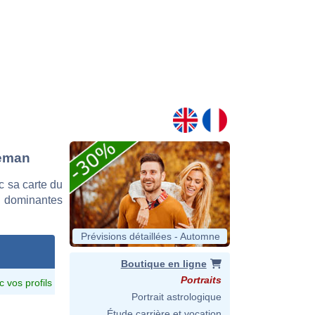
jeman
 sa carte du
es dominantes
Prévisions détaillées - Automne
Boutique en ligne
Portraits
c vos profils
Portrait astrologique
Étude carrière et vocation