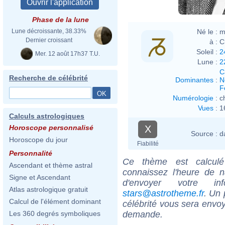
Phase de la lune
Né le :
m
Lune décroissante, 38.33%
Dernier croissant
à :
C
Soleil :
2
Mer. 12 août 17h37 T.U.
Lune :
2
C
Recherche de célébrité
Dominantes
:
N
F
Numérologie
:
c
Vues
:
1
Calculs astrologiques
X
Horoscope personnalisé
Source :
d
Horoscope du jour
Fiabilité
Personnalité
Ce thème est calculé 
Ascendant et thème astral
connaissez l'heure de 
Signe et Ascendant
d'envoyer votre i
Atlas astrologique gratuit
stars@astrotheme.fr
. Un 
Calcul de l'élément dominant
célébrité vous sera envoy
demande.
Les 360 degrés symboliques