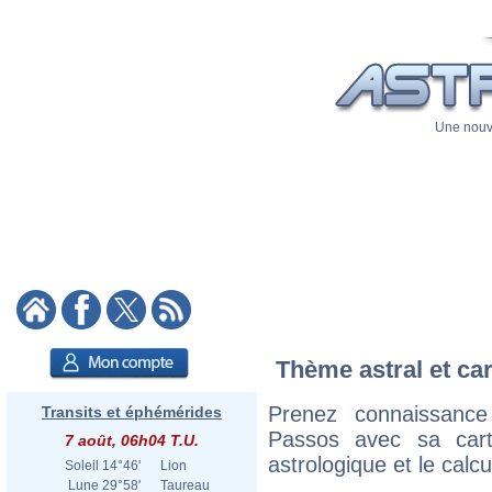
Une nouve
Thème astral et ca
Prenez connaissanc
Transits et éphémérides
Passos avec sa carte
7 août, 06h04 T.U.
astrologique et le calc
Soleil
14°46'
Lion
Lune
29°58'
Taureau