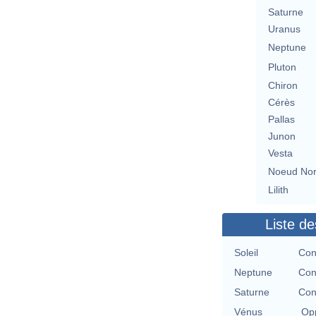
Saturne
Uranus
Neptune
Pluton
Chiron
Cérès
Pallas
Junon
Vesta
Noeud No
Lilith
Liste de
Soleil
Con
Neptune
Con
Saturne
Con
Vénus
Opp