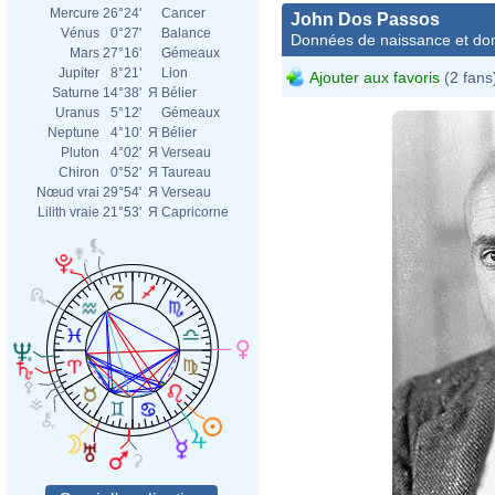
Mercure
26°24'
Cancer
John Dos Passos
Vénus
0°27'
Balance
Données de naissance et dom
Mars
27°16'
Gémeaux
Jupiter
8°21'
Lion
Ajouter aux favoris
(2 fans
Saturne
14°38'
Я
Bélier
Uranus
5°12'
Gémeaux
Neptune
4°10'
Я
Bélier
Pluton
4°02'
Я
Verseau
Chiron
0°52'
Я
Taureau
Nœud vrai
29°54'
Я
Verseau
Lilith vraie
21°53'
Я
Capricorne