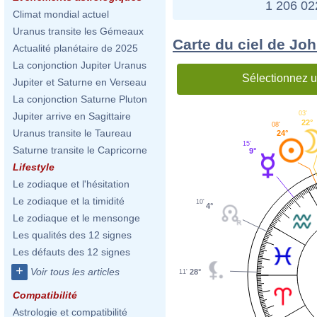
1 206 0
Climat mondial actuel
Uranus transite les Gémeaux
Carte du ciel de Jo
Actualité planétaire de 2025
La conjonction Jupiter Uranus
Sélectionnez u
Jupiter et Saturne en Verseau
La conjonction Saturne Pluton
03'
Jupiter arrive en Sagittaire
22°
08'
Uranus transite le Taureau
24°
15'
Saturne transite le Capricorne
9°
Lifestyle
Le zodiaque et l'hésitation
Le zodiaque et la timidité
10'
4°
Le zodiaque et le mensonge
Les qualités des 12 signes
Les défauts des 12 signes
+
Voir tous les articles
28°
11'
Compatibilité
Astrologie et compatibilité