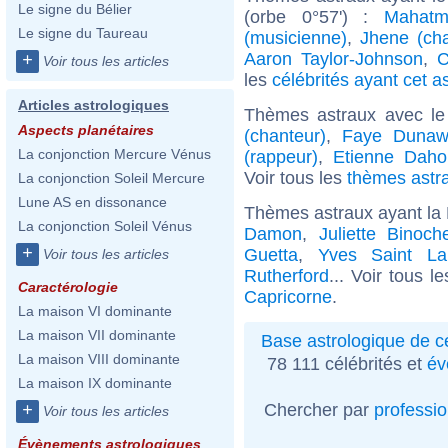
Le signe du Bélier
(orbe 0°57') :
Mahatm
Le signe du Taureau
(musicienne)
,
Jhene (ch
Aaron Taylor-Johnson
,
C
+
Voir tous les articles
les
célébrités ayant cet a
Articles astrologiques
Thèmes astraux avec le
Aspects planétaires
(chanteur)
,
Faye Dunaw
La conjonction Mercure Vénus
(rappeur)
,
Etienne Daho
Voir tous les
thèmes astra
La conjonction Soleil Mercure
Lune AS en dissonance
Thèmes astraux ayant la 
La conjonction Soleil Vénus
Damon
,
Juliette Binoch
+
Guetta
,
Yves Saint La
Voir tous les articles
Rutherford
... Voir tous l
Caractérologie
Capricorne
.
La maison VI dominante
La maison VII dominante
Base astrologique de cé
La maison VIII dominante
78 111 célébrités et
év
La maison IX dominante
Chercher par
professi
+
Voir tous les articles
Évènements astrologiques