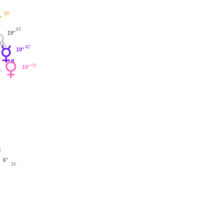
25'
°
43'
19°
42'
19°
00'
18°
6°
34'