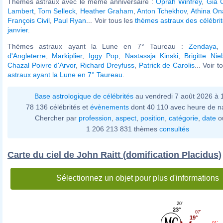
Thèmes astraux avec le même anniversaire :
Oprah Winfrey
,
Gia 
Lambert
,
Tom Selleck
,
Heather Graham
,
Anton Tchekhov
,
Athina On
François Civil
,
Paul Ryan
... Voir tous les
thèmes astraux des célébri
janvier
.
Thèmes astraux ayant la Lune en 7° Taureau :
Zendaya
d'Angleterre
,
Markiplier
,
Iggy Pop
,
Nastassja Kinski
,
Brigitte Nie
Chazal Poivre d'Arvor
,
Richard Dreyfuss
,
Patrick de Carolis
... Voir 
astraux ayant la Lune en 7° Taureau
.
Base astrologique de célébrités
au vendredi 7 août 2026 à
78 136 célébrités et
évènements
dont 40 110 avec heure de n
Chercher par
profession
,
aspect
,
position
,
catégorie
,
date
o
1 206 213 831 thèmes
consultés
Carte du ciel de John Raitt (domification Placidus)
Sélectionnez un objet pour plus d'informations
20'
23°
07'
19°
01'