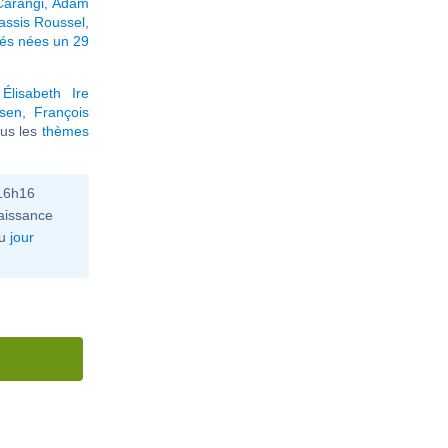
Carangi
,
Adam
assis Roussel
,
tés nées un 29
,
Élisabeth Ire
lsen
,
François
tous les
thèmes
 16h16
aissance
u
jour