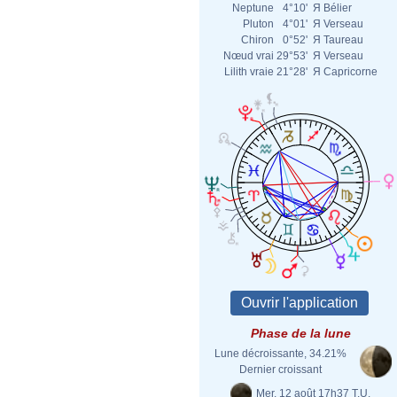
Neptune
4°10'
Я
Bélier
Pluton
4°01'
Я
Verseau
Chiron
0°52'
Я
Taureau
Nœud vrai
29°53'
Я
Verseau
Lilith vraie
21°28'
Я
Capricorne
Phase de la lune
Lune décroissante, 34.21%
Dernier croissant
Mer. 12 août 17h37 T.U.