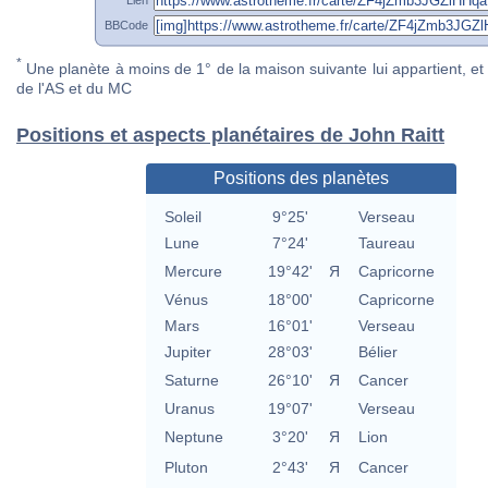
BBCode
*
Une planète à moins de 1° de la maison suivante lui appartient, et 
de l'AS et du MC
Positions et aspects planétaires de John Raitt
Positions des planètes
Soleil
9°25'
Verseau
Lune
7°24'
Taureau
Mercure
19°42'
Я
Capricorne
Vénus
18°00'
Capricorne
Mars
16°01'
Verseau
Jupiter
28°03'
Bélier
Saturne
26°10'
Я
Cancer
Uranus
19°07'
Verseau
Neptune
3°20'
Я
Lion
Pluton
2°43'
Я
Cancer