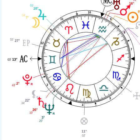
16°
03'
28°
9
10
24'
7°
11
9
8
55'
27°
12
7
13°
03'
1
6
2°
2
43'
3
5
22°
34'
4
26°
10'
3°
20'
11°
02'