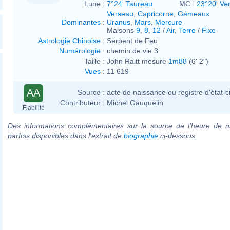
Lune :
7°24' Taureau
MC :
23°20' Ve
Verseau
,
Capricorne
,
Gémeaux
Dominantes
:
Uranus
,
Mars
,
Mercure
Maisons
9
,
8
,
12
/
Air
,
Terre
/
Fixe
Astrologie Chinoise
:
Serpent de Feu
Numérologie
:
chemin de vie 3
Taille :
John Raitt mesure
1m88
(6' 2")
Vues
:
11 619
AA
Source :
acte de naissance ou registre d'état-ci
Contributeur :
Michel Gauquelin
Fiabilité
Des informations complémentaires sur la source de l'heure de n
parfois disponibles dans l'extrait de
biographie
ci-dessous.