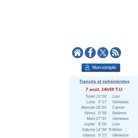
Transits et éphémérides
7 août, 14h59 T.U.
Soleil
15°08'
Lion
Lune
5°17'
Gémeaux
Mercure
26°55'
Cancer
Vénus
0°50'
Balance
Mars
27°31'
Gémeaux
Jupiter
8°26'
Lion
Saturne
14°38'
Я
Bélier
Uranus
5°13'
Gémeaux