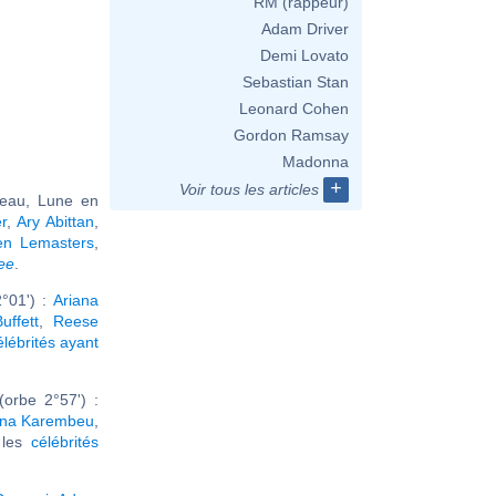
RM (rappeur)
Adam Driver
Demi Lovato
Sebastian Stan
Leonard Cohen
Gordon Ramsay
Madonna
+
Voir tous les articles
seau, Lune en
r
,
Ary Abittan
,
en Lemasters
,
ee
.
°01') :
Ariana
uffett
,
Reese
élébrités ayant
orbe 2°57') :
ana Karembeu
,
r les
célébrités