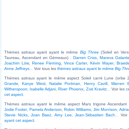
Thèmes astraux ayant ayant le même
Big Three
(Soleil en Ver
Taureau, Ascendant en Gémeaux) :
Darren Criss
,
Mareva Galante
Joachim Löw
,
Renee Fleming
,
Vince Carter
,
Kévin Mayer
,
Braed
Anne Jeffreys
... Voir tous les
thèmes astraux ayant le même
Big Thr
Thèmes astraux ayant le même aspect Soleil carré Lune (orbe 2
Grande
,
Kanye West
,
Natalie Portman
,
Henry Cavill
,
Warren B
Witherspoon
,
Isabelle Adjani
,
River Phoenix
,
Zoë Kravitz
... Voir les
c
cet aspect
.
Thèmes astraux ayant le même aspect Mars trigone Ascendant (
Jodie Foster
,
Pamela Anderson
,
Robin Williams
,
Jim Morrison
,
Adri
Stevie Nicks
,
Joan Baez
,
Amy Lee
,
Jean-Sébastien Bach
... Voi
ayant cet aspect
.