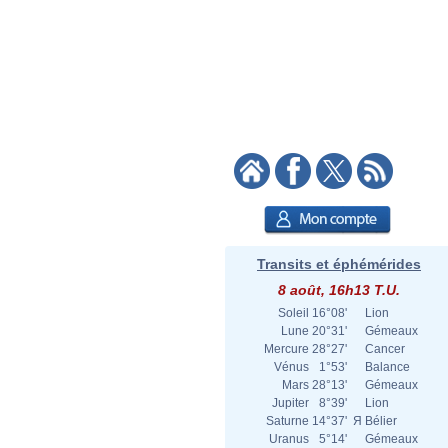
Transits et éphémérides
8 août, 16h13 T.U.
Soleil
16°08'
Lion
Lune
20°31'
Gémeaux
Mercure
28°27'
Cancer
Vénus
1°53'
Balance
Mars
28°13'
Gémeaux
Jupiter
8°39'
Lion
Saturne
14°37'
Я
Bélier
Uranus
5°14'
Gémeaux