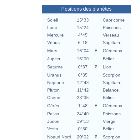
Positions des planètes
Soleil
15°33'
Capricorne
Lune
15°24'
Poissons
Mercure
4°45'
Verseau
Vénus
6°18'
Sagittaire
Mars
16°04'
Я
Gémeaux
Jupiter
16°00'
Bélier
Saturne
0°37'
Я
Lion
Uranus
6°35'
Scorpion
Neptune
12°43'
Sagittaire
Pluton
11°42'
Balance
Chiron
23°35'
Bélier
Cérès
1°48'
Я
Gémeaux
Pallas
24°40'
Poissons
Junon
19°13'
Vierge
Vesta
0°30'
Bélier
Noeud Nord
20°02'
Я
Scorpion