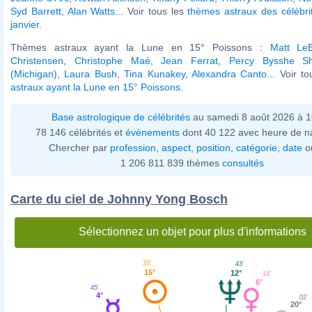
Syd Barrett
,
Alan Watts
... Voir tous les
thèmes astraux des célébri
janvier
.
Thèmes astraux ayant la Lune en 15° Poissons :
Matt LeB
Christensen
,
Christophe Maé
,
Jean Ferrat
,
Percy Bysshe Sh
(Michigan)
,
Laura Bush
,
Tina Kunakey
,
Alexandra Canto
... Voir t
astraux ayant la Lune en 15° Poissons
.
Base astrologique de célébrités
au samedi 8 août 2026 à 
78 146 célébrités et
évènements
dont 40 122 avec heure de n
Chercher par
profession
,
aspect
,
position
,
catégorie
,
date
o
1 206 811 839 thèmes
consultés
Carte du ciel de Johnny Yong Bosch
Sélectionnez un objet pour plus d'informations
33'
43'
15°
12°
18'
6°
45'
4°
02'
20°