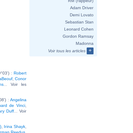
RM (rappeur)
Adam Driver
Demi Lovato
Sebastian Stan
Leonard Cohen
Gordon Ramsay
Madonna
+
Voir tous les articles
°03') :
Robert
aBeouf
,
Conor
ms
... Voir les
08') :
Angelina
ard de Vinci
,
ary Duff
... Voir
)
,
Irina Shayk
,
rman Reedus
,