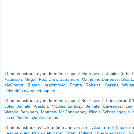
Thèmes astraux ayant le même aspect Mars sextile Jupiter (orbe 0
Pattinson
,
Megan Fox
,
Drew Barrymore
,
Catherine Deneuve
,
Shia L
McGregor
,
Zlatan Ibrahimovic
,
Emma Roberts
,
Serena Willia
célébrités ayant cet aspect
.
Thèmes astraux ayant le même aspect Soleil sextile Lune (orbe 0°
Jolie
,
Jennifer Aniston
,
Nicolas Sarkozy
,
Jennifer Lawrence
,
Léon
Victoria Beckham
,
Matthew McConaughey
,
Nicole Scherzinger
,
Hil
les
célébrités ayant cet aspect
.
Thèmes astraux avec le même anniversaire :
Alex Turner (musicien
Jeanne d'Arc
,
Rowan Atkinson
,
Tiffany Pollard
,
Thierry Ardisson
,
No