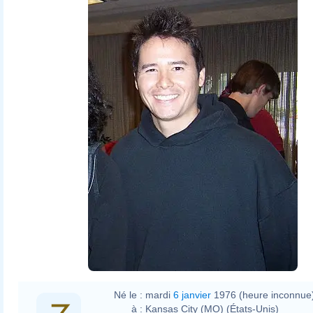
Né le :
mardi
6 janvier
1976 (heure inconnue
à :
Kansas City (MO) (États-Unis)