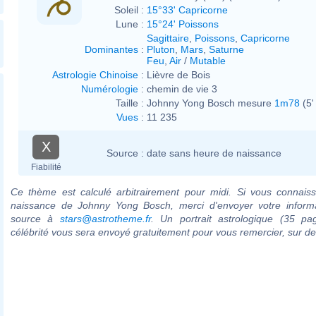
Soleil :
15°33' Capricorne
Lune :
15°24' Poissons
Sagittaire
,
Poissons
,
Capricorne
Dominantes
:
Pluton
,
Mars
,
Saturne
Feu
,
Air
/
Mutable
Astrologie Chinoise
:
Lièvre de Bois
Numérologie
:
chemin de vie 3
Taille :
Johnny Yong Bosch mesure
1m78
(5'
Vues
:
11 235
X
Source :
date sans heure de naissance
Fiabilité
Ce thème est calculé arbitrairement pour midi. Si vous connaiss
naissance de Johnny Yong Bosch, merci d'envoyer votre inform
source à
stars@astrotheme.fr
. Un portrait astrologique (35 pa
célébrité vous sera envoyé gratuitement pour vous remercier, sur 