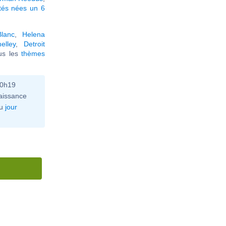
tés nées un 6
lanc
,
Helena
elley
,
Detroit
ous les
thèmes
10h19
aissance
u
jour