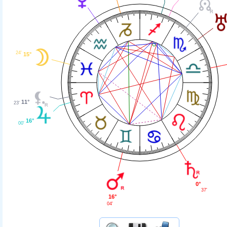
24'
15°
11°
23'
16°
00'
0°
37'
16°
04'