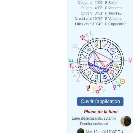
Neptune
4°09'
Я
Bélier
Pluton
4°00'
Я
Verseau
Chiron
0°51'
Я
Taureau
Nœud vrai
29°52'
Я
Verseau
Lilith vraie
19°49'
Я
Capricorne
Phase de la lune
Lune décroissante, 23.14%
Dernier croissant
Mer. 12 août 17h37 T.U.