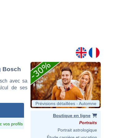
ng Bosch
sch avec sa
alcul de ses
Prévisions détaillées - Automne
Boutique en ligne
Portraits
c vos profils
Portrait astrologique
Étude carrière et vocation