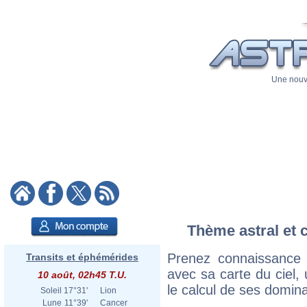
Une nouve
Thème astral et 
Prenez connaissance
Transits et éphémérides
avec sa carte du ciel, 
10 août, 02h45 T.U.
le calcul de ses domina
Soleil
17°31'
Lion
Lune
11°39'
Cancer