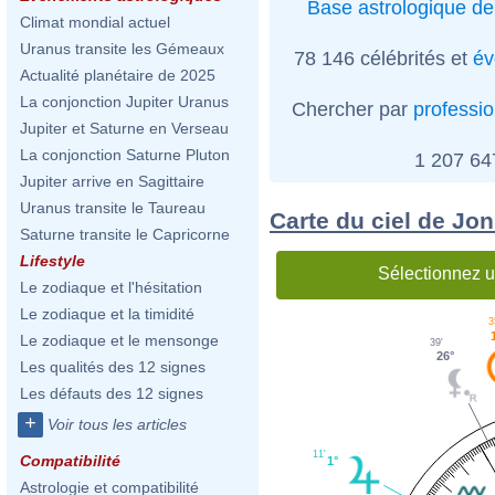
Base astrologique de
Climat mondial actuel
Uranus transite les Gémeaux
78 146 célébrités et
év
Actualité planétaire de 2025
La conjonction Jupiter Uranus
Chercher par
professi
Jupiter et Saturne en Verseau
La conjonction Saturne Pluton
1 207 6
Jupiter arrive en Sagittaire
Uranus transite le Taureau
Carte du ciel de Jo
Saturne transite le Capricorne
Lifestyle
Sélectionnez u
Le zodiaque et l'hésitation
Le zodiaque et la timidité
3
Le zodiaque et le mensonge
39'
26°
Les qualités des 12 signes
Les défauts des 12 signes
+
Voir tous les articles
11'
Compatibilité
1°
Astrologie et compatibilité