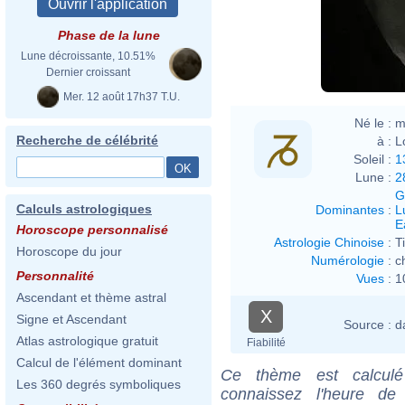
Phase de la lune
Lune décroissante, 10.51%
Dernier croissant
Mer. 12 août 17h37 T.U.
Né le :
m
Recherche de célébrité
à :
L
Soleil :
1
Lune :
2
G
Calculs astrologiques
Dominantes
:
L
E
Horoscope personnalisé
Astrologie Chinoise
:
T
Horoscope du jour
Numérologie
:
c
Personnalité
Vues
:
1
Ascendant et thème astral
X
Signe et Ascendant
Source :
d
Atlas astrologique gratuit
Fiabilité
Calcul de l'élément dominant
Ce thème est calculé 
Les 360 degrés symboliques
connaissez l'heure de