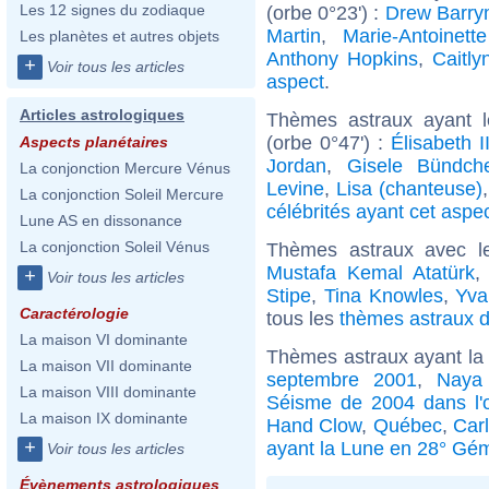
Les 12 signes du zodiaque
(orbe 0°23') :
Drew Barry
Martin
,
Marie-Antoinett
Les planètes et autres objets
Anthony Hopkins
,
Caitly
+
Voir tous les articles
aspect
.
Articles astrologiques
Thèmes astraux ayant 
(orbe 0°47') :
Élisabeth 
Aspects planétaires
Jordan
,
Gisele Bündch
La conjonction Mercure Vénus
Levine
,
Lisa (chanteuse)
La conjonction Soleil Mercure
célébrités ayant cet aspe
Lune AS en dissonance
La conjonction Soleil Vénus
Thèmes astraux avec l
Mustafa Kemal Atatürk
+
Voir tous les articles
Stipe
,
Tina Knowles
,
Yva
Caractérologie
tous les
thèmes astraux d
La maison VI dominante
Thèmes astraux ayant l
La maison VII dominante
septembre 2001
,
Naya
La maison VIII dominante
Séisme de 2004 dans l'
La maison IX dominante
Hand Clow
,
Québec
,
Car
+
ayant la Lune en 28° Gé
Voir tous les articles
Évènements astrologiques