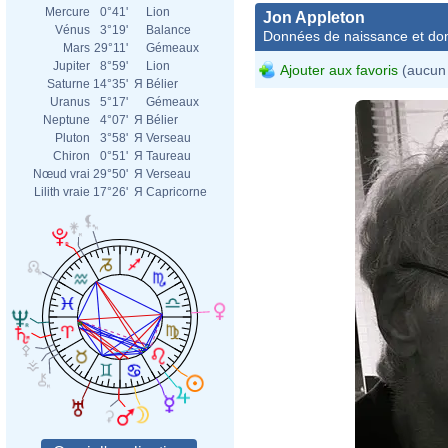
Mercure
0°41'
Lion
Jon Appleton
Vénus
3°19'
Balance
Données de naissance et dom
Mars
29°11'
Gémeaux
Jupiter
8°59'
Lion
Ajouter aux favoris
(aucun 
Saturne
14°35'
Я
Bélier
Uranus
5°17'
Gémeaux
Neptune
4°07'
Я
Bélier
Pluton
3°58'
Я
Verseau
Chiron
0°51'
Я
Taureau
Nœud vrai
29°50'
Я
Verseau
Lilith vraie
17°26'
Я
Capricorne