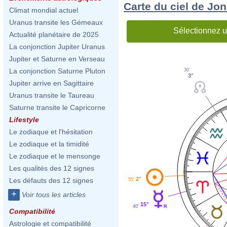
Carte du ciel de Jo
Climat mondial actuel
Uranus transite les Gémeaux
Sélectionnez u
Actualité planétaire de 2025
La conjonction Jupiter Uranus
Jupiter et Saturne en Verseau
La conjonction Saturne Pluton
30'
3°
Jupiter arrive en Sagittaire
Uranus transite le Taureau
Saturne transite le Capricorne
Lifestyle
Le zodiaque et l'hésitation
Le zodiaque et la timidité
Le zodiaque et le mensonge
Les qualités des 12 signes
2°
Les défauts des 12 signes
55'
+
Voir tous les articles
15°
40'
Compatibilité
Astrologie et compatibilité