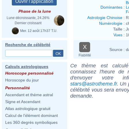
B
Dominantes
:
L
Phase de la lune
F
Astrologie Chinoise
:
R
Lune décroissante, 24.26%
Numérologie
:
c
Dernier croissant
Taille :
J
Mer. 12 août 17h37 T.U.
Vues
:
1
Recherche de célébrité
X
Source :
d
Fiabilité
Ce thème est calculé 
Calculs astrologiques
connaissez l'heure de
Horoscope personnalisé
d'envoyer votre i
Horoscope du jour
stars@astrotheme.fr
. Un 
Personnalité
célébrité vous sera envoy
Ascendant et thème astral
demande.
Signe et Ascendant
Atlas astrologique gratuit
Calcul de l'élément dominant
Les 360 degrés symboliques