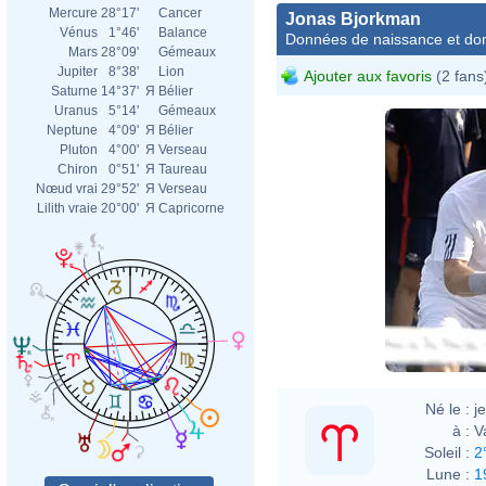
Mercure
28°17'
Cancer
Jonas Bjorkman
Vénus
1°46'
Balance
Données de naissance et dom
Mars
28°09'
Gémeaux
Jupiter
8°38'
Lion
Ajouter aux favoris
(2 fans
Saturne
14°37'
Я
Bélier
Uranus
5°14'
Gémeaux
Neptune
4°09'
Я
Bélier
Pluton
4°00'
Я
Verseau
Chiron
0°51'
Я
Taureau
Nœud vrai
29°52'
Я
Verseau
Lilith vraie
20°00'
Я
Capricorne
Né le :
j
à :
V
Soleil :
2
Lune :
1