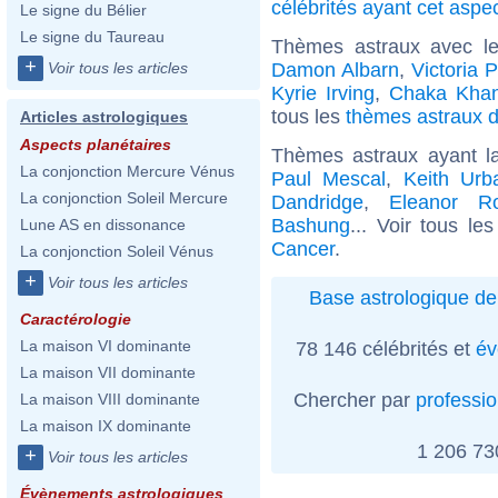
célébrités ayant cet aspe
Le signe du Bélier
Le signe du Taureau
Thèmes astraux avec l
+
Damon Albarn
,
Victoria P
Voir tous les articles
Kyrie Irving
,
Chaka Kha
tous les
thèmes astraux d
Articles astrologiques
Aspects planétaires
Thèmes astraux ayant l
La conjonction Mercure Vénus
Paul Mescal
,
Keith Urb
La conjonction Soleil Mercure
Dandridge
,
Eleanor Ro
Bashung
... Voir tous le
Lune AS en dissonance
Cancer
.
La conjonction Soleil Vénus
+
Voir tous les articles
Base astrologique de
Caractérologie
La maison VI dominante
78 146 célébrités et
év
La maison VII dominante
Chercher par
professi
La maison VIII dominante
La maison IX dominante
1 206 7
+
Voir tous les articles
Évènements astrologiques