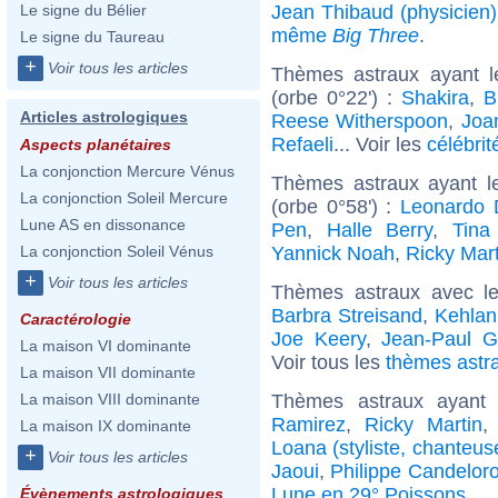
Jean Thibaud (physicien)
Le signe du Bélier
même
Big Three
.
Le signe du Taureau
+
Voir tous les articles
Thèmes astraux ayant 
(orbe 0°22') :
Shakira
,
B
Articles astrologiques
Reese Witherspoon
,
Joa
Refaeli
... Voir les
célébrit
Aspects planétaires
La conjonction Mercure Vénus
Thèmes astraux ayant l
La conjonction Soleil Mercure
(orbe 0°58') :
Leonardo 
Lune AS en dissonance
Pen
,
Halle Berry
,
Tina
Yannick Noah
,
Ricky Mart
La conjonction Soleil Vénus
+
Voir tous les articles
Thèmes astraux avec l
Barbra Streisand
,
Kehlan
Caractérologie
Joe Keery
,
Jean-Paul Ga
La maison VI dominante
Voir tous les
thèmes astra
La maison VII dominante
Thèmes astraux ayant
La maison VIII dominante
Ramirez
,
Ricky Martin
La maison IX dominante
Loana (styliste, chanteus
+
Voir tous les articles
Jaoui
,
Philippe Candelor
Lune en 29° Poissons
.
Évènements astrologiques