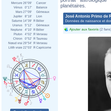
Mercure
26°09'
Cancer
planétaires.
Vénus
0°17'
Balance
Mars
27°09'
Gémeaux
José Antonio Primo de 
Jupiter
8°18'
Lion
Données de naissance et dom
Saturne
14°39'
Я
Bélier
Uranus
5°12'
Gémeaux
Ajouter aux favoris
(2 fans
Neptune
4°10'
Я
Bélier
Pluton
4°02'
Я
Verseau
Chiron
0°52'
Я
Taureau
Nœud vrai
29°54'
Я
Verseau
Lilith vraie
22°03'
Я
Capricorne