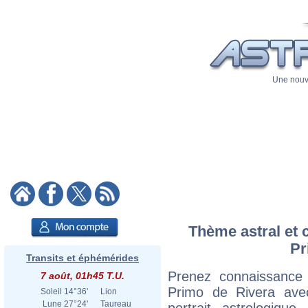
Une nouve
Thème astral et 
Pr
Transits et éphémérides
Prenez connaissance
7 août, 01h45 T.U.
Primo de Rivera avec
Soleil
14°36'
Lion
Lune
27°24'
Taureau
portrait astrologiqu