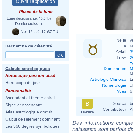
Phase de la lune
Lune décroissante, 40.34%
Dernier croissant
Mer. 12 août 17h37 T.U.
Né le :
v
à :
M
Recherche de célébrité
Soleil :
3
Lune :
2
T
Dominantes
:
M
Calculs astrologiques
M
Horoscope personnalisé
Astrologie Chinoise
:
L
Horoscope du jour
Numérologie
:
c
Personnalité
Vues
:
6
Ascendant et thème astral
B
Source :
b
Signe et Ascendant
Contributeur :
A
Atlas astrologique gratuit
Fiabilité
Calcul de l'élément dominant
Des informations complé
Les 360 degrés symboliques
naissance sont parfois di