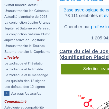
Climat mondial actuel
Base astrologique de cé
Uranus transite les Gémeaux
78 111 célébrités et
év
Actualité planétaire de 2025
La conjonction Jupiter Uranus
Chercher par
professi
Jupiter et Saturne en Verseau
La conjonction Saturne Pluton
1 205 9
Jupiter arrive en Sagittaire
Uranus transite le Taureau
Carte du ciel de Jo
Saturne transite le Capricorne
(domification Placi
Lifestyle
Le zodiaque et l'hésitation
Sélectionnez u
Le zodiaque et la timidité
Le zodiaque et le mensonge
Les qualités des 12 signes
Les défauts des 12 signes
+
Voir tous les articles
53'
28°
Compatibilité
10
Astrologie et compatibilité