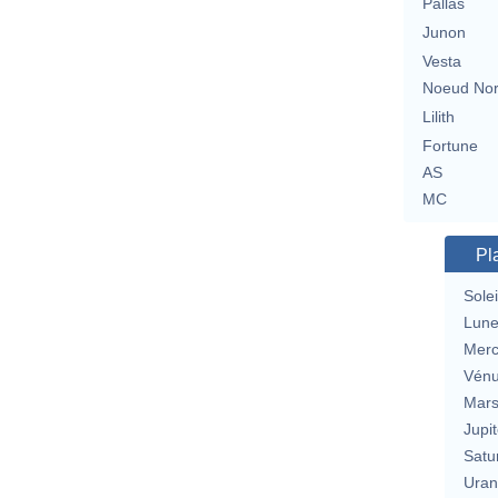
Pallas
Junon
Vesta
Noeud No
Lilith
Fortune
AS
MC
Pl
Solei
Lun
Merc
Vén
Mar
Jupit
Satu
Uran