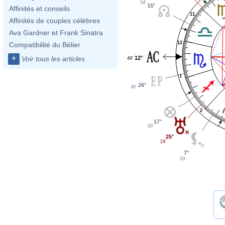
54'
15°
Affinités et conseils
11
Affinités de couples célèbres
Ava Gardner et Frank Sinatra
12
Compatibilité du Bélier
+
12°
Voir tous les articles
49'
1
26°
30'
2
17°
00'
25°
24'
7°
53'