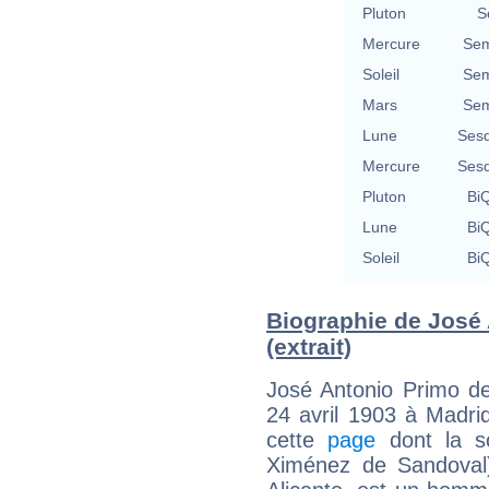
Pluton
S
Mercure
Sem
Soleil
Sem
Mars
Sem
Lune
Sesq
Mercure
Sesq
Pluton
BiQ
Lune
BiQ
Soleil
BiQ
Biographie de José 
(extrait)
José Antonio Primo de
24 avril 1903 à Madri
cette
page
dont la so
Ximénez de Sandoval