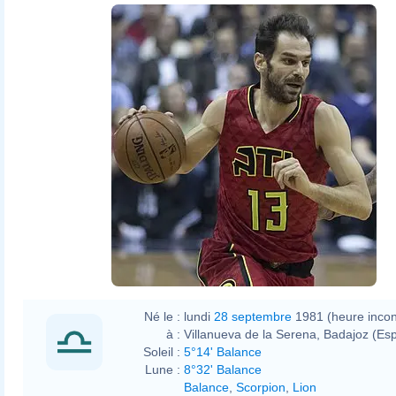
Né le :
lundi
28 septembre
1981 (heure inco
à :
Villanueva de la Serena, Badajoz (Es
Soleil :
5°14' Balance
Lune :
8°32' Balance
Balance
,
Scorpion
,
Lion