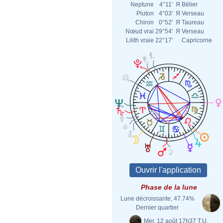
Neptune
4°11'
Я
Bélier
Pluton
4°03'
Я
Verseau
Chiron
0°52'
Я
Taureau
Nœud vrai
29°54'
Я
Verseau
Lilith vraie
22°17'
Capricorne
Phase de la lune
Lune décroissante, 47.74%
Dernier quartier
Mer. 12 août 17h37 T.U.