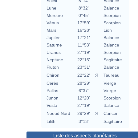
Soleil
5°14'
Balance
Lune
8°32'
Balance
Mercure
0°45'
Scorpion
Vénus
17°59'
Scorpion
Mars
16°28'
Lion
Jupiter
17°21'
Balance
Saturne
11°53'
Balance
Uranus
27°19'
Scorpion
Neptune
22°15'
Sagittaire
Pluton
23°31'
Balance
Chiron
22°22'
Я
Taureau
Cérès
28°29'
Vierge
Pallas
6°37'
Vierge
Junon
12°20'
Scorpion
Vesta
27°19'
Balance
Noeud Nord
29°29'
Я
Cancer
Lilith
3°13'
Sagittaire
Liste des aspects planétaires