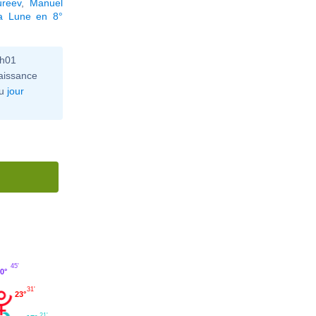
ureev
,
Manuel
la Lune en 8°
2h01
aissance
u
jour
45'
0°
31'
23°
21'