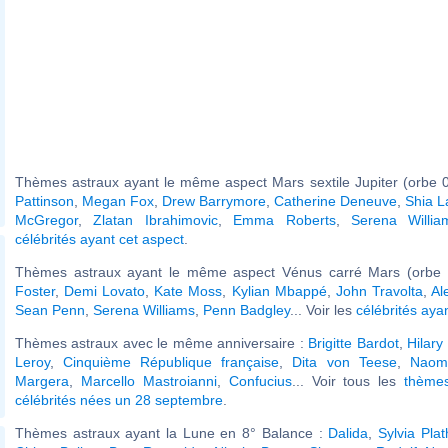
Thèmes astraux ayant le même aspect Mars sextile Jupiter (orbe 0
Pattinson
,
Megan Fox
,
Drew Barrymore
,
Catherine Deneuve
,
Shia L
McGregor
,
Zlatan Ibrahimovic
,
Emma Roberts
,
Serena Willia
célébrités ayant cet aspect
.
Thèmes astraux ayant le même aspect Vénus carré Mars (orbe 
Foster
,
Demi Lovato
,
Kate Moss
,
Kylian Mbappé
,
John Travolta
,
Al
Sean Penn
,
Serena Williams
,
Penn Badgley
... Voir les
célébrités aya
Thèmes astraux avec le même anniversaire :
Brigitte Bardot
,
Hilary
Leroy
,
Cinquième République française
,
Dita von Teese
,
Naom
Margera
,
Marcello Mastroianni
,
Confucius
... Voir tous les
thème
célébrités nées un 28 septembre
.
Thèmes astraux ayant la Lune en 8° Balance :
Dalida
,
Sylvia Plat