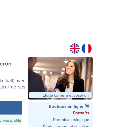
derón
etball) avec
calcul de ses
Étude carrière et vocation
Boutique en ligne
Portraits
Portrait astrologique
c vos profils
Étude carrière et vocation