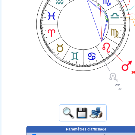
16
29°
29'
Paramètres d'affichage