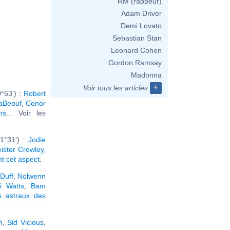
RM (rappeur)
Adam Driver
Demi Lovato
Sebastian Stan
Leonard Cohen
Gordon Ramsay
Madonna
+
Voir tous les articles
°53') :
Robert
aBeouf
,
Conor
ms
... Voir les
1°31') :
Jodie
eister Crowley
,
nt cet aspect
.
 Duff
,
Nolwenn
i Watts
,
Bam
s astraux des
h
,
Sid Vicious
,