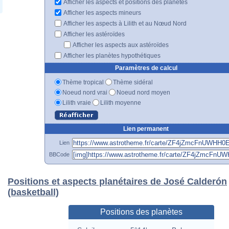
Afficher les aspects et positions des planètes
Afficher les aspects mineurs
Afficher les aspects à Lilith et au Nœud Nord
Afficher les astéroïdes
Afficher les aspects aux astéroïdes
Afficher les planètes hypothétiques
Paramètres de calcul
Thème tropical
Thème sidéral
Noeud nord vrai
Noeud nord moyen
Lilith vraie
Lilith moyenne
Lien permanent
Lien
BBCode
Positions et aspects planétaires de José Calderón
(basketball)
Positions des planètes