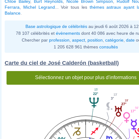
Chloe Bailey
,
Burt Reynolds
,
Nicole Brown Simpson
,
Rudolf No
Ferrara
,
Michel Legrand
... Voir tous les
thèmes astraux ayant 
Balance
.
Base astrologique de célébrités
au jeudi 6 août 2026 à 1
78 107 célébrités et
évènements
dont 40 086 avec heure de n
Chercher par
profession
,
aspect
,
position
,
catégorie
,
date
o
1 205 628 961 thèmes
consultés
Carte du ciel de José Calderón (basketball)
Sélectionnez un objet pour plus d'informations
15'
22°
13'
3°
19'
27°
59'
17°