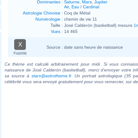
Dominantes
:
Saturne
,
Mars
,
Jupiter
Air
,
Eau
/
Cardinal
Astrologie Chinoise
:
Coq de Métal
Numérologie
:
chemin de vie 11
Taille :
José Calderón (basketball) mesure
1
Vues
:
14 465
X
Source :
date sans heure de naissance
Fiabilité
Ce thème est calculé arbitrairement pour midi. Si vous connaiss
naissance de José Calderón (basketball), merci d'envoyer votre in
sa source à
stars@astrotheme.fr
. Un portrait astrologique (35 p
célébrité vous sera envoyé gratuitement pour vous remercier, sur 