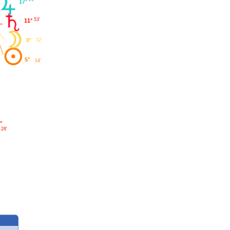
17°
53'
11°
8°
32'
5°
14'
°
28'