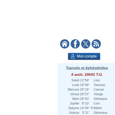
Transits et éphémérides
6 août, 10h01 T.U.
Soleil
13°58'
Lion
Lune
18°08'
Taureau
Mercure
25°16'
Cancer
Vénus
29°37'
Vierge
Mars
26°43'
Gémeaux
Jupiter
8°10'
Lion
Saturne
14°39'
Я
Bélier
Uranus
5°11'
Gémeaux