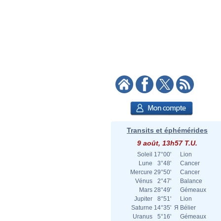
Transits et éphémérides
9 août, 13h57 T.U.
Soleil
17°00'
Lion
Lune
3°48'
Cancer
Mercure
29°50'
Cancer
Vénus
2°47'
Balance
Mars
28°49'
Gémeaux
Jupiter
8°51'
Lion
Saturne
14°35'
Я
Bélier
Uranus
5°16'
Gémeaux