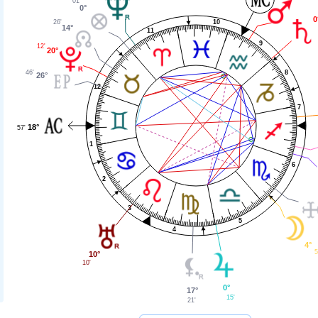
01'
0°
0
26'
10
14°
11
9
12'
20°
8
46'
26°
12
7
18°
57'
1
6
2
3
5
4
4°
5
10°
10'
0°
17°
15'
21'