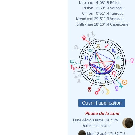
Neptune
4°08'
Я
Bélier
Pluton
3°59'
Я
Verseau
Chiron
0°51'
Я
Taureau
Nœud vrai
29°51'
Я
Verseau
Lilith vraie
18°16'
Я
Capricorne
Phase de la lune
Lune décroissante, 14.75%
Dernier croissant
Mer. 12 août 17h37 T.U.