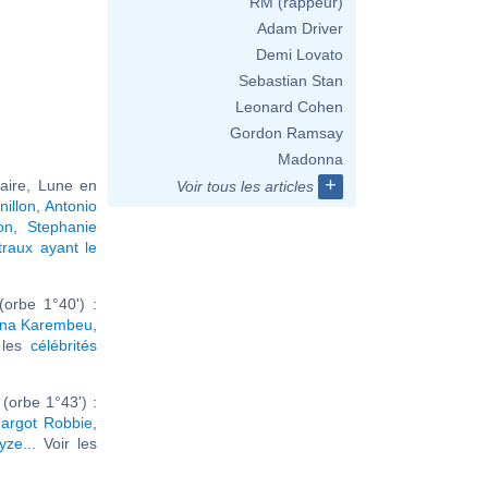
RM (rappeur)
Adam Driver
Demi Lovato
Sebastian Stan
Leonard Cohen
Gordon Ramsay
Madonna
+
taire, Lune en
Voir tous les articles
nillon
,
Antonio
on
,
Stephanie
raux ayant le
orbe 1°40') :
ana Karembeu
,
r les
célébrités
(orbe 1°43') :
argot Robbie
,
yze
... Voir les