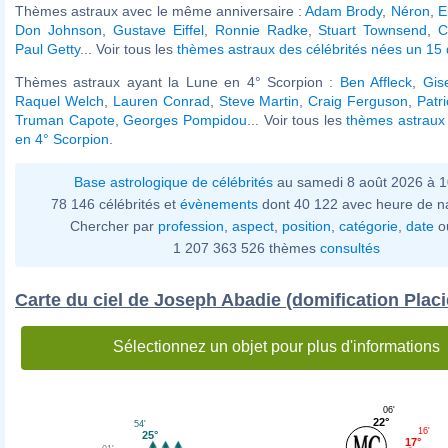
Thèmes astraux avec le même anniversaire :
Adam Brody
,
Néron
,
E
Don Johnson
,
Gustave Eiffel
,
Ronnie Radke
,
Stuart Townsend
,
C
Paul Getty
... Voir tous les
thèmes astraux des célébrités nées un 1
Thèmes astraux ayant la Lune en 4° Scorpion :
Ben Affleck
,
Gis
Raquel Welch
,
Lauren Conrad
,
Steve Martin
,
Craig Ferguson
,
Patr
Truman Capote
,
Georges Pompidou
... Voir tous les
thèmes astraux
en 4° Scorpion
.
Base astrologique de célébrités
au samedi 8 août 2026 à 
78 146 célébrités et
évènements
dont 40 122 avec heure de n
Chercher par
profession
,
aspect
,
position
,
catégorie
,
date
o
1 207 363 526 thèmes
consultés
Carte du ciel de Joseph Abadie (domification Plac
Sélectionnez un objet pour plus d'informations
06'
22°
54'
16'
25°
17°