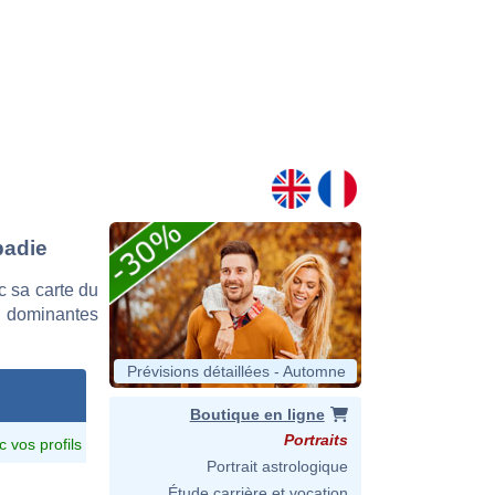
badie
 sa carte du
es dominantes
Prévisions détaillées - Automne
Boutique en ligne
Portraits
c vos profils
Portrait astrologique
Étude carrière et vocation