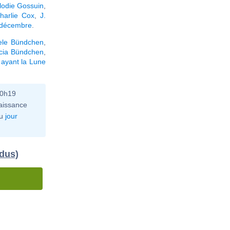
lodie Gossuin
,
harlie Cox
,
J.
5 décembre
.
ele Bündchen
,
icia Bündchen
,
 ayant la Lune
10h19
aissance
u
jour
idus)