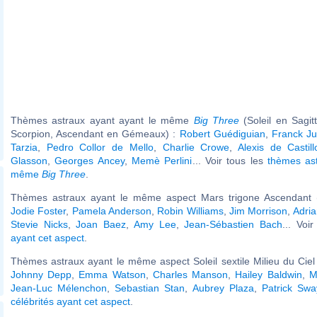
Thèmes astraux ayant ayant le même
Big Three
(Soleil en Sagit
Scorpion, Ascendant en Gémeaux) :
Robert Guédiguian
,
Franck Ju
Tarzia
,
Pedro Collor de Mello
,
Charlie Crowe
,
Alexis de Castill
Glasson
,
Georges Ancey
,
Memè Perlini
... Voir tous les
thèmes ast
même
Big Three
.
Thèmes astraux ayant le même aspect Mars trigone Ascendant (
Jodie Foster
,
Pamela Anderson
,
Robin Williams
,
Jim Morrison
,
Adri
Stevie Nicks
,
Joan Baez
,
Amy Lee
,
Jean-Sébastien Bach
... Voi
ayant cet aspect
.
Thèmes astraux ayant le même aspect Soleil sextile Milieu du Ciel 
Johnny Depp
,
Emma Watson
,
Charles Manson
,
Hailey Baldwin
,
M
Jean-Luc Mélenchon
,
Sebastian Stan
,
Aubrey Plaza
,
Patrick Swa
célébrités ayant cet aspect
.