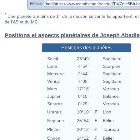
BBCode
*
Une planète à moins de 1° de la maison suivante lui appartient, et 
de l'AS et du MC
Positions et aspects planétaires de Joseph Abadie
Positions des planètes
Soleil
23°49'
Sagittaire
Lune
4°54'
Scorpion
Mercure
2°44'
Sagittaire
Vénus
7°05'
Sagittaire
Mars
17°16'
Verseau
Jupiter
0°15'
Balance
Saturne
0°29'
Verseau
Uranus
10°10'
Я
Lion
Neptune
25°54'
Я
Bélier
Pluton
20°12'
Я
Taureau
Chiron
14°12'
Я
Bélier