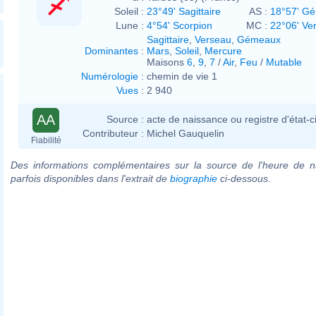
Soleil :
23°49' Sagittaire
AS :
18°57' G
Lune :
4°54' Scorpion
MC :
22°06' Ve
Sagittaire
,
Verseau
,
Gémeaux
Dominantes
:
Mars
,
Soleil
,
Mercure
Maisons
6
,
9
,
7
/
Air
,
Feu
/
Mutable
Numérologie
:
chemin de vie 1
Vues
:
2 940
AA
Source :
acte de naissance ou registre d'état-ci
Contributeur :
Michel Gauquelin
Fiabilité
Des informations complémentaires sur la source de l'heure de n
parfois disponibles dans l'extrait de
biographie
ci-dessous.