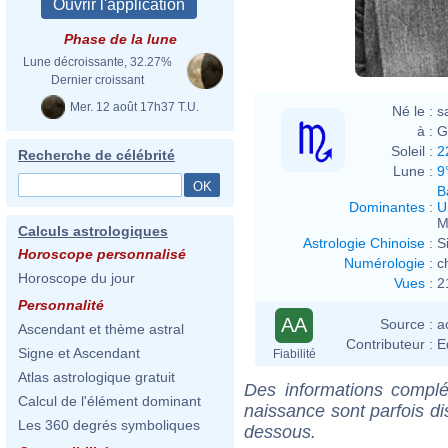
Phase de la lune
Lune décroissante, 32.27%
Dernier croissant
Mer. 12 août 17h37 T.U.
Né le :
s
à :
G
Soleil :
2
Recherche de célébrité
Lune :
9
B
Dominantes
:
U
M
Calculs astrologiques
Astrologie Chinoise
:
S
Horoscope personnalisé
Numérologie
:
c
Horoscope du jour
Vues
:
2
Personnalité
AA
Source :
a
Ascendant et thème astral
Contributeur :
E
Signe et Ascendant
Fiabilité
Atlas astrologique gratuit
Des informations complé
Calcul de l'élément dominant
naissance sont parfois di
Les 360 degrés symboliques
dessous.