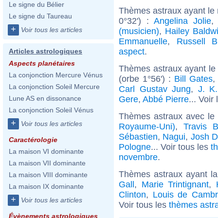
Le signe du Bélier
Thèmes astraux ayant le
Le signe du Taureau
0°32') :
Angelina Jolie
+
Voir tous les articles
(musicien)
,
Hailey Baldw
Emmanuelle
,
Russell B
aspect
.
Articles astrologiques
Aspects planétaires
Thèmes astraux ayant le
La conjonction Mercure Vénus
(orbe 1°56') :
Bill Gates
La conjonction Soleil Mercure
Carl Gustav Jung
,
J. K
Gere
,
Abbé Pierre
... Voir
Lune AS en dissonance
La conjonction Soleil Vénus
Thèmes astraux avec le
+
Voir tous les articles
Royaume-Uni)
,
Travis B
Sébastien
,
Nagui
,
Josh 
Caractérologie
Pologne
... Voir tous les
t
La maison VI dominante
novembre
.
La maison VII dominante
Thèmes astraux ayant la
La maison VIII dominante
Gall
,
Marie Trintignant
,
La maison IX dominante
Clinton
,
Louis de Cambr
+
Voir tous les articles
Voir tous les
thèmes astra
Évènements astrologiques