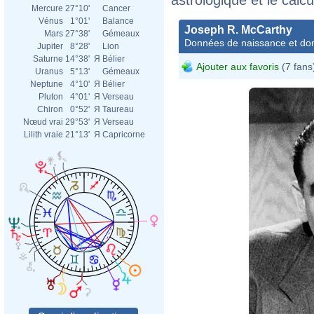
Mercure
27°10'
Cancer
Vénus
1°01'
Balance
Joseph R. McCarthy
Mars
27°38'
Gémeaux
Données de naissance et dom
Jupiter
8°28'
Lion
Saturne
14°38'
Я
Bélier
Ajouter aux favoris
(7 fans
Uranus
5°13'
Gémeaux
Neptune
4°10'
Я
Bélier
Pluton
4°01'
Я
Verseau
Chiron
0°52'
Я
Taureau
Nœud vrai
29°53'
Я
Verseau
Lilith vraie
21°13'
Я
Capricorne