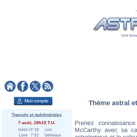
Une nouve
Thème astral et
Transits et éphémérides
Prenez connaissanc
7 août, 19h15 T.U.
McCarthy avec sa cart
Soleil
15°18'
Lion
Lune
7°51'
Gémeaux
astrologique et le calc