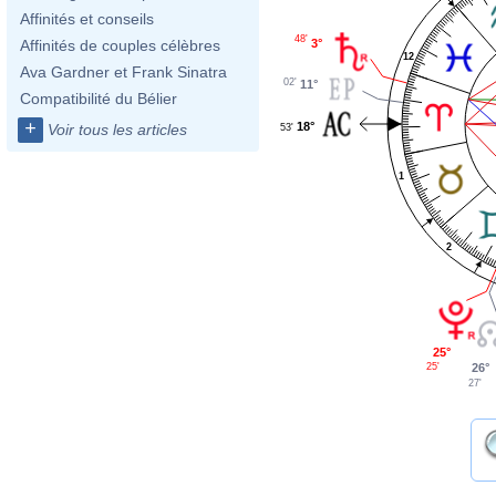
Affinités et conseils
48'
3°
Affinités de couples célèbres
12
Ava Gardner et Frank Sinatra
02'
11°
Compatibilité du Bélier
+
18°
Voir tous les articles
53'
1
2
25°
25'
26°
27'