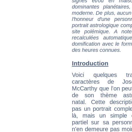
signes et/ou en maiso
dominantes planétaires,
moderne. De plus, aucun a
l'honneur d'une personn
portrait astrologique com
site polémique. A note
recalculées automatiq
domification avec le form
des heures connues.
Introduction
Voici quelques tr
caractères de Jo
McCarthy que l'on peut
de son thème astro
natal. Cette descript
pas un portrait comple
là, mais un simple é
partiel sur sa personn
n'en demeure pas moin