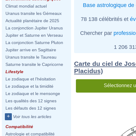
Base astrologique de 
Climat mondial actuel
Uranus transite les Gémeaux
78 138 célébrités et
év
Actualité planétaire de 2025
La conjonction Jupiter Uranus
Chercher par
professi
Jupiter et Saturne en Verseau
La conjonction Saturne Pluton
1 206 3
Jupiter arrive en Sagittaire
Uranus transite le Taureau
Carte du ciel de Jo
Saturne transite le Capricorne
Placidus)
Lifestyle
Le zodiaque et l'hésitation
Sélectionnez u
Le zodiaque et la timidité
Le zodiaque et le mensonge
Les qualités des 12 signes
Les défauts des 12 signes
+
Voir tous les articles
Compatibilité
11
Astrologie et compatibilité