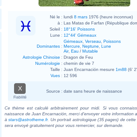
Né le :
lundi
8 mars
1976 (heure inconnue)
à :
Las Matas de Farfan (République dom
Soleil :
18°16' Poissons
Lune :
12°44' Gémeaux
Gémeaux
,
Verseau
,
Poissons
Dominantes
:
Mercure
,
Neptune
,
Lune
Air
,
Eau
/
Mutable
Astrologie Chinoise
:
Dragon de Feu
Numérologie
:
chemin de vie 7
Taille :
Juan Encarnación mesure
1m88
(6' 2
Vues
:
12 596
X
Source :
date sans heure de naissance
Fiabilité
Ce thème est calculé arbitrairement pour midi. Si vous connaiss
naissance de Juan Encarnación, merci d'envoyer votre information 
à
stars@astrotheme.fr
. Un portrait astrologique (35 pages) de cette
sera envoyé gratuitement pour vous remercier, sur demande.