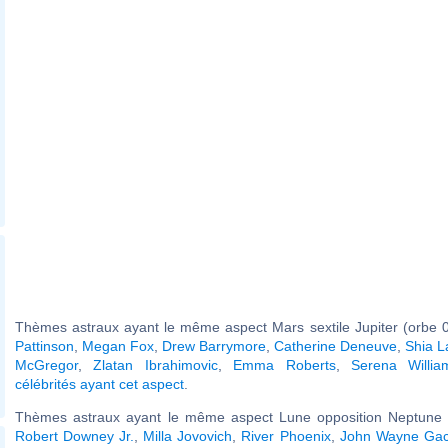
Thèmes astraux ayant le même aspect Mars sextile Jupiter (orbe 0
Pattinson
,
Megan Fox
,
Drew Barrymore
,
Catherine Deneuve
,
Shia L
McGregor
,
Zlatan Ibrahimovic
,
Emma Roberts
,
Serena Willia
célébrités ayant cet aspect
.
Thèmes astraux ayant le même aspect Lune opposition Neptune (
Robert Downey Jr.
,
Milla Jovovich
,
River Phoenix
,
John Wayne Ga