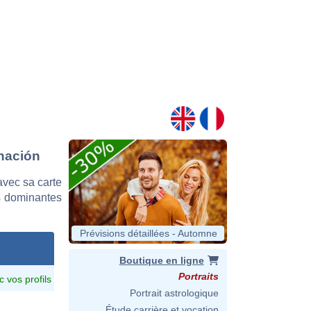
rnación
vec sa carte
es dominantes
Prévisions détaillées - Automne
Boutique en ligne
Portraits
c vos profils
Portrait astrologique
Étude carrière et vocation