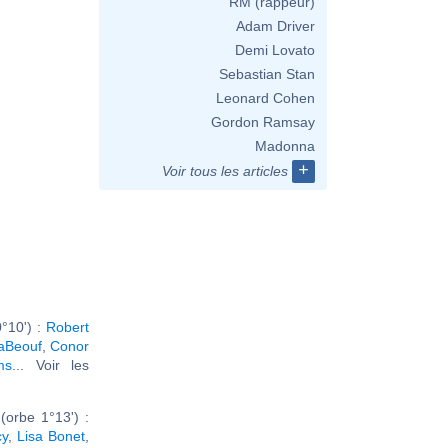
RM (rappeur)
Adam Driver
Demi Lovato
Sebastian Stan
Leonard Cohen
Gordon Ramsay
Madonna
+
Voir tous les articles
°10') :
Robert
aBeouf
,
Conor
ms
... Voir les
orbe 1°13') :
cy
,
Lisa Bonet
,