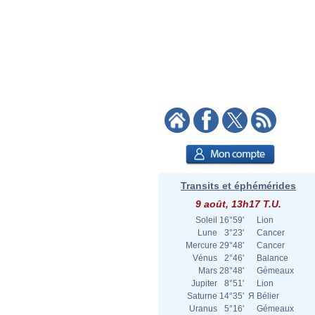
Transits et éphémérides
9 août, 13h17 T.U.
Soleil
16°59'
Lion
Lune
3°23'
Cancer
Mercure
29°48'
Cancer
Vénus
2°46'
Balance
Mars
28°48'
Gémeaux
Jupiter
8°51'
Lion
Saturne
14°35'
Я
Bélier
Uranus
5°16'
Gémeaux