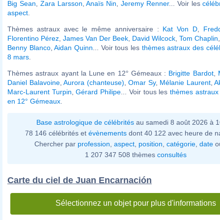
Big Sean
,
Zara Larsson
,
Anaïs Nin
,
Jeremy Renner
... Voir les
céléb
aspect
.
Thèmes astraux avec le même anniversaire :
Kat Von D
,
Fredd
Florentino Pérez
,
James Van Der Beek
,
David Wilcock
,
Tom Chaplin
Benny Blanco
,
Aidan Quinn
... Voir tous les
thèmes astraux des célé
8 mars
.
Thèmes astraux ayant la Lune en 12° Gémeaux :
Brigitte Bardot
,
Daniel Balavoine
,
Aurora (chanteuse)
,
Omar Sy
,
Mélanie Laurent
,
A
Marc-Laurent Turpin
,
Gérard Philipe
... Voir tous les
thèmes astraux
en 12° Gémeaux
.
Base astrologique de célébrités
au samedi 8 août 2026 à 
78 146 célébrités et
évènements
dont 40 122 avec heure de n
Chercher par
profession
,
aspect
,
position
,
catégorie
,
date
o
1 207 347 508 thèmes
consultés
Carte du ciel de Juan Encarnación
Sélectionnez un objet pour plus d'informations