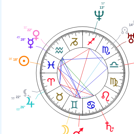
57'
13°
14°
11'
22°
45'
28°
16'
18°
22°
55'
26°
03'