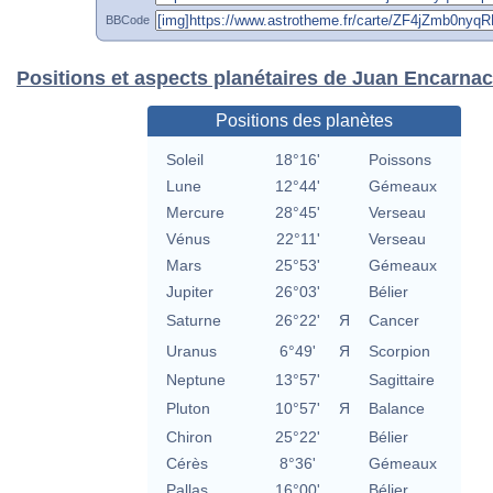
BBCode
Positions et aspects planétaires de Juan Encarna
Positions des planètes
Soleil
18°16'
Poissons
Lune
12°44'
Gémeaux
Mercure
28°45'
Verseau
Vénus
22°11'
Verseau
Mars
25°53'
Gémeaux
Jupiter
26°03'
Bélier
Saturne
26°22'
Я
Cancer
Uranus
6°49'
Я
Scorpion
Neptune
13°57'
Sagittaire
Pluton
10°57'
Я
Balance
Chiron
25°22'
Bélier
Cérès
8°36'
Gémeaux
Pallas
16°00'
Bélier