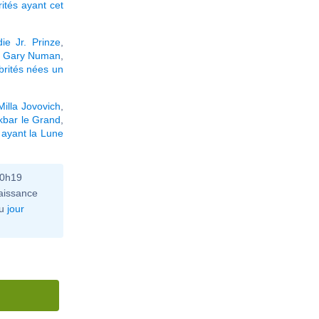
rités ayant cet
ie Jr. Prinze
,
,
Gary Numan
,
brités nées un
Milla Jovovich
,
kbar le Grand
,
 ayant la Lune
10h19
aissance
u
jour