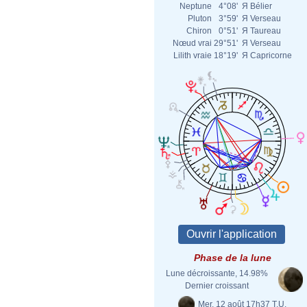
Neptune
4°08'
Я
Bélier
Pluton
3°59'
Я
Verseau
Chiron
0°51'
Я
Taureau
Nœud vrai
29°51'
Я
Verseau
Lilith vraie
18°19'
Я
Capricorne
Phase de la lune
Lune décroissante, 14.98%
Dernier croissant
Mer. 12 août 17h37 T.U.