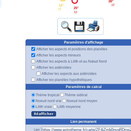
26°
12°
22'
25°
44'
53'
Paramètres d'affichage
Afficher les aspects et positions des planètes
Afficher les aspects mineurs
Afficher les aspects à Lilith et au Nœud Nord
Afficher les astéroïdes
Afficher les aspects aux astéroïdes
Afficher les planètes hypothétiques
Paramètres de calcul
Thème tropical
Thème sidéral
Noeud nord vrai
Noeud nord moyen
Lilith vraie
Lilith moyenne
Lien permanent
Lien