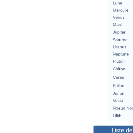
Lune
Mercure
Vénus
Mars
Jupiter
Saturne
Uranus
Neptune
Pluton
Chiron
Cérès
Pallas
Junon
Vesta
Noeud No
Lilith
Liste de