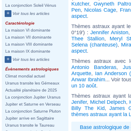
Kutcher
,
Gwyneth Paltr
La conjonction Soleil Vénus
Pen
,
Nicolas Cage
,
Fra
+
Voir tous les articles
aspect
.
Caractérologie
Thèmes astraux ayant le
La maison VI dominante
0°19') :
Jennifer Aniston
La maison VII dominante
Thee Stallion
,
Meryl St
Selena (chanteuse)
,
Mir
La maison VIII dominante
aspect
.
La maison IX dominante
+
Voir tous les articles
Thèmes astraux avec 
Antonio Banderas
,
Jus
Évènements astrologiques
Arquette
,
Ian Anderson (
Climat mondial actuel
Anwar Ibrahim
... Voir tou
Uranus transite les Gémeaux
un 10 août
.
Actualité planétaire de 2025
Thèmes astraux ayant l
La conjonction Jupiter Uranus
Jenifer
,
Michel Delpech
,
Jupiter et Saturne en Verseau
Billy The Kid
,
James G
La conjonction Saturne Pluton
thèmes astraux ayant la 
Jupiter arrive en Sagittaire
Uranus transite le Taureau
Base astrologique de 