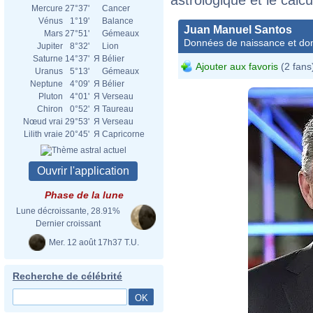
Mercure
27°37'
Cancer
Vénus
1°19'
Balance
Juan Manuel Santos
Mars
27°51'
Gémeaux
Données de naissance et dom
Jupiter
8°32'
Lion
Saturne
14°37'
Я
Bélier
Ajouter aux favoris
(2 fans
Uranus
5°13'
Gémeaux
Neptune
4°09'
Я
Bélier
Pluton
4°01'
Я
Verseau
Chiron
0°52'
Я
Taureau
Nœud vrai
29°53'
Я
Verseau
Lilith vraie
20°45'
Я
Capricorne
Phase de la lune
Lune décroissante, 28.91%
Dernier croissant
Mer. 12 août 17h37 T.U.
Recherche de célébrité