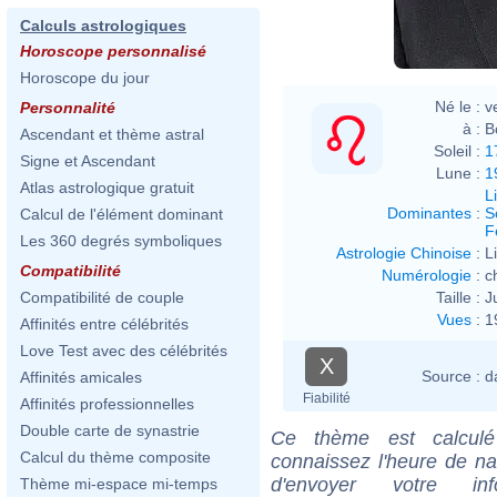
Calculs astrologiques
Horoscope personnalisé
Horoscope du jour
Né le :
v
Personnalité
à :
B
Ascendant et thème astral
Soleil :
1
Signe et Ascendant
Lune :
1
Atlas astrologique gratuit
L
Dominantes
:
S
Calcul de l'élément dominant
F
Les 360 degrés symboliques
Astrologie Chinoise
:
L
Compatibilité
Numérologie
:
c
Taille :
J
Compatibilité de couple
Vues
:
1
Affinités entre célébrités
Love Test avec des célébrités
X
Source :
d
Affinités amicales
Fiabilité
Affinités professionnelles
Double carte de synastrie
Ce thème est calculé 
Calcul du thème composite
connaissez l'heure de n
d'envoyer votre i
Thème mi-espace mi-temps