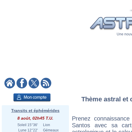
Une nouve
Thème astral et 
Transits et éphémérides
Prenez connaissance
8 août, 02h45 T.U.
Santos avec sa carte
Soleil
15°36'
Lion
Lune
12°22'
Gémeaux
astrologique et le calc