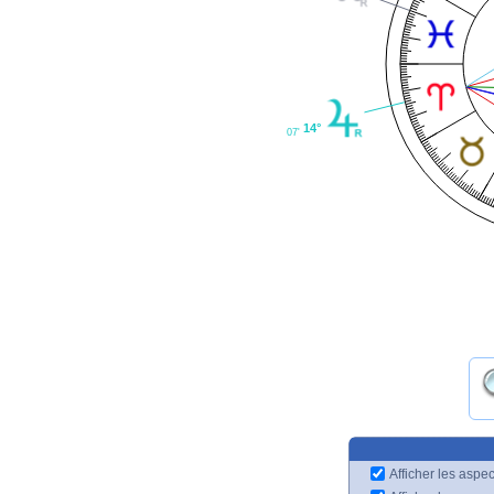
14°
07'
Afficher les aspec