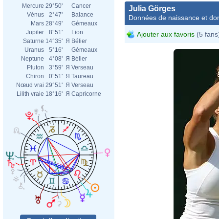
Mercure
29°50'
Cancer
Julia Görges
Vénus
2°47'
Balance
Données de naissance et dom
Mars
28°49'
Gémeaux
Jupiter
8°51'
Lion
Ajouter aux favoris
(5 fans
Saturne
14°35'
Я
Bélier
Uranus
5°16'
Gémeaux
Neptune
4°08'
Я
Bélier
Pluton
3°59'
Я
Verseau
Chiron
0°51'
Я
Taureau
Nœud vrai
29°51'
Я
Verseau
Lilith vraie
18°16'
Я
Capricorne