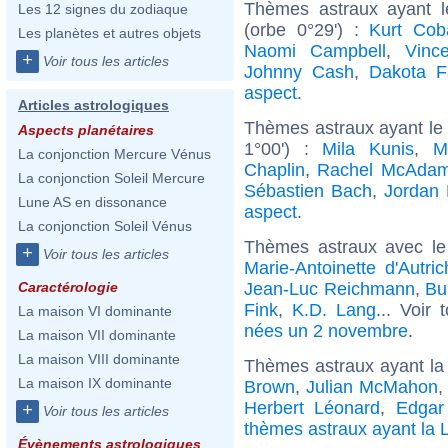
Thèmes astraux ayant l
Les 12 signes du zodiaque
(orbe 0°29') :
Kurt Cob
Les planètes et autres objets
Naomi Campbell
,
Vinc
+
Voir tous les articles
Johnny Cash
,
Dakota F
aspect
.
Articles astrologiques
Thèmes astraux ayant le
Aspects planétaires
1°00') :
Mila Kunis
,
M
La conjonction Mercure Vénus
Chaplin
,
Rachel McAda
La conjonction Soleil Mercure
Sébastien Bach
,
Jordan 
Lune AS en dissonance
aspect
.
La conjonction Soleil Vénus
Thèmes astraux avec le
+
Voir tous les articles
Marie-Antoinette d'Autric
Jean-Luc Reichmann
,
Bu
Caractérologie
Fink
,
K.D. Lang
... Voir
La maison VI dominante
nées un 2 novembre
.
La maison VII dominante
La maison VIII dominante
Thèmes astraux ayant la
La maison IX dominante
Brown
,
Julian McMahon
Herbert Léonard
,
Edgar
+
Voir tous les articles
thèmes astraux ayant la 
Évènements astrologiques