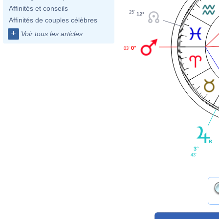
Affinités et conseils
25'
12°
Affinités de couples célèbres
+
Voir tous les articles
0°
03'
3°
43'