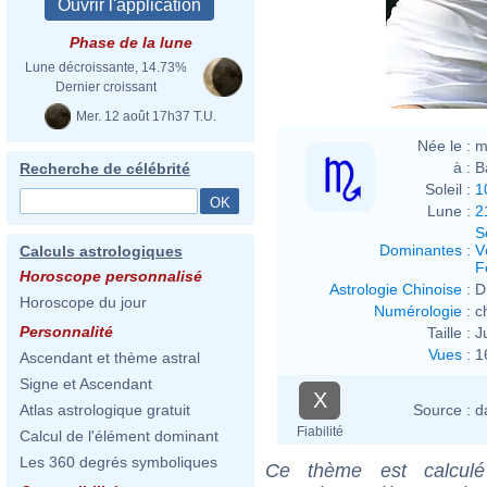
Phase de la lune
Lune décroissante, 14.73%
Dernier croissant
Mer. 12 août 17h37 T.U.
Née le :
m
à :
B
Recherche de célébrité
Soleil :
1
Lune :
2
S
Dominantes
:
V
Calculs astrologiques
F
Horoscope personnalisé
Astrologie Chinoise
:
D
Horoscope du jour
Numérologie
:
c
Personnalité
Taille :
J
Vues
:
1
Ascendant et thème astral
Signe et Ascendant
X
Source :
d
Atlas astrologique gratuit
Fiabilité
Calcul de l'élément dominant
Les 360 degrés symboliques
Ce thème est calculé 